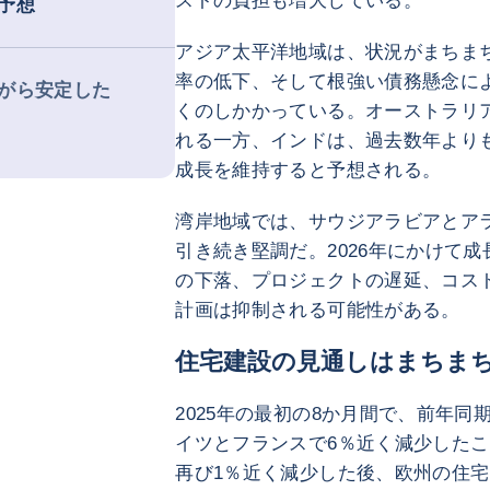
ストの負担も増大している。
予想
アジア太平洋地域は、状況がまちま
率の低下、そして根強い債務懸念に
がら安定した
くのしかかっている。オーストラリア
れる一方、インドは、過去数年より
成長を維持すると予想される。
湾岸地域では、サウジアラビアとアラ
引き続き堅調だ。2026年にかけて
の下落、プロジェクトの遅延、コス
計画は抑制される可能性がある。
住宅建設の見通しはまちま
2025年の最初の8か月間で、前年同
イツとフランスで6％近く減少したこ
再び1％近く減少した後、欧州の住宅