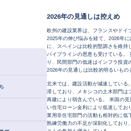
2026年の見通しは控えめ
欧州の建設業界は、フランスやドイ
2025年の伸び悩みを経て、2026
に、スペインは比較的堅調さを維持
パイプラインの恩恵も受けている。
り、民間部門の低迷はインフラ投資
2026年の見通しは比較的明るいも
北米では、建設活動が減速している
ち
滞しており、メキシコの土木部門は
再建により弱含んでいる。 米国の
い住宅ローン金利により低迷してお
業用非住宅部門の活動も相対的に低
熟練労働力の不足が深刻化しており