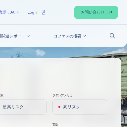
お問い合わせ
言語 :
JA
Log in
経済関連レポート
コファスの概要
検索
東欧
ラテンアメリカ
超高リスク
高リスク
西欧