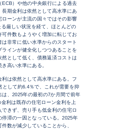
ECB）や他の中央銀行による過去
、長期金利は依然として高水準にあ
宅ローンが主流の国々ではその影響
たる厳しい状況を経て、ほとんどの
許可件数もようやく増加に転じてお
者は非常に低い水準からのスタート
プラインが健全化しつつあることを
依然として低く、債務返済コストは
続き高い水準にある。
金利は依然として高水準にある。フ
然として約6.4％で、これが需要を抑
は、2025年の最初の7か月間で前年
の金利は既存の住宅ローン金利を上
入できず、売り手も低金利の住宅ロ
停滞の一因となっている。2025年
可件数が減少していることから、