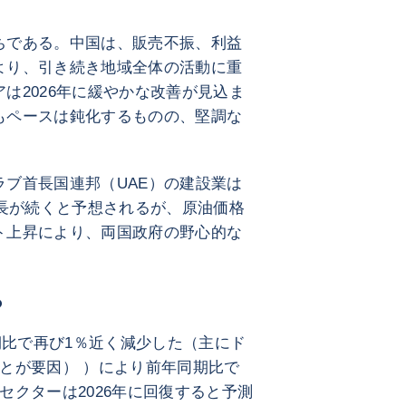
ちである。中国は、販売不振、利益
より、引き続き地域全体の活動に重
は2026年に緩やかな改善が見込ま
もペースは鈍化するものの、堅調な
ブ首長国連邦（UAE）の建設業は
成長が続くと予想されるが、原油価格
ト上昇により、両国政府の野心的な
ち
期比で再び1％近く減少した（主にド
とが要因） ）により前年同期比で
セクターは2026年に回復すると予測