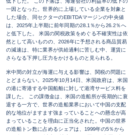
低下した。 この下落は、海運会社の利益率の低下の
一因となった。世界的に上場している企業を対象と
した場合、同セクターのEBITDAマージンの中央値
は、2025年上半期に前年同期の28.1％から26.2％へ
と低下した。 米国の関税政策をめぐる不確実性は依
然として高いものの、2026年に予想される商品貿易
の減速は、特に業界が供給過剰に苦しむ中、運賃に
さらなる下押し圧力をかけるものと見られる。
米中間の対立が海運に与える影響は、関税の問題に
とどまらない。2025年10月14日、米国政府は、米国
の港に寄港する中国船舶に対して港湾サービス料を
課した。 この課徴金は、米国の造船所が長期的に衰
退する一方で、世界の造船業界において中国の支配
的な地位がますます強まっていることへの懸念が高
まっていることを理由に正当化された。中国の世界
の造船トン数に占めるシェアは、1999年の5％から