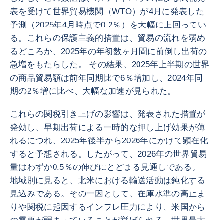
表を受けて世界貿易機関（WTO）が4月に発表した
予測（2025年4月時点で0.2％）を大幅に上回ってい
る。これらの保護主義的措置は、貿易の流れを弱め
るどころか、2025年の年初数ヶ月間に前倒し出荷の
急増をもたらした。 その結果、2025年上半期の世界
の商品貿易額は前年同期比で6％増加し、2024年同
期の2％増に比べ、大幅な加速が見られた。
これらの関税引き上げの影響は、発表された措置が
発効し、早期出荷による一時的な押し上げ効果が薄
れるにつれ、2025年後半から2026年にかけて顕在化
すると予想される。したがって、2026年の世界貿易
量はわずか0.5％の伸びにとどまる見通しである。
地域別に見ると、北米における輸送活動は鈍化する
見込みである。その一因として、在庫水準の高止ま
りや関税に起因するインフレ圧力により、米国から