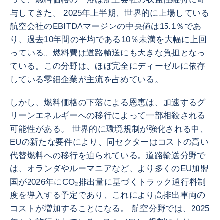
与してきた。 2025年上半期、世界的に上場している
航空会社のEBITDAマージンの中央値は15.1％であ
り、過去10年間の平均である10％未満を大幅に上回
っている。燃料費は道路輸送にも大きな負担となっ
ている。この分野は、ほぼ完全にディーゼルに依存
している零細企業が主流を占めている。
しかし、燃料価格の下落による恩恵は、加速するグ
リーンエネルギーへの移行によって一部相殺される
可能性がある。 世界的に環境規制が強化される中、
EUの新たな要件により、同セクターはコストの高い
代替燃料への移行を迫られている。道路輸送分野で
は、オランダやルーマニアなど、より多くのEU加盟
国が2026年にCO₂排出量に基づくトラック通行料制
度を導入する予定であり、これにより高排出車両の
コストが増加することになる。 航空分野では、2025