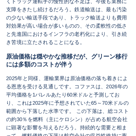
くトラック運転手の慢性的な不足は、今後も業務に
支障をきたし続けるだろう。鉄道輸送は、最も汚染
の少ない輸送手段であり、トラック輸送よりも費用
対効果が高い場合が多いものの、その柔軟性の低さ
と先進国におけるインフラの老朽化により、引き続
き苦境に立たされることになる。
原油価格は穏やかな推移だが、グリーン移行
には多額のコストが伴う
2025年と同様、運輸業界は原油価格の落ち着きによ
る恩恵を受ける見通しです。コファスは、2026年の
平均価格を1バレルあたり60米ドルと予測してお
り、これは2025年に予想されていた65～70米ドルの
範囲から下落した水準です。 この下落は、総コスト
の約30％を燃料（主にケロシン）が占める航空会社
に顕著な影響を与えるだろう。持続的な需要と相ま
って、燃料価格の下落は航空会社の収益性維持に寄