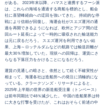
がある。 2023年末以降、ハマスと連携するフーシ派
は、これらの海域を通過する商船を標的とし、船会
社に喜望峰経由への迂回を強いてきた。 持続的な停
戦により信頼が回復し、海運会社がスエズ運河の通
過を再開できるようになれば、欧州とアジア間の迂
回ルート延長によって一時的に吸収された輸送能力
は元に戻るだろう。 スエズ運河を利用できない結
果、上海～ロッテルダムなどの航路では輸送距離が
最大30％増加していた。現状への回帰は、運賃にさ
らなる下落圧力をかけることになるだろう。
運賃の見通しの暗さと、依然として続く不確実性が
相まって、海運各社は造船所への発注に消極的にな
っている。クラークソンズ・リサーチによると、
2025年上半期の世界の新造船受注量（トンベース）
は前年同期比で48％減少した。 中国の造船業界は特
に大きな打撃を受けたが、これはおそらく前述の中