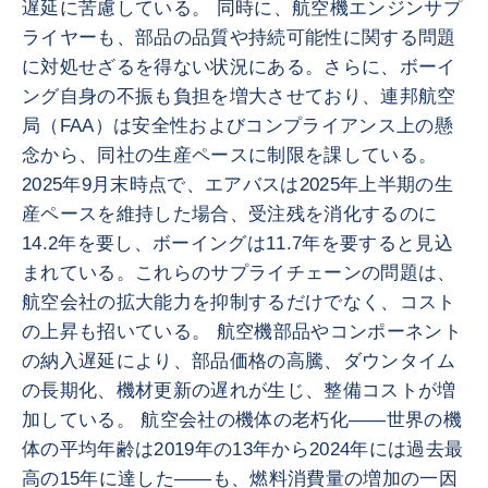
遅延に苦慮している。 同時に、航空機エンジンサプ
ライヤーも、部品の品質や持続可能性に関する問題
に対処せざるを得ない状況にある。さらに、ボーイ
ング自身の不振も負担を増大させており、連邦航空
局（FAA）は安全性およびコンプライアンス上の懸
念から、同社の生産ペースに制限を課している。
2025年9月末時点で、エアバスは2025年上半期の生
産ペースを維持した場合、受注残を消化するのに
14.2年を要し、ボーイングは11.7年を要すると見込
まれている。これらのサプライチェーンの問題は、
航空会社の拡大能力を抑制するだけでなく、コスト
の上昇も招いている。 航空機部品やコンポーネント
の納入遅延により、部品価格の高騰、ダウンタイム
の長期化、機材更新の遅れが生じ、整備コストが増
加している。 航空会社の機体の老朽化――世界の機
体の平均年齢は2019年の13年から2024年には過去最
高の15年に達した――も、燃料消費量の増加の一因