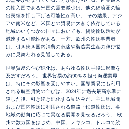
の需要が弱まっていることが挙げられる。世界最大
の輸入国である米国の需要減少は、他の経済圏の輸
出実績を押し下げる可能性が高い。 その結果、アジ
アや南米など、米国との貿易に大きく依存している
地域のいくつかの国々においても、貨物輸送活動が
減速する可能性がある。一方、欧州の輸送事業者
は、引き続き国内消費の低迷や製造業生産の伸び悩
みに見舞われる見通しである。
世界貿易の伸び鈍化は、あらゆる輸送手段に影響を
及ぼすだろう。 世界貿易の約90％を担う海運業界
は、特にその影響を受けやすい。国際貿易にも利用
される航空貨物の伸びは、2024年に過去最高水準に
達した後、引き続き鈍化する見込みだ。主に地域間
および国内輸送に利用される道路・鉄道輸送は、各
地域の動向に応じて異なる展開を見せるだろう。 欧
州の数カ国をはじめ、中国、メキシコ、トルコで続