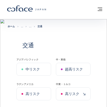
本文へ
ホームに戻る
メ
COFACE FOR TRADE - HOMEPAGE GRO
JAPAN
ホーム
交通
交通
アジアパシフィック
中・東欧
中リスク
超高リスク
ラテンアメリカ
中東・トルコ
最近の退歩
高リスク
高リスク