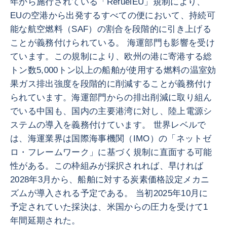
年から施行されている「RefuelEU」規制により、
EUの空港から出発するすべての便において、持続可
能な航空燃料（SAF）の割合を段階的に引き上げる
ことが義務付けられている。 海運部門も影響を受け
ています。この規制により、欧州の港に寄港する総
トン数5,000トン以上の船舶が使用する燃料の温室効
果ガス排出強度を段階的に削減することが義務付け
られています。海運部門からの排出削減に取り組ん
でいる中国も、国内の主要港湾に対し、陸上電源シ
ステムの導入を義務付けています。 世界レベルで
は、海運業界は国際海事機関（IMO）の「ネットゼ
ロ・フレームワーク」に基づく規制に直面する可能
性がある。この枠組みが採択されれば、早ければ
2028年3月から、船舶に対する炭素価格設定メカニ
ズムが導入される予定である。 当初2025年10月に
予定されていた採決は、米国からの圧力を受けて1
年間延期された。