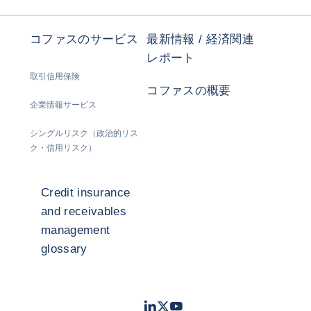
コファスのサービス
最新情報 / 経済関連
レポート
取引信用保険
コファスの概要
企業情報サービス
シングルリスク（政治的リス
ク・信用リスク）
Credit insurance
and receivables
management
glossary
LinkedIn
Twitter
Youtube
- コファス
- コファス
- コファス