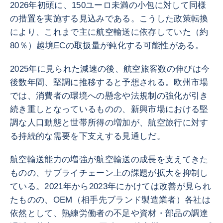
2026年初頭に、150ユーロ未満の小包に対して同様
の措置を実施する見込みである。こうした政策転換
により、これまで主に航空輸送に依存していた（約
80％）越境ECの取扱量が鈍化する可能性がある。
2025年に見られた減速の後、航空旅客数の伸びは今
後数年間、堅調に推移すると予想される。欧州市場
では、消費者の環境への懸念や法規制の強化が引き
続き重しとなっているものの、新興市場における堅
調な人口動態と世帯所得の増加が、航空旅行に対す
る持続的な需要を下支えする見通しだ。
航空輸送能力の増強が航空輸送の成長を支えてきた
ものの、サプライチェーン上の課題が拡大を抑制し
ている。2021年から2023年にかけては改善が見られ
たものの、OEM（相手先ブランド製造業者）各社は
依然として、熟練労働者の不足や資材・部品の調達