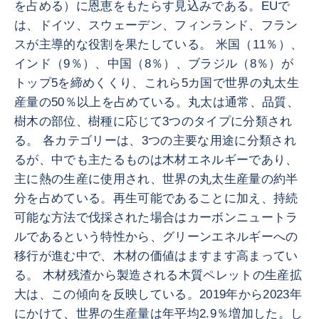
を占める）に恩恵をもたらす見込みである。EUで
は、ドイツ、スウェーデン、フィンランド、フラン
スが主導的な役割を果たしている。 米国（11％）、
インド（9％）、中国（8％）、ブラジル（8％）が
トップ5を締めくくり、これら5カ国で世界の丸太生
産量の50％以上を占めている。丸太は通常、品質、
樹木の部位、樹種に応じて3つのタイプに分類され
る。 各カテゴリーは、3つの主要な用途に分類され
るが、中でも主たるものは木材エネルギーであり、
主に熱の生産に使用され、世界の丸太生産量の約半
分を占めている。再生可能であることに加え、持続
可能な方法で伐採された場合はカーボンニュートラ
ルであるという特性から、グリーンエネルギーへの
移行が進む中で、木材の価値はますます高まってい
る。 木材残渣から製造される木質ペレットの生産拡
大は、この傾向を反映している。2019年から2023年
にかけて、世界の生産量は年平均2.9％増加した。し