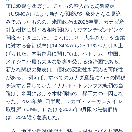
主に影響を及ぼす。 これらの輸入品は貿易協定
（USMCA）により新たな関税の対象外となる見込
みであったものの、米国政府は2025年夏、カナダ産
針葉樹材に対する相殺関税およびアンチダンピング
関税を引き上げた。 これにより、大半のカナダ企業
に対する合計税率は14.34％から25.19％へと引き上
げられた。木製家具に関しては、ベトナム、中国、
メキシコが最も大きな影響を受ける経済圏である。
新たな関税の発表は、価格の変動性を高める可能性
がある。 例えば、すべてのカナダ産品に25％の関税
を課すと脅していたドナルド・トランプ大統領の当
選は、米国における木材価格の上昇圧力の一因とな
った。2025年第1四半期、シカゴ・マーカンタイル
取引所（CME）における2025年9月限の先物価格
は、25％近く急騰した。
一方、地球の反対側では、特に木材および木材製品