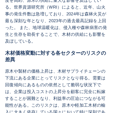
度を高め、原木の供給に重大な影響を及ぼしてい
る。世界資源研究所（WRI）によると、近年、山火
事の発生件数は急増しており、2024年は森林火災が
最も深刻な年となり、2023年の過去最高記録を上回
った。 また、地球温暖化は、侵入種や森林病害の発
生と生存を助長することで、木材の供給にも影響を
及ぼしている。
木材価格変動に対する各セクターのリスクの
差異
原木や製材の価格上昇は、木材サプライチェーンの
下流にある企業にとってリスクとなり得る。需要は
回復傾向にあるものの依然として脆弱な状況下で
は、企業は投入コストの上昇分を顧客に完全に転嫁
することが困難となり、利益率の圧迫につながる可
能性がある。このリスクは、原木や軽加工木材の輸
入に大きく依存している国々において特に深刻であ