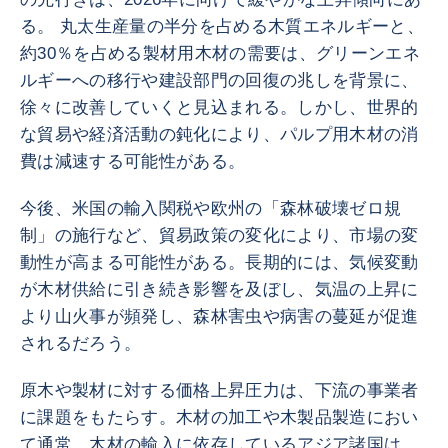
る。 丸太生産量の半分を占める木質エネルギーと、
約30％を占める製材用木材の需要は、グリーンエネ
ルギーへの移行や建設部門の回復の兆しを背景に、
徐々に改善していくと見込まれる。しかし、世界的
な貿易や経済活動の鈍化により、パルプ用木材の消
費は減速する可能性がある。
今後、米国の輸入関税や欧州の「森林破壊ゼロ規
制」の施行など、貿易政策の変化により、市場の変
動性が高まる可能性がある。長期的には、気候変動
が木材供給に引き続き影響を及ぼし、気温の上昇に
より山火事が頻発し、森林害虫や病害の蔓延が促進
されるだろう。
原木や製材に対する価格上昇圧力は、下流の事業者
に課題をもたらす。木材の加工や木製品製造におい
て通常、木材の輸入に依存しているアジア諸国は、