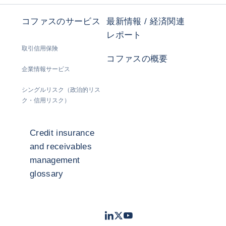
コファスのサービス
最新情報 / 経済関連
レポート
取引信用保険
コファスの概要
企業情報サービス
シングルリスク（政治的リス
ク・信用リスク）
Credit insurance
and receivables
management
glossary
LinkedIn
Twitter
Youtube
- コファス
- コファス
- コファス