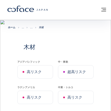
本文へ
ホームに戻る
メ
COFACE FOR TRADE - HOMEPAGE GRO
JAPAN
ホーム
木材
木材
アジアパシフィック
中・東欧
高リスク
超高リスク
ラテンアメリカ
中東・トルコ
高リスク
高リスク