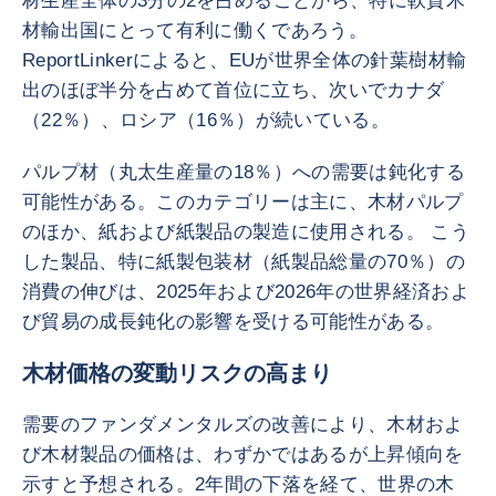
材生産全体の3分の2を占めることから、特に軟質木
材輸出国にとって有利に働くであろう。
ReportLinkerによると、EUが世界全体の針葉樹材輸
出のほぼ半分を占めて首位に立ち、次いでカナダ
（22％）、ロシア（16％）が続いている。
パルプ材（丸太生産量の18％）への需要は鈍化する
可能性がある。このカテゴリーは主に、木材パルプ
のほか、紙および紙製品の製造に使用される。 こう
した製品、特に紙製包装材（紙製品総量の70％）の
消費の伸びは、2025年および2026年の世界経済およ
び貿易の成長鈍化の影響を受ける可能性がある。
木材価格の変動リスクの高まり
需要のファンダメンタルズの改善により、木材およ
び木材製品の価格は、わずかではあるが上昇傾向を
示すと予想される。2年間の下落を経て、世界の木