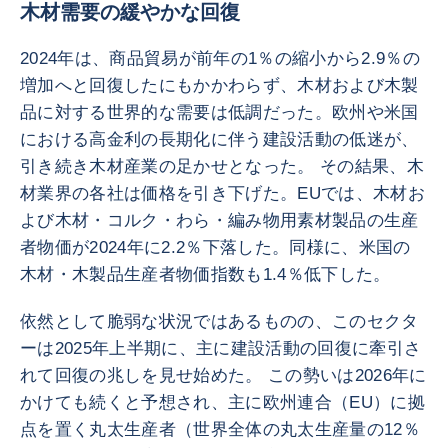
木材需要の緩やかな回復
2024年は、商品貿易が前年の1％の縮小から2.9％の
増加へと回復したにもかかわらず、木材および木製
品に対する世界的な需要は低調だった。欧州や米国
における高金利の長期化に伴う建設活動の低迷が、
引き続き木材産業の足かせとなった。 その結果、木
材業界の各社は価格を引き下げた。EUでは、木材お
よび木材・コルク・わら・編み物用素材製品の生産
者物価が2024年に2.2％下落した。同様に、米国の
木材・木製品生産者物価指数も1.4％低下した。
依然として脆弱な状況ではあるものの、このセクタ
ーは2025年上半期に、主に建設活動の回復に牽引さ
れて回復の兆しを見せ始めた。 この勢いは2026年に
かけても続くと予想され、主に欧州連合（EU）に拠
点を置く丸太生産者（世界全体の丸太生産量の12％