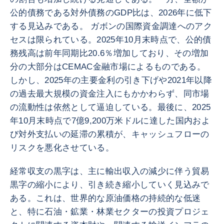
公的債務である対外債務のGDP比は、2026年に低下
する見込みである。 ガボンの国際資金調達へのアク
セスは限られている。2025年10月末時点で、公的債
務残高は前年同期比20.6％増加しており、その増加
分の大部分はCEMAC金融市場によるものである。
しかし、2025年の主要金利の引き下げや2021年以降
の過去最大規模の資金注入にもかかわらず、同市場
の流動性は依然として逼迫している。最後に、2025
年10月末時点で7億9,200万米ドルに達した国内およ
び対外支払いの延滞の累積が、キャッシュフローの
リスクを悪化させている。
経常収支の黒字は、主に輸出収入の減少に伴う貿易
黒字の縮小により、引き続き縮小していく見込みで
ある。これは、世界的な原油価格の持続的な低迷
と、特に石油・鉱業・林業セクターの投資プロジェ