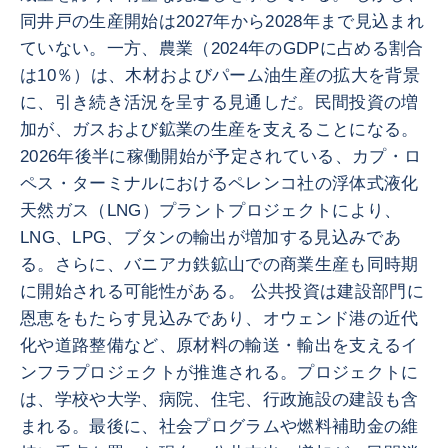
同井戸の生産開始は2027年から2028年まで見込まれ
ていない。一方、農業（2024年のGDPに占める割合
は10％）は、木材およびパーム油生産の拡大を背景
に、引き続き活況を呈する見通しだ。民間投資の増
加が、ガスおよび鉱業の生産を支えることになる。
2026年後半に稼働開始が予定されている、カプ・ロ
ペス・ターミナルにおけるペレンコ社の浮体式液化
天然ガス（LNG）プラントプロジェクトにより、
LNG、LPG、ブタンの輸出が増加する見込みであ
る。さらに、バニアカ鉄鉱山での商業生産も同時期
に開始される可能性がある。 公共投資は建設部門に
恩恵をもたらす見込みであり、オウェンド港の近代
化や道路整備など、原材料の輸送・輸出を支えるイ
ンフラプロジェクトが推進される。プロジェクトに
は、学校や大学、病院、住宅、行政施設の建設も含
まれる。最後に、社会プログラムや燃料補助金の維