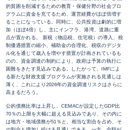
的貧困を削減するための教育・保健分野の社会プロ
グラムに資金を充てるため、運営経費がほぼ倍増す
ることになっている。同時に、公共投資は劇的に増
加（ほぼ4倍）し、主にインフラ、港湾、道路に重
点が置かれる。 新税（物品税、住宅税）の導入、税
制優遇措置の縮小、補助金の合理化、税収のデジタ
ル化を通じて歳入を増やす措置が計画されているも
のの、資金調達の制約により、政府は予算の執行に
困難をきたす見込みである。したがって、IMFによ
る新たな財政支援プログラムが実施される見通しは
薄く、これにより2026年の資金調達リスクはさらに
高まるだろう。
公的債務比率は上昇し、CEMACが設定したGDP比
70％の上限を大幅に超える見込みであり、その内に
は地方・地域債務が51％と、相当な割合を占め、そ
の割合も増加し続ける見通しである。一方、全額が