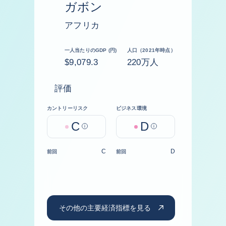
ガボン
アフリカ
一人当たりのGDP (円)
人口（2021年時点）
$9,079.3
220万人
評価
カントリーリスク
ビジネス環境
C
D
Help
Help
C
D
前回
前回
その他の主要経済指標を見る