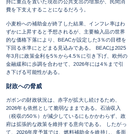
持に重点を置いた現在の公共支出の増加が、民間消
費を下支えすることになるだろう。
小麦粉への補助金が終了した結果、インフレ率はわ
ずかに上昇すると予想されるが、主要輸入品の世界
的な価格下落により、BEACが設定した3％の目標を
下回る水準にとどまる見込みである。 BEACは2025
年3月に政策金利を5％から4.5％に引き下げ、欧州の
金融緩和に歩調を合わせて、2026年には4％まで引
き下げる可能性がある。
財政への脅威
ガボンの財政状況は、赤字が拡大し続けるため、
2026年も依然として脆弱なままである。石油収入
（税収の50％）が減少しているにもかかわらず、政
府は拡張的な政策を維持する意向である。 したがっ
て、2026年度予算では、燃料補助金を維持し、多面