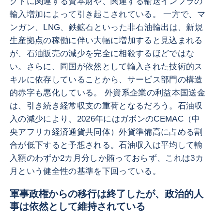
クトに関連する資本財や、関連する輸送インフラの
輸入増加によって引き起こされている。 一方で、マ
ンガン、LNG、鉄鉱石といった非石油輸出は、新規
生産拠点の稼働に伴い大幅に増加すると見込まれる
が、石油販売の減少を完全に相殺するほどではな
い。さらに、同国が依然として輸入された技術的ス
キルに依存していることから、サービス部門の構造
的赤字も悪化している。 外資系企業の利益本国送金
は、引き続き経常収支の重荷となるだろう。石油収
入の減少により、2026年にはガボンのCEMAC（中
央アフリカ経済通貨共同体）外貨準備高に占める割
合が低下すると予想される。石油収入は平均して輸
入額のわずか2カ月分しか賄っておらず、これは3カ
月という健全性の基準を下回っている。
軍事政権からの移行は終了したが、政治的人
事は依然として維持されている