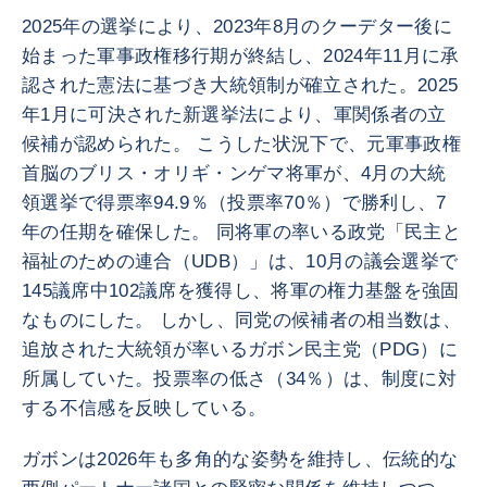
2025年の選挙により、2023年8月のクーデター後に
始まった軍事政権移行期が終結し、2024年11月に承
認された憲法に基づき大統領制が確立された。2025
年1月に可決された新選挙法により、軍関係者の立
候補が認められた。 こうした状況下で、元軍事政権
首脳のブリス・オリギ・ンゲマ将軍が、4月の大統
領選挙で得票率94.9％（投票率70％）で勝利し、7
年の任期を確保した。 同将軍の率いる政党「民主と
福祉のための連合（UDB）」は、10月の議会選挙で
145議席中102議席を獲得し、将軍の権力基盤を強固
なものにした。 しかし、同党の候補者の相当数は、
追放された大統領が率いるガボン民主党（PDG）に
所属していた。投票率の低さ（34％）は、制度に対
する不信感を反映している。
ガボンは2026年も多角的な姿勢を維持し、伝統的な