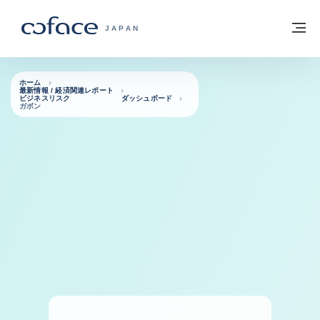
本文へ
ホームに戻る
メ
COFACE FOR TRADE - HOMEPAGE GRO
JAPAN
ホーム
最新情報 / 経済関連レポート
ビジネスリスク ダッシュボード
ガボン