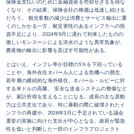
保険金支払いのために金融資産を売却せざるを得な
くなり、その結果、保険会社の株価は低迷し続ける
だろう。 観光客数の減少は消費とサービス輸出に重
くのしかかる一方、耐災害性のあるインフラへの投
資不足により、2024年9月に遅れて到来したものの
激しいモンスーンによる洪水のような異常気象が、
農産物の輸出に影響を及ぼす可能性がある。
とはいえ、インフレ率が目標の5％を下回っている
ことや、海外在住ネパール人による危機への懸念、
若年層の継続的な海外移住、ネパール・ルピーに対
する米ドルの高騰、 安全な送金システムの整備など
が、家計所得を支えることになる。成長の主な原動
力は公共支出であり、特に暴動の際に破壊されたイ
ンフラの再建や、2026年3月に予定されている議会
選挙の実施に向けた支出が中心となる。政府が緊急
性を低いと判断した一部のインフラプロジェクト