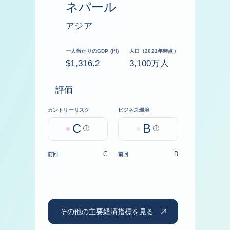
ネパール
アジア
一人当たりのGDP (円)
人口（2021年時点）
$1,316.2
3,100万人
評価
カントリーリスク
ビジネス環境
C
B
Help
Help
C
B
前回
前回
その他の主要経済指標を見る