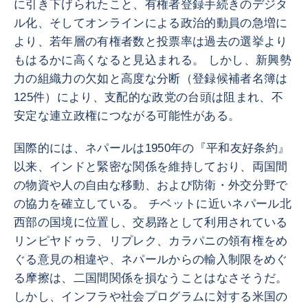
に引き下げられたこと、有権者登録手続きのデジタ
ル化、そしてオンラインによる政治的動員の急増に
より、若年層の有権者数と投票率は過去の選挙より
もはるかに高くなると見込まれる。 しかし、新興勢
力の組織力の欠如と高度な分断（登録候補者名簿は
125件）により、支配的な政党の台頭は阻まれ、不
安定な連立政権につながる可能性がある。
国際的には、ネパールは1950年の『平和友好条約』
以来、インドと緊密な関係を維持しており、両国間
の物資や人の自由な移動、および防衛・外交分野で
の協力を確立している。 チベットに近いネパール北
西部の国境に位置し、交易路として利用されている
リンピヤドゥラ、リプレク、カラパニの領有権をめ
ぐる意見の相違や、ネパールからの輸入制限をめぐ
る摩擦は、二国間関係を損なうことはなさそうだ。
しかし、インフラや社会プログラムに対する米国の