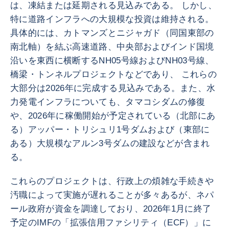
は、凍結または延期される見込みである。 しかし、
特に道路インフラへの大規模な投資は維持される。
具体的には、カトマンズとニジャガド（同国東部の
南北軸）を結ぶ高速道路、中央部およびインド国境
沿いを東西に横断するNH05号線およびNH03号線、
橋梁・トンネルプロジェクトなどであり、 これらの
大部分は2026年に完成する見込みである。また、水
力発電インフラについても、タマコシダムの修復
や、2026年に稼働開始が予定されている（北部にあ
る）アッパー・トリシュリ1号ダムおよび（東部に
ある）大規模なアルン3号ダムの建設などが含まれ
る。
これらのプロジェクトは、行政上の煩雑な手続きや
汚職によって実施が遅れることが多々あるが、ネパ
ール政府が資金を調達しており、2026年1月に終了
予定のIMFの「拡張信用ファシリティ（ECF）」に