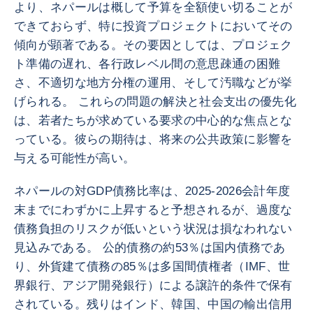
より、ネパールは概して予算を全額使い切ることが
できておらず、特に投資プロジェクトにおいてその
傾向が顕著である。その要因としては、プロジェク
ト準備の遅れ、各行政レベル間の意思疎通の困難
さ、不適切な地方分権の運用、そして汚職などが挙
げられる。 これらの問題の解決と社会支出の優先化
は、若者たちが求めている要求の中心的な焦点とな
っている。彼らの期待は、将来の公共政策に影響を
与える可能性が高い。
ネパールの対GDP債務比率は、2025-2026会計年度
末までにわずかに上昇すると予想されるが、過度な
債務負担のリスクが低いという状況は損なわれない
見込みである。 公的債務の約53％は国内債務であ
り、外貨建て債務の85％は多国間債権者（IMF、世
界銀行、アジア開発銀行）による譲許的条件で保有
されている。残りはインド、韓国、中国の輸出信用