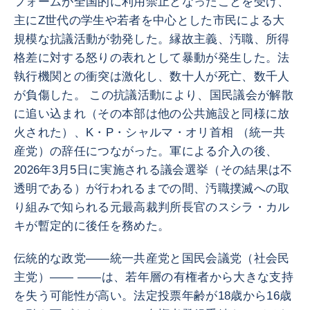
フォームが全国的に利用禁止となったことを受け、
主にZ世代の学生や若者を中心とした市民による大
規模な抗議活動が勃発した。縁故主義、汚職、所得
格差に対する怒りの表れとして暴動が発生した。法
執行機関との衝突は激化し、数十人が死亡、数千人
が負傷した。 この抗議活動により、国民議会が解散
に追い込まれ（その本部は他の公共施設と同様に放
火された）、K・P・シャルマ・オリ首相 （統一共
産党）の辞任につながった。軍による介入の後、
2026年3月5日に実施される議会選挙（その結果は不
透明である）が行われるまでの間、汚職撲滅への取
り組みで知られる元最高裁判所長官のスシラ・カル
キが暫定的に後任を務めた。
伝統的な政党――統一共産党と国民会議党（社会民
主党）―― ――は、若年層の有権者から大きな支持
を失う可能性が高い。法定投票年齢が18歳から16歳