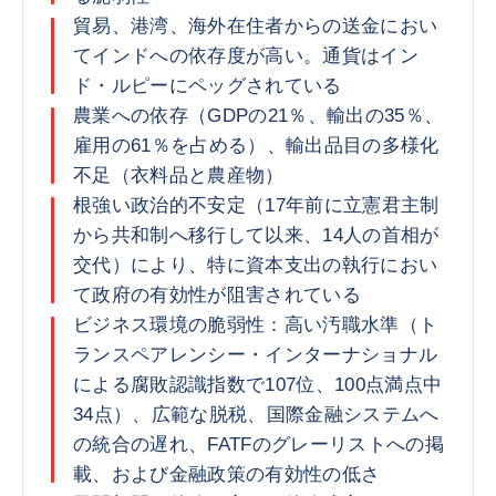
貿易、港湾、海外在住者からの送金におい
てインドへの依存度が高い。通貨はイン
ド・ルピーにペッグされている
農業への依存（GDPの21％、輸出の35％、
雇用の61％を占める）、輸出品目の多様化
不足（衣料品と農産物）
根強い政治的不安定（17年前に立憲君主制
から共和制へ移行して以来、14人の首相が
交代）により、特に資本支出の執行におい
て政府の有効性が阻害されている
ビジネス環境の脆弱性：高い汚職水準（ト
ランスペアレンシー・インターナショナル
による腐敗認識指数で107位、100点満点中
34点）、広範な脱税、国際金融システムへ
の統合の遅れ、FATFのグレーリストへの掲
載、および金融政策の有効性の低さ