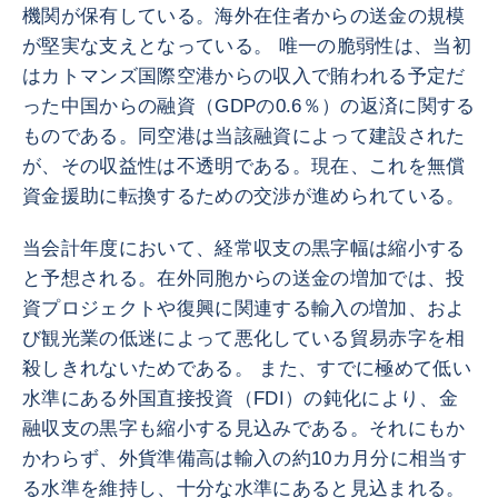
機関が保有している。海外在住者からの送金の規模
が堅実な支えとなっている。 唯一の脆弱性は、当初
はカトマンズ国際空港からの収入で賄われる予定だ
った中国からの融資（GDPの0.6％）の返済に関する
ものである。同空港は当該融資によって建設された
が、その収益性は不透明である。現在、これを無償
資金援助に転換するための交渉が進められている。
当会計年度において、経常収支の黒字幅は縮小する
と予想される。在外同胞からの送金の増加では、投
資プロジェクトや復興に関連する輸入の増加、およ
び観光業の低迷によって悪化している貿易赤字を相
殺しきれないためである。 また、すでに極めて低い
水準にある外国直接投資（FDI）の鈍化により、金
融収支の黒字も縮小する見込みである。それにもか
かわらず、外貨準備高は輸入の約10カ月分に相当す
る水準を維持し、十分な水準にあると見込まれる。