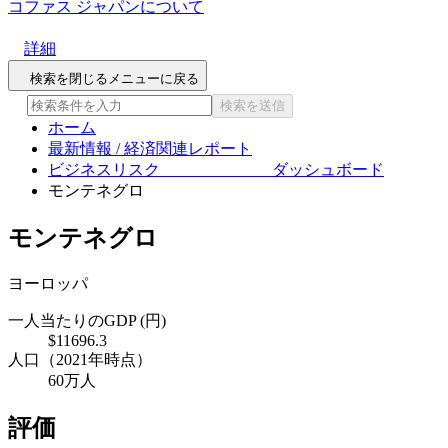
コファス ジャパンについて
詳細
検索を閉じる
メニューに戻る
検索を送信
ホーム
最新情報 / 経済関連レポート
ビジネスリスク ダッシュボード
モンテネグロ
モンテネグロ
ヨーロッパ
一人当たりのGDP (円)
$11696.3
人口（2021年時点）
60万人
評価