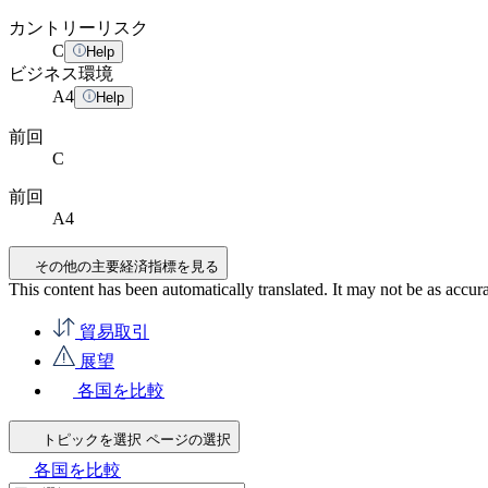
カントリーリスク
C
Help
ビジネス環境
A
4
Help
前回
C
前回
A4
その他の主要経済指標を見る
This content has been automatically translated. It may not be as accur
貿易取引
展望
各国を比較
トピックを選択
ページの選択
各国を比較