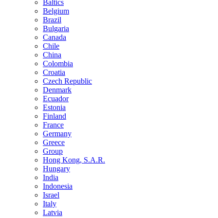
Baltics
Belgium
Brazil
Bulgaria
Canada
Chile
China
Colombia
Croatia
Czech Republic
Denmark
Ecuador
Estonia
Finland
France
Germany
Greece
Group
Hong Kong, S.A.R.
Hungary
India
Indonesia
Israel
Italy
Latvia