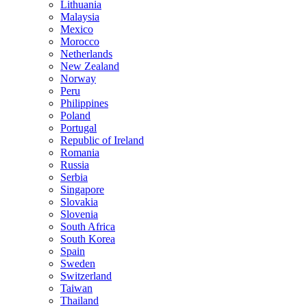
Lithuania
Malaysia
Mexico
Morocco
Netherlands
New Zealand
Norway
Peru
Philippines
Poland
Portugal
Republic of Ireland
Romania
Russia
Serbia
Singapore
Slovakia
Slovenia
South Africa
South Korea
Spain
Sweden
Switzerland
Taiwan
Thailand