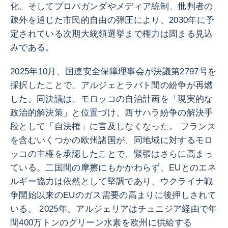
化、そしてプロパガンダやメディア統制、批判者の
疎外を通じた市民的自由の弾圧により、2030年に予
定されている次期大統領選挙まで権力は固まる見込
みである。
2025年10月、国連安全保障理事会が決議第2797号を
採択したことで、アルジェとラバト間の紛争が再燃
した。同決議は、モロッコの自治計画を「現実的な
政治的解決策」と位置づけ、西サハラ紛争の解決手
段として「自決権」に言及しなくなった。 フランス
を含むいくつかの欧州諸国が、同地域に対するモロ
ッコの主権を承認したことで、緊張はさらに高まっ
ている。二国間の摩擦にもかかわらず、EUとのエネ
ルギー協力は依然として堅調であり、ウクライナ戦
争開始以来のEUのガス需要の高まりに後押しされて
いる。 2025年、アルジェリアはチュニジア経由で年
間400万トンのグリーン水素を欧州に供給する