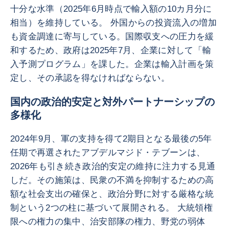
十分な水準（2025年6月時点で輸入額の10カ月分に
相当）を維持している。 外国からの投資流入の増加
も資金調達に寄与している。国際収支への圧力を緩
和するため、政府は2025年7月、企業に対して「輸
入予測プログラム」を課した。企業は輸入計画を策
定し、その承認を得なければならない。
国内の政治的安定と対外パートナーシップの
多様化
2024年9月、軍の支持を得て2期目となる最後の5年
任期で再選されたアブデルマジド・テブーンは、
2026年も引き続き政治的安定の維持に注力する見通
しだ。その施策は、民衆の不満を抑制するための高
額な社会支出の確保と、政治分野に対する厳格な統
制という2つの柱に基づいて展開される。 大統領権
限への権力の集中、治安部隊の権力、野党の弱体