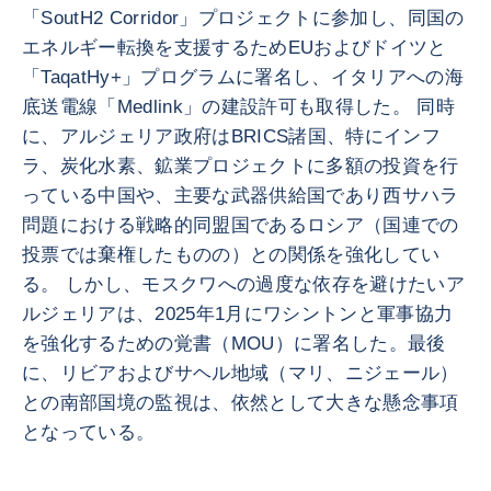
「SoutH2 Corridor」プロジェクトに参加し、同国の
エネルギー転換を支援するためEUおよびドイツと
「TaqatHy+」プログラムに署名し、イタリアへの海
底送電線「Medlink」の建設許可も取得した。 同時
に、アルジェリア政府はBRICS諸国、特にインフ
ラ、炭化水素、鉱業プロジェクトに多額の投資を行
っている中国や、主要な武器供給国であり西サハラ
問題における戦略的同盟国であるロシア（国連での
投票では棄権したものの）との関係を強化してい
る。 しかし、モスクワへの過度な依存を避けたいア
ルジェリアは、2025年1月にワシントンと軍事協力
を強化するための覚書（MOU）に署名した。最後
に、リビアおよびサヘル地域（マリ、ニジェール）
との南部国境の監視は、依然として大きな懸念事項
となっている。