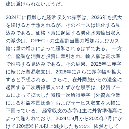
建は避けられないようだ。
2024年に再燃した経常収支の赤字は、2026年も拡大
を続けると予想されるが、そのペースは鈍化する見
込みである。価格下落に起因する炭化水素輸出収入
の減少は、OPEC＋の生産割当量の増加およびガス
輸出量の増加によって緩和されるはずである。 一方
で、堅調な消費と投資に牽引され、輸入額は高水準
で推移する見込みである。その結果、2025年に赤字
に転じた貿易収支は、2026年にさらに赤字幅を拡大
すると予想される。 さらに、在外同胞からの送金に
起因する二次所得収支のわずかな黒字は、投資ブー
ムによって拡大した累積一次所得赤字（外資系企業
による利益本国送金）およびサービス収支を大幅に
下回っている。 経常収支の赤字は主に外貨準備高に
よって賄われており、2024年9月から2025年7月にか
けて120億米ドル以上減少したものの、依然として