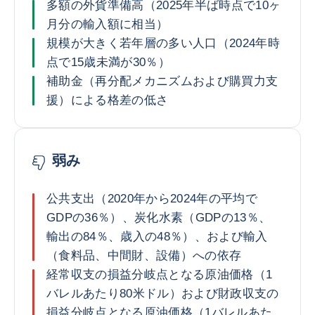
多額の外貨準備高（2025年半ば時点で10ヶ
月分の輸入額に相当）
規模が大きく若年層の多い人口（2024年時
点で15歳未満が30％）
補助金（再分配メカニズムおよび購買力支
援）による格差の低さ
弱み
公共支出（2020年から2024年の平均で
GDPの36％）、炭化水素（GDPの13％、
輸出の84％、歳入の48％）、および輸入
（食料品、中間財、設備）への依存
経常収支の損益分岐点となる原油価格（1
バレルあたり80米ドル）および財政収支の
損益分岐点となる原油価格（1バレルあた