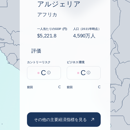
アルジェリア
アフリカ
一人当たりのGDP (円)
人口（2021年時点）
$5,221.8
4,590万人
評価
カントリーリスク
ビジネス環境
C
C
Help
Help
C
C
前回
前回
その他の主要経済指標を見る