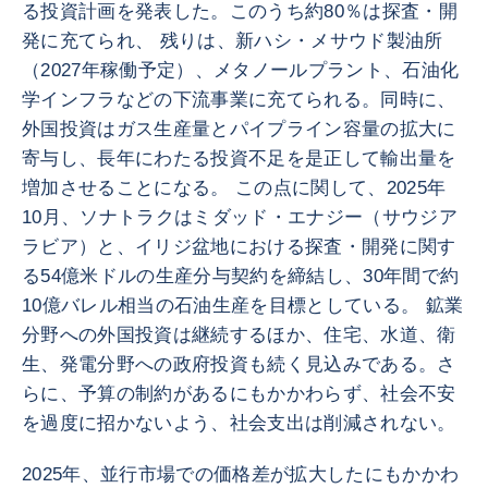
る投資計画を発表した。このうち約80％は探査・開
発に充てられ、 残りは、新ハシ・メサウド製油所
（2027年稼働予定）、メタノールプラント、石油化
学インフラなどの下流事業に充てられる。同時に、
外国投資はガス生産量とパイプライン容量の拡大に
寄与し、長年にわたる投資不足を是正して輸出量を
増加させることになる。 この点に関して、2025年
10月、ソナトラクはミダッド・エナジー（サウジア
ラビア）と、イリジ盆地における探査・開発に関す
る54億米ドルの生産分与契約を締結し、30年間で約
10億バレル相当の石油生産を目標としている。 鉱業
分野への外国投資は継続するほか、住宅、水道、衛
生、発電分野への政府投資も続く見込みである。さ
らに、予算の制約があるにもかかわらず、社会不安
を過度に招かないよう、社会支出は削減されない。
2025年、並行市場での価格差が拡大したにもかかわ