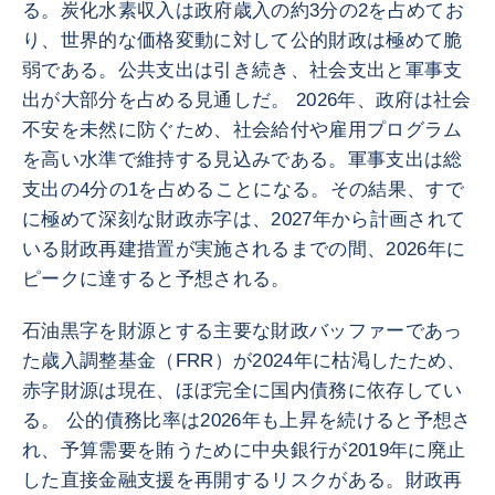
る。炭化水素収入は政府歳入の約3分の2を占めてお
り、世界的な価格変動に対して公的財政は極めて脆
弱である。公共支出は引き続き、社会支出と軍事支
出が大部分を占める見通しだ。 2026年、政府は社会
不安を未然に防ぐため、社会給付や雇用プログラム
を高い水準で維持する見込みである。軍事支出は総
支出の4分の1を占めることになる。その結果、すで
に極めて深刻な財政赤字は、2027年から計画されて
いる財政再建措置が実施されるまでの間、2026年に
ピークに達すると予想される。
石油黒字を財源とする主要な財政バッファーであっ
た歳入調整基金（FRR）が2024年に枯渇したため、
赤字財源は現在、ほぼ完全に国内債務に依存してい
る。 公的債務比率は2026年も上昇を続けると予想さ
れ、予算需要を賄うために中央銀行が2019年に廃止
した直接金融支援を再開するリスクがある。財政再