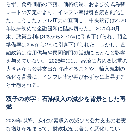
らず、食料価格の下落、価格統制、および公式為替
レートの安定により、インフレ率は引き続き鈍化し
た。こうしたデフレ圧力に直面し、中央銀行は2020
年以来初めて金融緩和に踏み切った。 2025年8月
末、政策金利は3％から2.75％に引き下げられ、預金
準備率は3％から2％に引き下げられた。しかし、金
融政策は信用供与や民間部門の活動にほとんど影響
を与えていない。 2026年には、経済に占める比重の
大きさから公共支出が持続することや、輸入規制の
強化を背景に、インフレ率が再びわずかに上昇する
と予想される。
双子の赤字：石油収入の減少を背景とした再
燃
2024年以降、炭化水素収入の減少と公共支出の着実
な増加が相まって、財政状況は著しく悪化してい