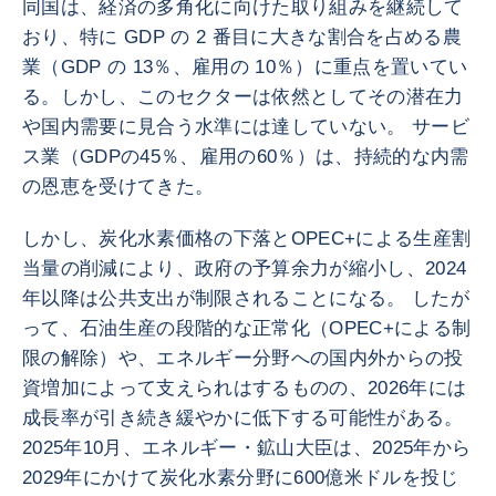
同国は、経済の多角化に向けた取り組みを継続して
おり、特に GDP の 2 番目に大きな割合を占める農
業（GDP の 13％、雇用の 10％）に重点を置いてい
る。しかし、このセクターは依然としてその潜在力
や国内需要に見合う水準には達していない。 サービ
ス業（GDPの45％、雇用の60％）は、持続的な内需
の恩恵を受けてきた。
しかし、炭化水素価格の下落とOPEC+による生産割
当量の削減により、政府の予算余力が縮小し、2024
年以降は公共支出が制限されることになる。 したが
って、石油生産の段階的な正常化（OPEC+による制
限の解除）や、エネルギー分野への国内外からの投
資増加によって支えられはするものの、2026年には
成長率が引き続き緩やかに低下する可能性がある。
2025年10月、エネルギー・鉱山大臣は、2025年から
2029年にかけて炭化水素分野に600億米ドルを投じ