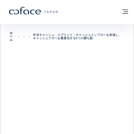
本文へ
ホームに戻る
メ
COFACE FOR TRADE - HOMEPAGE GRO
JAPAN
ホ
年末キャッシュ・スプリント：キャッシュインフローを加速し、
ー
キャッシュフローを最適化する3つの勝ち筋
ム