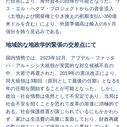
た合意により、海外資本の回帰が可能となった。 ラ
ス・エル・ヘクマ・プロジェクトからの資金流入
（土地および開発権と引き換えの初期支払い350億
米ドルを含む）により、外貨準備高は輸入の6ヶ月
強分を賄う見込みである。
地域的な地政学的緊張の交差点にて
国内情勢では、2023年12月、アブデル・ファッタ
ハ・アル＝シシ大統領が実質的な対立候補不在の
中、大差で再選された。2019年の憲法改正により、
同大統領は3期目（原則として最後の任期）となる6
年の任期を開始することが可能となった。 しかし、
政治・社会情勢は依然として不安定であり、当局は
社会不安を招くことを恐れて改革の加速に消極的で
ある。社会保護措置が講じられているにもかかわら
ず、家計は生活費の高騰に直面しており、財政再建
の取り組みによって状況はさらに悪化している。 さ