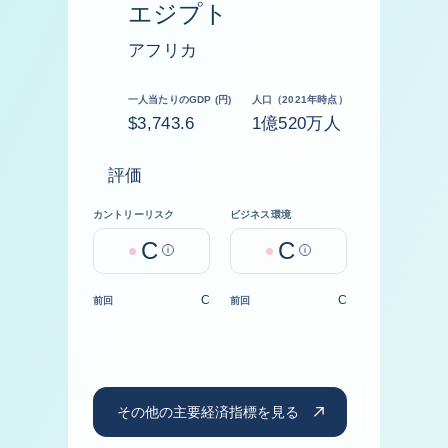
エジプト
アフリカ
一人当たりのGDP (円)
人口（2021年時点）
$3,743.6
1億520万人
評価
カントリーリスク
ビジネス環境
C
C
Help
Help
C
C
前回
前回
その他の主要経済指標を見る