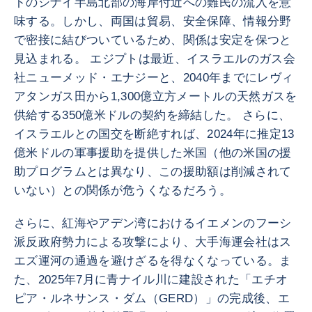
トのシナイ半島北部の海岸付近への難民の流入を意
味する。しかし、両国は貿易、安全保障、情報分野
で密接に結びついているため、関係は安定を保つと
見込まれる。 エジプトは最近、イスラエルのガス会
社ニューメッド・エナジーと、2040年までにレヴィ
アタンガス田から1,300億立方メートルの天然ガスを
供給する350億米ドルの契約を締結した。 さらに、
イスラエルとの国交を断絶すれば、2024年に推定13
億米ドルの軍事援助を提供した米国（他の米国の援
助プログラムとは異なり、この援助額は削減されて
いない）との関係が危うくなるだろう。
さらに、紅海やアデン湾におけるイエメンのフーシ
派反政府勢力による攻撃により、大手海運会社はス
エズ運河の通過を避けざるを得なくなっている。ま
た、2025年7月に青ナイル川に建設された「エチオ
ピア・ルネサンス・ダム（GERD）」の完成後、エ