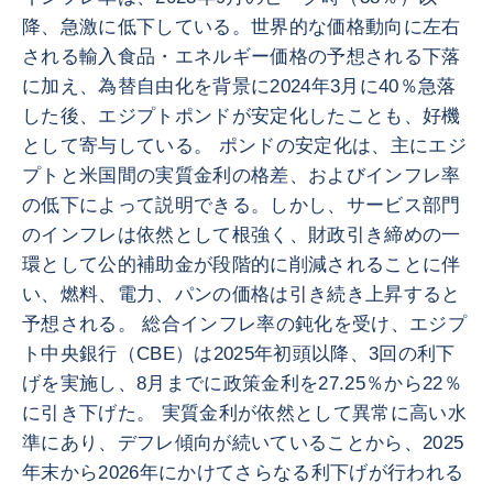
降、急激に低下している。世界的な価格動向に左右
される輸入食品・エネルギー価格の予想される下落
に加え、為替自由化を背景に2024年3月に40％急落
した後、エジプトポンドが安定化したことも、好機
として寄与している。 ポンドの安定化は、主にエジ
プトと米国間の実質金利の格差、およびインフレ率
の低下によって説明できる。しかし、サービス部門
のインフレは依然として根強く、財政引き締めの一
環として公的補助金が段階的に削減されることに伴
い、燃料、電力、パンの価格は引き続き上昇すると
予想される。 総合インフレ率の鈍化を受け、エジプ
ト中央銀行（CBE）は2025年初頭以降、3回の利下
げを実施し、8月までに政策金利を27.25％から22％
に引き下げた。 実質金利が依然として異常に高い水
準にあり、デフレ傾向が続いていることから、2025
年末から2026年にかけてさらなる利下げが行われる