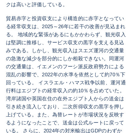
クは高いと評価している。
貿易赤字と投資収支により構造的に赤字となってい
る経常収支は、2025～26年に若干の改善が見込まれ
る。 地域的な緊張があるにもかかわらず、観光収入
は堅調に推移し、サービス収支の黒字を支える見込
みである。しかし、観光収入はスエズ運河の交通量
の急激な減少を部分的にしか相殺できない。同運河
の交通量は、イエメンのフーシ派反政府勢力による
混乱の影響で、2022年の水準を依然として約70％下
回っている。 イスラエル・ハマス戦争以前、運河通
行料はエジプトの経常収入の約10％を占めていた。
湾岸諸国や英国在住の在外エジプト人からの送金は
引き続き流入しており、二次所得収支の黒字を押し
上げている。また、為替レートが市場状況を反映す
るようになったことで、送金は公式ルートに戻って
いる。 さらに、2024年の対米輸出はGDPのわずか