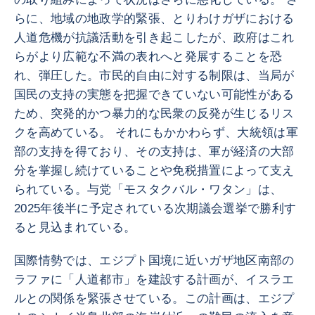
らに、地域の地政学的緊張、とりわけガザにおける
人道危機が抗議活動を引き起こしたが、政府はこれ
らがより広範な不満の表れへと発展することを恐
れ、弾圧した。市民的自由に対する制限は、当局が
国民の支持の実態を把握できていない可能性がある
ため、突発的かつ暴力的な民衆の反発が生じるリス
クを高めている。 それにもかかわらず、大統領は軍
部の支持を得ており、その支持は、軍が経済の大部
分を掌握し続けていることや免税措置によって支え
られている。与党「モスタクバル・ワタン」は、
2025年後半に予定されている次期議会選挙で勝利す
ると見込まれている。
国際情勢では、エジプト国境に近いガザ地区南部の
ラファに「人道都市」を建設する計画が、イスラエ
ルとの関係を緊張させている。この計画は、エジプ