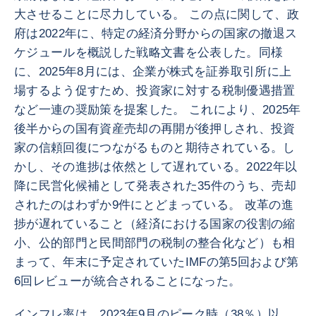
大させることに尽力している。 この点に関して、政
府は2022年に、特定の経済分野からの国家の撤退ス
ケジュールを概説した戦略文書を公表した。同様
に、2025年8月には、企業が株式を証券取引所に上
場するよう促すため、投資家に対する税制優遇措置
など一連の奨励策を提案した。 これにより、2025年
後半からの国有資産売却の再開が後押しされ、投資
家の信頼回復につながるものと期待されている。し
かし、その進捗は依然として遅れている。2022年以
降に民営化候補として発表された35件のうち、売却
されたのはわずか9件にとどまっている。 改革の進
捗が遅れていること（経済における国家の役割の縮
小、公的部門と民間部門の税制の整合化など）も相
まって、年末に予定されていたIMFの第5回および第
6回レビューが統合されることになった。
インフレ率は、2023年9月のピーク時（38％）以