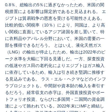
0.8％、総輸出の5％に過ぎなかったため、米国の関
税措置による影響は限定的であると見込まれる。 エ
ジプトは貿易戦争の恩恵を受ける可能性さえある。
比較的低い関税率（10％）により、同国は、より高
い関税に直面しているアジア諸国を差し置いて、特
に衣料品やアパレル分野において、米国の需要の一
部を獲得できるだろう。 とはいえ、液化天然ガス
（LNG）の輸出が停止したため、輸出は2022年のピ
ーク水準を大幅に下回る見通しだ。一方、探査投資
の低迷やガス田の老朽化によりエジプトはガス輸入
に依存しているため、輸入は引き続き堅調に推移す
る見込みである。 ラス・エル・ヘクマなどのインフ
ラプロジェクトも、中間財や資本財の輸入を牽引す
るだろう。経常収支の赤字は、外国直接投資やポー
トフォリオ投資、ならびに多国間・二国間の資金調
達によって賄われている。2022年末にIMFと締結し