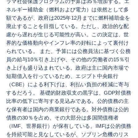
ラマ社会保護プログラムの予算は35％増加する。エ
ネルギー補助金（燃料および電力）は依然として多
額であるが、政府は2025年12月までに燃料補助金を
廃止することを目指している。ただし、政治的な配
慮から遅れが生じる可能性が高い。この決定は、世
界的な価格動向やインフレ率の好転によって裏付け
られている。 また、予算には公務員法に基づく公務
員の給与10％引き上げや、その他の労働者の15％引
き上げも盛り込まれている。政府は主に国内市場で
短期借入を行っているため、エジプト中央銀行
（CBE）による利下げは、利払い負担の軽減に寄与
するだろう。 基礎的財政収支の黒字は、GDP対債務
比率の低下に寄与する見込みである。公的債務の主
な保有者は国内の商業銀行である。対外債務は公的
債務の30％を占め、その大部分は多国間債権者
（IMF、世界銀行）が保有している。IMFは公的債務
を持続可能と見なしているが、ソブリン危機のリス