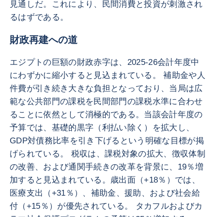
見通しだ。これにより、民間消費と投資が刺激され
るはずである。
財政再建への道
エジプトの巨額の財政赤字は、2025-26会計年度中
にわずかに縮小すると見込まれている。 補助金や人
件費が引き続き大きな負担となっており、当局は広
範な公共部門の課税を民間部門の課税水準に合わせ
ることに依然として消極的である。当該会計年度の
予算では、基礎的黒字（利払い除く）を拡大し、
GDP対債務比率を引き下げるという明確な目標が掲
げられている。 税収は、課税対象の拡大、徴収体制
の改善、および通関手続きの改革を背景に、19％増
加すると見込まれている。歳出面（+18％）では、
医療支出（+31％）、補助金、援助、および社会給
付（+15％）が優先されている。 タカフルおよびカ