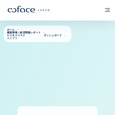
本文へ
ホームに戻る
メ
COFACE FOR TRADE - HOMEPAGE GRO
JAPAN
ホーム
最新情報 / 経済関連レポート
ビジネスリスク ダッシュボード
エジプト