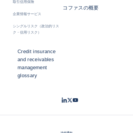
取引信用保険
コファスの概要
企業情報サービス
シングルリスク（政治的リス
ク・信用リスク）
Credit insurance
and receivables
management
glossary
LinkedIn
Twitter
Youtube
- コファス
- コファス
- コファス
法的通知