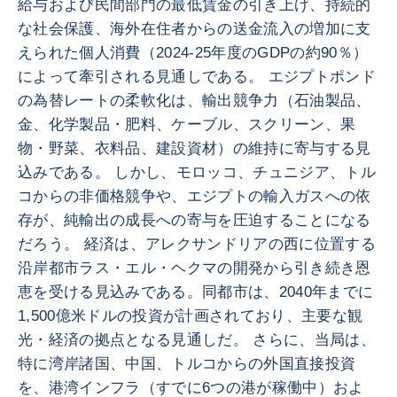
給与および民間部門の最低賃金の引き上げ、持続的
な社会保護、海外在住者からの送金流入の増加に支
えられた個人消費（2024-25年度のGDPの約90％）
によって牽引される見通しである。 エジプトポンド
の為替レートの柔軟化は、輸出競争力（石油製品、
金、化学製品・肥料、ケーブル、スクリーン、果
物・野菜、衣料品、建設資材）の維持に寄与する見
込みである。 しかし、モロッコ、チュニジア、トル
コからの非価格競争や、エジプトの輸入ガスへの依
存が、純輸出の成長への寄与を圧迫することになる
だろう。 経済は、アレクサンドリアの西に位置する
沿岸都市ラス・エル・ヘクマの開発から引き続き恩
恵を受ける見込みである。同都市は、2040年までに
1,500億米ドルの投資が計画されており、主要な観
光・経済の拠点となる見通しだ。 さらに、当局は、
特に湾岸諸国、中国、トルコからの外国直接投資
を、港湾インフラ（すでに6つの港が稼働中）およ