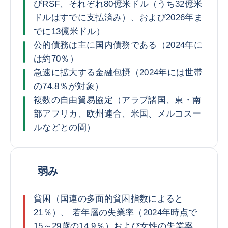
びRSF、それぞれ80億米ドル（うち32億米
ドルはすでに支払済み）、および2026年ま
でに13億米ドル）
公的債務は主に国内債務である（2024年に
は約70％）
急速に拡大する金融包摂（2024年には世帯
の74.8％が対象）
複数の自由貿易協定（アラブ諸国、東・南
部アフリカ、欧州連合、米国、メルコスー
ルなどとの間）
弱み
貧困（国連の多面的貧困指数によると
21％）、 若年層の失業率（2024年時点で
15～29歳の14.9％）および女性の失業率