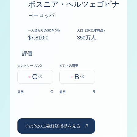
ボスニア・ヘルツェゴビナ
ヨーロッパ
一人当たりのGDP (円)
人口（2021年時点）
$7,810.0
350万人
評価
カントリーリスク
ビジネス環境
C
B
Help
Help
C
B
前回
前回
その他の主要経済指標を見る