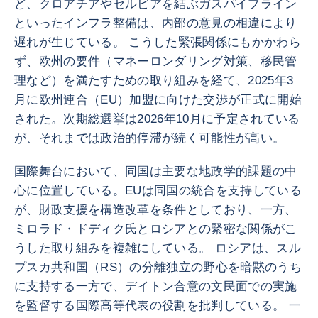
ど、クロアチアやセルビアを結ぶガスパイプライン
といったインフラ整備は、内部の意見の相違により
遅れが生じている。 こうした緊張関係にもかかわら
ず、欧州の要件（マネーロンダリング対策、移民管
理など）を満たすための取り組みを経て、2025年3
月に欧州連合（EU）加盟に向けた交渉が正式に開始
された。次期総選挙は2026年10月に予定されている
が、それまでは政治的停滞が続く可能性が高い。
国際舞台において、同国は主要な地政学的課題の中
心に位置している。EUは同国の統合を支持している
が、財政支援を構造改革を条件としており、一方、
ミロラド・ドディク氏とロシアとの緊密な関係がこ
うした取り組みを複雑にしている。 ロシアは、スル
プスカ共和国（RS）の分離独立の野心を暗黙のうち
に支持する一方で、デイトン合意の文民面での実施
を監督する国際高等代表の役割を批判している。 一