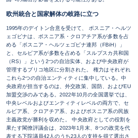
欧州統合と国家解体の岐路に立つ
1995年のデイトン合意を受けて、 ボスニア・ヘルツ
ェゴビナは、ボスニア系・クロアチア系が多数を占
める「ボスニア・ヘルツェゴビナ連邦（FBiH）」
と、セルビア系が多数を占める「スルプスカ共和国
（RS）」という2つの自治实体、および中央政府が
管理するブリコ地区に分割された。 権力はそれぞれ
これら2つの自治エンティティに集中している。中
央政府が担当するのは、外交政策、国防、およびEU
加盟交渉のみである。2022年10月の全国選挙では、
中央レベルおよびエンティティレベルの両方で、セ
ルビア系、クロアチア系、およびボスニア系の民族
主義政党が勝利を収めた。 中央政府としての役割を
果たす閣僚評議会は、2023年1月末、8つの政党を代
表する下院議員42人のうち23人の支持を得て選出さ