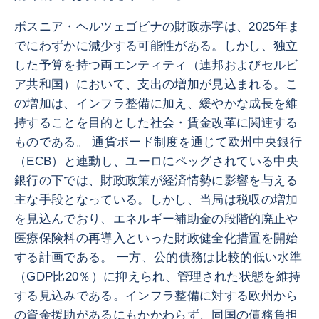
ボスニア・ヘルツェゴビナの財政赤字は、2025年ま
でにわずかに減少する可能性がある。しかし、独立
した予算を持つ両エンティティ（連邦およびセルビ
ア共和国）において、支出の増加が見込まれる。こ
の増加は、インフラ整備に加え、緩やかな成長を維
持することを目的とした社会・賃金改革に関連する
ものである。 通貨ボード制度を通じて欧州中央銀行
（ECB）と連動し、ユーロにペッグされている中央
銀行の下では、財政政策が経済情勢に影響を与える
主な手段となっている。しかし、当局は税収の増加
を見込んでおり、エネルギー補助金の段階的廃止や
医療保険料の再導入といった財政健全化措置を開始
する計画である。 一方、公的債務は比較的低い水準
（GDP比20％）に抑えられ、管理された状態を維持
する見込みである。インフラ整備に対する欧州から
の資金援助があるにもかかわらず、同国の債務負担