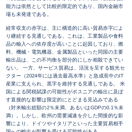
能力は依然として比較的限定的であり、国内金融市
場も未発達である。
経常収支の赤字は、主に構造的に高い貿易赤字によ
り継続する見通しである。これは、工業製品や食料
品の輸入への依存度が高いことに起因しており、燃
料、機械・電気機器、金属製品といった同国の主要
輸出品は、この不均衡を部分的にしか相殺できてい
ない。 一方、サービス貿易は、活況を呈する観光セ
クター（2024年には過去最高水準）と急成長中のIT
産業に支えられ、黒字を維持する見通しである。 米
国による関税賦課の可能性がボスニアの輸出に及ぼ
す直接的な影響は限定的にとどまる見込みである
（対米輸出総額の2％未満、あるいはGDPの0.1％未
満）。しかし、欧州の需要減速を介した間接的な影
響により、ドイツやイタリアといった主要貿易相手
国への輸出が影響を受ける可能性がある。