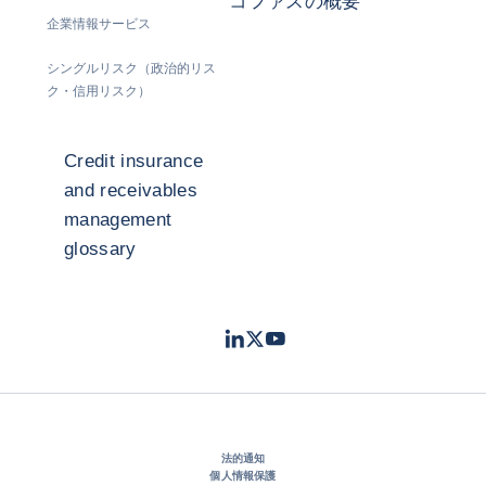
コファスの概要
企業情報サービス
シングルリスク（政治的リス
ク・信用リスク）
Credit insurance
and receivables
management
glossary
LinkedIn
Twitter
Youtube
- コファス
- コファス
- コファス
法的通知
個人情報保護