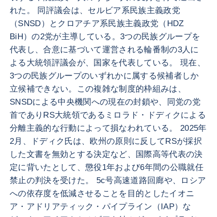
れた。 同評議会は、セルビア系民族主義政党
（SNSD）とクロアチア系民族主義政党（HDZ
BiH）の2党が主導している。3つの民族グループを
代表し、合意に基づいて運営される輪番制の3人に
よる大統領評議会が、国家を代表している。 現在、
3つの民族グループのいずれかに属する候補者しか
立候補できない。この複雑な制度的枠組みは、
SNSDによる中央機関への現在の封鎖や、同党の党
首でありRS大統領であるミロラド・ドディクによる
分離主義的な行動によって損なわれている。 2025年
2月、ドディク氏は、欧州の原則に反してRSが採択
した文書を無効とする決定など、国際高等代表の決
定に背いたとして、懲役1年および6年間の公職就任
禁止の判決を受けた。 5c号高速道路回廊や、ロシア
への依存度を低減させることを目的としたイオニ
ア・アドリアティック・パイプライン（IAP）な