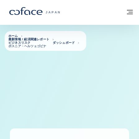
本文へ
ホームに戻る
メ
COFACE FOR TRADE - HOMEPAGE GRO
JAPAN
ホーム
最新情報 / 経済関連レポート
ビジネスリスク ダッシュボード
ボスニア・ヘルツェゴビナ