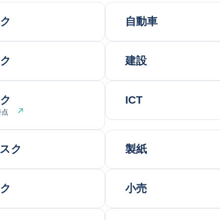
スク
自動車
スク
建設
スク
ICT
善点
スク
製紙
スク
小売