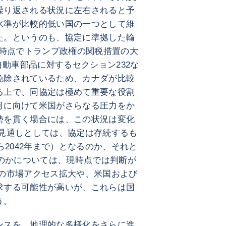
繰り返される状況に左右されると予
水準が比較的低い国の一つとして維
た。というのも、協定に準拠した輸
筆時点でトランプ政権の関税措置の大
自動車部品に対するセクション232な
免除されているため、カナダが比較
る上で、同協定は極めて重要な役割
7月に向けて米国がさらなる圧力をか
勢を貫く場合には、この状況は変化
な見通しとしては、協定は存続するも
ら2042年まで）となるのか、それと
るのかについては、現時点では判断が
卵の市場アクセス拡大や、米国および
求する可能性が高いが、これらは国
う。
ンスを、地理的な多様化をさらに進