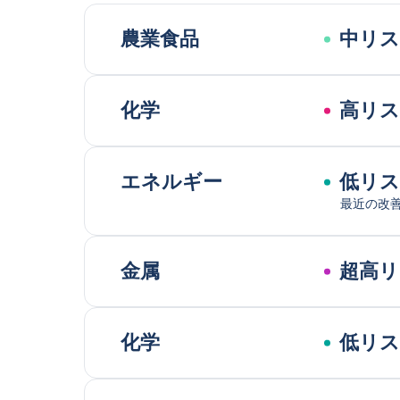
農業食品
中リ
化学
高リ
エネルギー
低リ
最近の改
金属
超高リ
化学
低リ