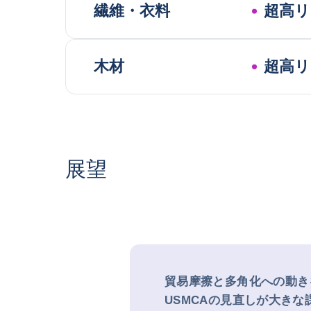
繊維・衣料
超高リ
木材
超高リ
展望
貿易摩擦と多角化への動き
USMCAの見直しが大きな