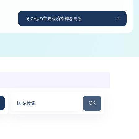
その他の主要経済指標を見る
国を検索
OK
国を検索
0
suggestions