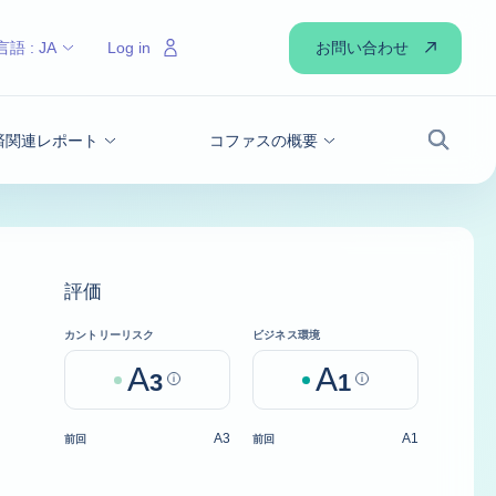
お問い合わせ
言語 :
JA
Log in
経済関連レポート
コファスの概要
検索
評価
カントリーリスク
ビジネス環境
A
A
3
Help
1
Help
A3
A1
前回
前回