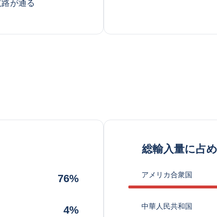
航路が通る
総輸入量に占
アメリカ合衆国
76%
中華人民共和国
4%