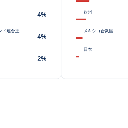
欧州
4%
ンド連合王
メキシコ合衆国
4%
日本
2%