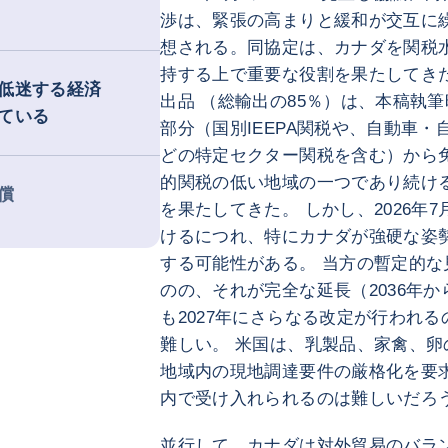
渉は、緊張の高まりと緩和が交互に
想される。同協定は、カナダを関税
持する上で重要な役割を果たしてき
低迷する経済
出品 （総輸出の85％）は、本稿執
ている
部分（国別IEEPA関税や、自動車・
どの特定セクター関税を含む）から
的関税の低い地域の一つであり続け
償
を果たしてきた。 しかし、2026年
けるにつれ、特にカナダが強硬な姿
する可能性がある。 当方の暫定的
のの、それが完全な延長（2036年か
も2027年にさらなる改定が行われ
難しい。 米国は、乳製品、家禽、
地域内の現地調達要件の厳格化を要
内で受け入れられるのは難しいだろ
並行して、カナダは対外貿易のバラ