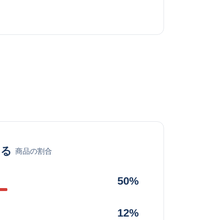
める
商品の割合
50%
12%