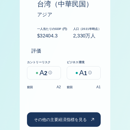
台湾（中華民国）
アジア
一人当たりのGDP (円)
人口（2021年時点）
$32404.3
2,330万人
評価
カントリーリスク
ビジネス環境
A
A
2
Help
1
Help
A2
A1
前回
前回
その他の主要経済指標を見る