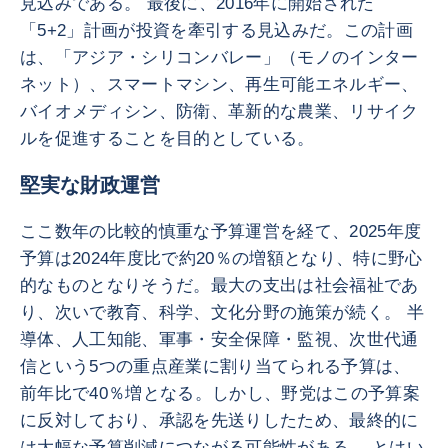
見込みである。 最後に、2016年に開始された
「5+2」計画が投資を牽引する見込みだ。この計画
は、「アジア・シリコンバレー」（モノのインター
ネット）、スマートマシン、再生可能エネルギー、
バイオメディシン、防衛、革新的な農業、リサイク
ルを促進することを目的としている。
堅実な財政運営
ここ数年の比較的慎重な予算運営を経て、2025年度
予算は2024年度比で約20％の増額となり、特に野心
的なものとなりそうだ。最大の支出は社会福祉であ
り、次いで教育、科学、文化分野の施策が続く。 半
導体、人工知能、軍事・安全保障・監視、次世代通
信という5つの重点産業に割り当てられる予算は、
前年比で40％増となる。しかし、野党はこの予算案
に反対しており、承認を先送りしたため、最終的に
は大幅な予算削減につながる可能性がある。 とはい