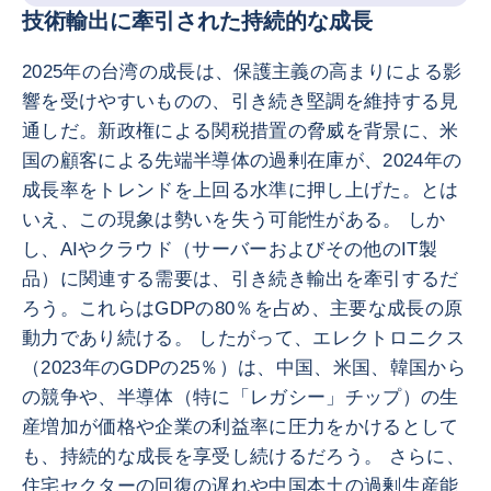
技術輸出に牽引された持続的な成長
2025年の台湾の成長は、保護主義の高まりによる影
響を受けやすいものの、引き続き堅調を維持する見
通しだ。新政権による関税措置の脅威を背景に、米
国の顧客による先端半導体の過剰在庫が、2024年の
成長率をトレンドを上回る水準に押し上げた。とは
いえ、この現象は勢いを失う可能性がある。 しか
し、AIやクラウド（サーバーおよびその他のIT製
品）に関連する需要は、引き続き輸出を牽引するだ
ろう。これらはGDPの80％を占め、主要な成長の原
動力であり続ける。 したがって、エレクトロニクス
（2023年のGDPの25％）は、中国、米国、韓国から
の競争や、半導体（特に「レガシー」チップ）の生
産増加が価格や企業の利益率に圧力をかけるとして
も、持続的な成長を享受し続けるだろう。 さらに、
住宅セクターの回復の遅れや中国本土の過剰生産能