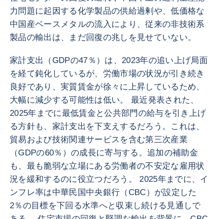
力問題に起因する化学製品の供給過剰や、低価格な
中国産ベースメタルの流入により、従来の非技術系
製品の輸出は、まだ回復の兆しを見せていない。
家計支出（GDPの47％）は、2023年の追い上げ局面
を経て鈍化しているが、労働市場の状況が引き続き
良好であり、実質賃金が徐々に上昇しているため、
大幅に減少する可能性は低い。 最近発表された、
2025年までに最低賃金と公共部門の給与を引き上げ
る方針も、家計支出を下支えするだろう。これは、
貿易および技術関連サービスを含む第三次産業
（GDPの60％）の成長に寄与する。追加の補助金
も、最も脆弱な立場にある労働者の不安定な雇用状
況を緩和するのに役立つだろう。 2025年までに、イ
ンフレ率は中華民国中央銀行（CBC）が設定した
2％の目標を下回る水準へと収束し続ける見通しで
ある。 住宅市場の回復と堅調な輸出を背景に、CBC