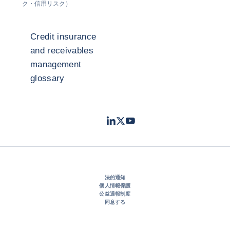
ク・信用リスク）
Credit insurance
and receivables
management
glossary
LinkedIn
Twitter
Youtube
- コファス
- コファス
- コファス
法的通知
個人情報保護
公益通報制度
同意する