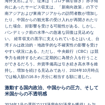
海外支出により、従来は（コロナ禍を除き）赤字傾
向にあったサービス収支は、「新南向政策」の下で
南アジアおよび東南アジアからの訪問者数が増加し
たり、中国からの観光客の受け入れが再開されたり
した場合、好影響を受ける可能性がある。しかし、
パンデミック前の水準への急速な回復は見込めな
い。 経常収支の黒字に支えられているとはいえ、台
湾ドルは政治的・地政学的な不確実性の影響を受け
やすい状況にある。ただし、中央銀行（CBC）は競
争力を維持するために定期的に為替介入を行うこと
ができるだろう。外貨準備高は引き続き高水準を維
持し、増加を続ける見込みであり、2024年10月時点
では輸入額の16.8ヶ月分に相当する額に達した。
激動する国内政治、中国からの圧力、そして
米国からの不透明感
2024年1月の選挙で113議席中51議席を獲得した与