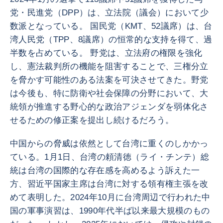
党・民進党（DPP）は、立法院（議会）において少
数派となっている。 国民党（KMT、52議席）は、台
湾人民党（TPP、8議席）の恒常的な支持を得て、過
半数を占めている。 野党は、立法府の権限を強化
し、憲法裁判所の機能を阻害することで、三権分立
を脅かす可能性のある法案を可決させてきた。野党
は今後も、特に防衛や社会保障の分野において、大
統領が推進する野心的な政治アジェンダを弱体化さ
せるための修正案を提出し続けるだろう。
中国からの脅威は依然として台湾に重くのしかかっ
ている。1月1日、台湾の頼清徳（ライ・チンテ）総
統は台湾の国際的な存在感を高めるよう訴えた一
方、習近平国家主席は台湾に対する領有権主張を改
めて表明した。2024年10月に台湾周辺で行われた中
国の軍事演習は、1990年代半ば以来最大規模のもの