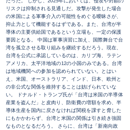
だった。 しかし、2025年においては、侵攻や封鎖の
リスクは抑制される見通しだ。攻撃が発生した場合
の米国による軍事介入の可能性をめぐる曖昧さが、
抑止力として機能するはずである。また、台湾が半
導体の主要供給国であるという立場も、一定の保護
要因となる。 中国は軍事演習に加え、国際舞台で台
湾を孤立させる取り組みを継続するだろう。現在、
台湾を公式に承認しているのは、カリブ海、ラテン
アメリカ、太平洋地域の12の小国のみである。台湾
は地域機関への参加を認められていない。とはい
え、米国、オーストラリア、インド、日本、欧州と
の非公式な関係を維持することは妨げられていな
い。 ドナルド・トランプ氏が「台湾は米国の半導体
産業を盗んだ」と皮肉り、防衛費の増額を求め、半
導体生産を国内に戻さなければ関税を課すと脅した
にもかかわらず、台湾と米国の関係は引き続き強固
なものとなるだろう。 さらに、台湾は「新南向政