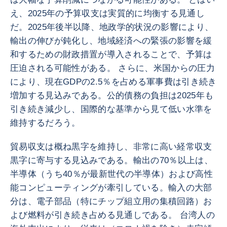
え、2025年の予算収支は実質的に均衡する見通し
だ。2025年後半以降、地政学的状況の影響により、
輸出の伸びが鈍化し、地域経済への緊張の影響を緩
和するための財政措置が導入されることで、予算は
圧迫される可能性がある。 さらに、米国からの圧力
により、現在GDPの2.5％を占める軍事費は引き続き
増加する見込みである。公的債務の負担は2025年も
引き続き減少し、国際的な基準から見て低い水準を
維持するだろう。
貿易収支は概ね黒字を維持し、非常に高い経常収支
黒字に寄与する見込みである。輸出の70％以上は、
半導体（うち40％が最新世代の半導体）および高性
能コンピューティングが牽引している。輸入の大部
分は、電子部品（特にチップ組立用の集積回路）お
よび燃料が引き続き占める見通しである。 台湾人の