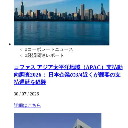
#
コーポレートニュース
#
経済関連レポート
コファス アジア太平洋地域（APAC）支払動
向調査2026： 日本企業の3/4近くが顧客の支
払遅延を経験
30 / 07 / 2026
詳細はこちら