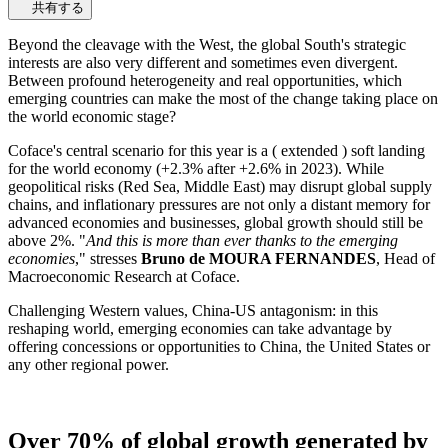
共有する
Beyond the cleavage with the West, the global South's strategic
interests are also very different and sometimes even divergent.
Between profound heterogeneity and real opportunities, which
emerging countries can make the most of the change taking place on
the world economic stage?
Coface's central scenario for this year is a ( extended ) soft landing
for the world economy (+2.3% after +2.6% in 2023). While
geopolitical risks (Red Sea, Middle East) may disrupt global supply
chains, and inflationary pressures are not only a distant memory for
advanced economies and businesses, global growth should still be
above 2%. "
And this is more than ever thanks to the emerging
economies
," stresses
Bruno de MOURA FERNANDES
, Head of
Macroeconomic Research at Coface.
Challenging Western values, China-US antagonism: in this
reshaping world, emerging economies can take advantage by
offering concessions or opportunities to China, the United States or
any other regional power.
Over 70% of global growth generated by