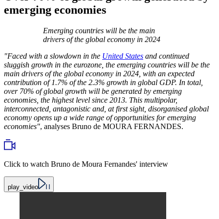
emerging economies
Emerging countries will be the main
drivers of the global economy in 2024
"Faced with a slowdown in the
United States
and continued
sluggish growth in the eurozone, the emerging countries will be the
main drivers of the global economy in 2024, with an expected
contribution of 1.7% of the 2.3% growth in global GDP. In total,
over 70% of global growth will be generated by emerging
economies, the highest level since 2013. This multipolar,
interconnected, antagonistic and, at first sight, disorganised global
economy opens up a wide range of opportunities for emerging
economies"
, analyses Bruno de MOURA FERNANDES.
Click to watch Bruno de Moura Fernandes' interview
play_video