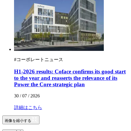
#
コーポレートニュース
H1-2026 results: Coface confirms its good start
to the year and reasserts the relevance of its
Power the Core strategic plan
30 / 07 / 2026
詳細はこちら
画像を縮小する