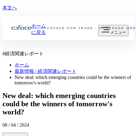
本文へ
ホーム
COFACE FOR TRADE - HOMEPAGE GR
に戻る
メニュー
#
経済関連レポート
ホーム
最新情報 / 経済関連レポート
New deal: which emerging countries could be the winners of
tomorrow's world?
New deal: which emerging countries
could be the winners of tomorrow's
world?
08 / 04 / 2024