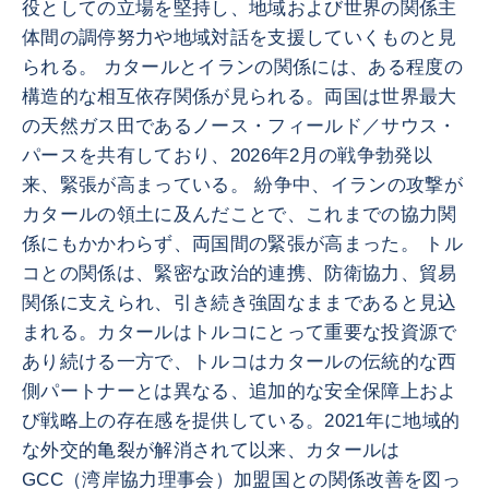
役としての立場を堅持し、地域および世界の関係主
体間の調停努力や地域対話を支援していくものと見
られる。 カタールとイランの関係には、ある程度の
構造的な相互依存関係が見られる。両国は世界最大
の天然ガス田であるノース・フィールド／サウス・
パースを共有しており、2026年2月の戦争勃発以
来、緊張が高まっている。 紛争中、イランの攻撃が
カタールの領土に及んだことで、これまでの協力関
係にもかかわらず、両国間の緊張が高まった。 トル
コとの関係は、緊密な政治的連携、防衛協力、貿易
関係に支えられ、引き続き強固なままであると見込
まれる。カタールはトルコにとって重要な投資源で
あり続ける一方で、トルコはカタールの伝統的な西
側パートナーとは異なる、追加的な安全保障上およ
び戦略上の存在感を提供している。2021年に地域的
な外交的亀裂が解消されて以来、カタールは
GCC（湾岸協力理事会）加盟国との関係改善を図っ