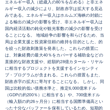
エネルギー収入（総歳入の80％を占める）と非エネ
ルギー収入の減少により、財政赤字は拡大する見込
みである。エネルギー収入はホルムズ海峡の封鎖に
よる輸出の減少の影響を受け、非エネルギー収入は
国内経済活動の鈍化や観光客数の減少の影響を受け
ることになる。 地域紛争の影響を和らげるため、当
局は企業支援と投資家信頼の維持を目的とした、的
を絞った財政刺激策を発表した。これらの措置に
は、対象経費の最大40％をカバーする補助金などの
直接的な財政支援や、総額約28億カタール・リヤル
に相当するプロジェクトを支援するインセンティ
ブ・プログラムが含まれる。これらの措置もまた、
財政赤字の拡大に寄与することになる。 しかし、同
国は比較的低い債務水準と、推定6,000億米ドル
（GDPの約200％）に相当する）や、700億米ドル
（輸入額の約26ヶ月分）に相当する国際準備高とい
った十分なバッファーを保有しているため、短期的