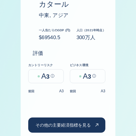
カタール
中東, アジア
一人当たりのGDP (円)
人口（2021年時点）
$69540.5
300万人
評価
カントリーリスク
ビジネス環境
A
A
3
Help
3
Help
A3
A3
前回
前回
その他の主要経済指標を見る