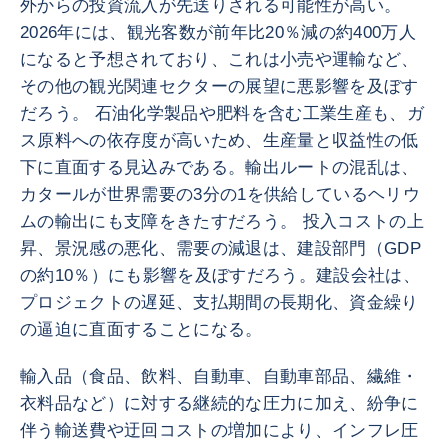
外からの投資流入が先送りされる可能性が高い。
2026年には、観光客数が前年比20％減の約400万人
になると予想されており、これは小売や運輸など、
その他の観光関連セクターの展望に悪影響を及ぼす
だろう。 石油化学製品や肥料を含む工業生産も、ガ
ス原料への依存度が高いため、生産量と収益性の低
下に直面する見込みである。輸出ルートの混乱は、
カタールが世界需要の3分の1を供給しているヘリウ
ムの輸出にも支障をきたすだろう。 投入コストの上
昇、景況感の悪化、需要の減退は、建設部門（GDP
の約10％）にも影響を及ぼすだろう。建設会社は、
プロジェクトの遅延、支払期間の長期化、資金繰り
の逼迫に直面することになる。
輸入品（食品、飲料、自動車、自動車部品、繊維・
衣料品など）に対する継続的な圧力に加え、紛争に
伴う輸送費や迂回コストの増加により、インフレ圧