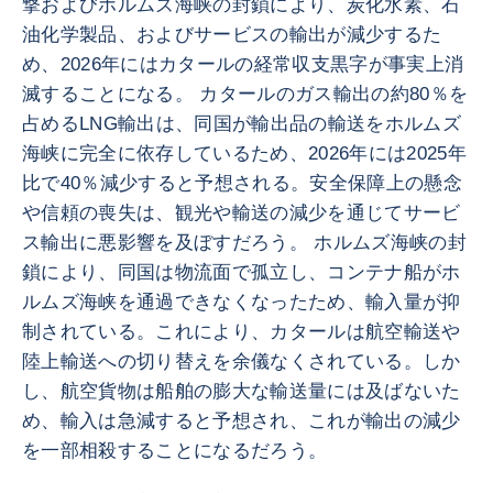
撃およびホルムズ海峡の封鎖により、炭化水素、石
油化学製品、およびサービスの輸出が減少するた
め、2026年にはカタールの経常収支黒字が事実上消
滅することになる。 カタールのガス輸出の約80％を
占めるLNG輸出は、同国が輸出品の輸送をホルムズ
海峡に完全に依存しているため、2026年には2025年
比で40％減少すると予想される。安全保障上の懸念
や信頼の喪失は、観光や輸送の減少を通じてサービ
ス輸出に悪影響を及ぼすだろう。 ホルムズ海峡の封
鎖により、同国は物流面で孤立し、コンテナ船がホ
ルムズ海峡を通過できなくなったため、輸入量が抑
制されている。これにより、カタールは航空輸送や
陸上輸送への切り替えを余儀なくされている。しか
し、航空貨物は船舶の膨大な輸送量には及ばないた
め、輸入は急減すると予想され、これが輸出の減少
を一部相殺することになるだろう。