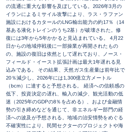
の流通に重大な影響を及ぼしている。2026年3月の
イランによるミサイル攻撃により、ラス・ラファン
施設におけるカタールのLNG輸出能力の約17％（14
基ある液化トレインのうち2基）が破壊された。修
復には3年から5年かかると見込まれている。 4月22
日からの地域停戦後に一部操業が再開されたもの
の、施設の復旧は依然として遅れており、ノース・
フィールド・イースト拡張計画は最大1年遅れる見
込みである。 その結果、天然ガス生産量は前年比で
20％減少し、2026年には1,300億立方メートル
（bcm）に達すると予想される。 経済への信頼感の
低下、投資決定の遅れ、輸入の減少、観光活動の低
迷（2025年のGDPの8％を占める）、および金融情
勢の引き締めなどを通じて、非エネルギー部門の経
済への波及が予想される。地域の治安情勢をめぐる
不確実性により、民間セクターのプロジェクトや海