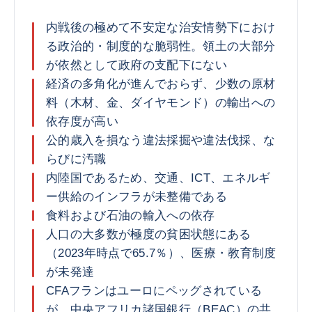
内戦後の極めて不安定な治安情勢下におけ
る政治的・制度的な脆弱性。領土の大部分
が依然として政府の支配下にない
経済の多角化が進んでおらず、少数の原材
料（木材、金、ダイヤモンド）の輸出への
依存度が高い
公的歳入を損なう違法採掘や違法伐採、な
らびに汚職
内陸国であるため、交通、ICT、エネルギ
ー供給のインフラが未整備である
食料および石油の輸入への依存
人口の大多数が極度の貧困状態にある
（2023年時点で65.7％）、医療・教育制度
が未発達
CFAフランはユーロにペッグされている
が、中央アフリカ諸国銀行（BEAC）の共