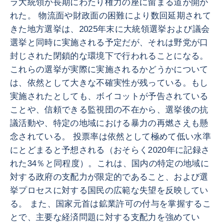
ラ大統領が長期にわたり権力の座に留まる道が開か
れた。 物流面や財政面の困難により数回延期されて
きた地方選挙は、2025年末に大統領選挙および議会
選挙と同時に実施される予定だが、それは野党が口
封じされた閉鎖的な環境下で行われることになる。
これらの選挙が実際に実施されるかどうかについて
は、依然として大きな不確実性が残っている。もし
実施されたとしても、ボイコットが予告されている
ことや、信頼できる監視団の不在から、選挙後の抗
議活動や、特定の地域における暴力の再燃さえも懸
念されている。 投票率は依然として極めて低い水準
にとどまると予想される（おそらく2020年に記録さ
れた34％と同程度）。これは、国内の特定の地域に
対する政府の支配力が限定的であること、および選
挙プロセスに対する国民の広範な失望を反映してい
る。 また、国家元首は鉱業許可の付与を掌握するこ
とで、主要な経済問題に対する支配力を強めてい