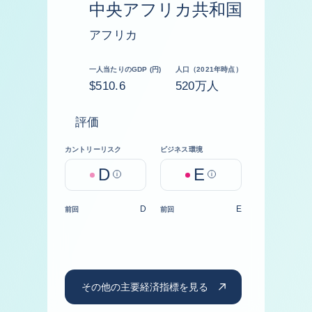
中央アフリカ共和国
アフリカ
一人当たりのGDP (円)
人口（2021年時点）
$510.6
520万人
評価
カントリーリスク
ビジネス環境
D
E
Help
Help
D
E
前回
前回
その他の主要経済指標を見る