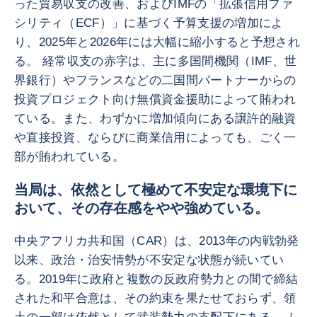
った貿易収支の改善、およびIMFの「拡張信用ファ
シリティ（ECF）」に基づく予算支援の増加によ
り、2025年と2026年には大幅に縮小すると予想され
る。 経常収支の赤字は、主に多国間機関（IMF、世
界銀行）やフランスなどの二国間パートナーからの
投資プロジェクト向け無償資金援助によって賄われ
ている。また、わずかに増加傾向にある譲許的融資
や直接投資、ならびに商業信用によっても、ごく一
部が賄われている。
当局は、依然として極めて不安定な環境下に
おいて、その存在感をやや強めている。
中央アフリカ共和国（CAR）は、2013年の内戦勃発
以来、政治・治安情勢が不安定な状態が続いてい
る。2019年に政府と複数の反政府勢力との間で締結
された和平合意は、その約束を果たせておらず、領