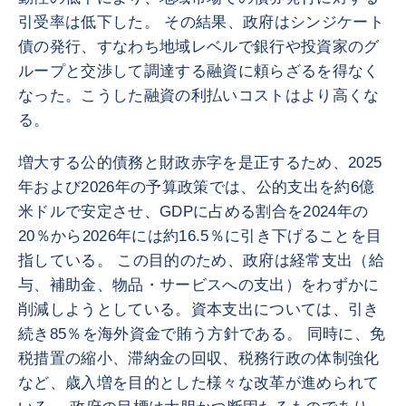
引受率は低下した。 その結果、政府はシンジケート
債の発行、すなわち地域レベルで銀行や投資家のグ
ループと交渉して調達する融資に頼らざるを得なく
なった。こうした融資の利払いコストはより高くな
る。
増大する公的債務と財政赤字を是正するため、2025
年および2026年の予算政策では、公的支出を約6億
米ドルで安定させ、GDPに占める割合を2024年の
20％から2026年には約16.5％に引き下げることを目
指している。 この目的のため、政府は経常支出（給
与、補助金、物品・サービスへの支出）をわずかに
削減しようとしている。資本支出については、引き
続き85％を海外資金で賄う方針である。 同時に、免
税措置の縮小、滞納金の回収、税務行政の体制強化
など、歳入増を目的とした様々な改革が進められて