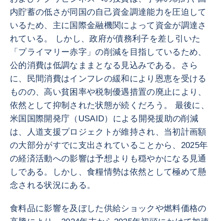
内貯蓄の低さが同国の自己資金調達能力を圧迫して
いるため、主に国際金融機関によって資金が調達さ
れている。 しかし、政府が債務利子を差し引いた
「プライマリー赤字」の削減を目指しているため、
公的消費は低調なままとなる見込みである。さら
に、民間消費はインフレの緩和により恩恵を受ける
ものの、高い貧困率や税制優遇措置の廃止により、
依然として抑制された状態が続くだろう。 最後に、
米国国際開発庁（USAID）による開発援助の削減
は、人道支援プロジェクトが維持され、当初計画額
の大部分がすでに支出されていることから、2025年
の経済活動への影響は予想よりも穏やかになる見通
しである。しかし、食糧情勢は依然として極めて懸
念される状況にある。
食料品に影響を及ぼした供給ショックや燃料価格の