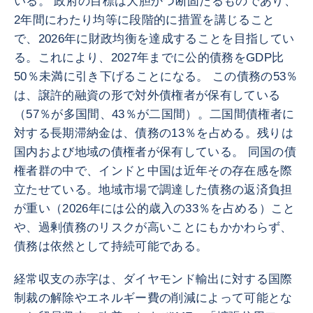
いる。 政府の目標は大胆かつ断固たるものであり、
2年間にわたり均等に段階的に措置を講じること
で、2026年に財政均衡を達成することを目指してい
る。これにより、2027年までに公的債務をGDP比
50％未満に引き下げることになる。 この債務の53％
は、譲許的融資の形で対外債権者が保有している
（57％が多国間、43％が二国間）。二国間債権者に
対する長期滞納金は、債務の13％を占める。残りは
国内および地域の債権者が保有している。 同国の債
権者群の中で、インドと中国は近年その存在感を際
立たせている。地域市場で調達した債務の返済負担
が重い（2026年には公的歳入の33％を占める）こと
や、過剰債務のリスクが高いことにもかかわらず、
債務は依然として持続可能である。
経常収支の赤字は、ダイヤモンド輸出に対する国際
制裁の解除やエネルギー費の削減によって可能とな