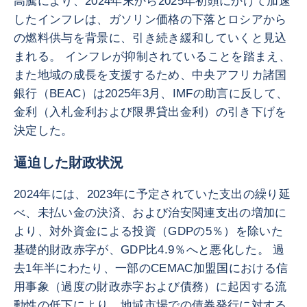
高騰により、2024年末から2025年初頭にかけて加速
したインフレは、ガソリン価格の下落とロシアから
の燃料供与を背景に、引き続き緩和していくと見込
まれる。 インフレが抑制されていることを踏まえ、
また地域の成長を支援するため、中央アフリカ諸国
銀行（BEAC）は2025年3月、IMFの助言に反して、
金利（入札金利および限界貸出金利）の引き下げを
決定した。
逼迫した財政状況
2024年には、2023年に予定されていた支出の繰り延
べ、未払い金の決済、および治安関連支出の増加に
より、対外資金による投資（GDPの5％）を除いた
基礎的財政赤字が、GDP比4.9％へと悪化した。 過
去1年半にわたり、一部のCEMAC加盟国における信
用事象（過度の財政赤字および債務）に起因する流
動性の低下により、地域市場での債券発行に対する