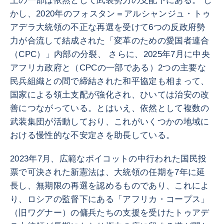
土の一部は依然として武装勢力の支配下にある。 し
かし、2020年のフォスタン＝アルシャンジュ・トゥ
アデラ大統領の不正な再選を受けて6つの反政府勢
力が合流して結成された「変革のための愛国者連合
（CPC）」内部の分裂、 さらに、2025年7月に中央
アフリカ政府と（CPCの一部である）2つの主要な
民兵組織との間で締結された和平協定も相まって、
国家による領土支配が強化され、ひいては治安の改
善につながっている。とはいえ、依然として複数の
武装集団が活動しており、これがいくつかの地域に
おける慢性的な不安定さを助長している。
2023年7月、広範なボイコットの中行われた国民投
票で可決された新憲法は、大統領の任期を7年に延
長し、無期限の再選を認めるものであり、これによ
り、ロシアの監督下にある「アフリカ・コープス」
（旧ワグナー）の傭兵たちの支援を受けたトゥアデ