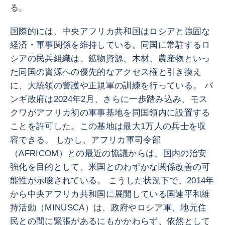
る。
国際的には、中央アフリカ共和国はロシアと強固な
経済・軍事関係を維持している。同国に常駐するロ
シアの民兵組織は、鉱物資源、木材、農産物といっ
た同国の資源への優先的なアクセス権と引き換え
に、大統領の警護や正規軍の訓練を行っている。 バ
ンギ政府は2024年2月、さらに一歩踏み込み、モス
クワがアフリカ初の軍事基地を同国領内に設置する
ことを許可した。この基地は最大1万人の兵士を収
容できる。 しかし、アフリカ軍司令部
（AFRICOM）との最近の協議からは、国内の治安
強化を目的として、米国とのわずかな関係改善の可
能性が示唆されている。 こうした状況下で、2014年
から中央アフリカ共和国に展開している国連平和維
持活動（MINUSCA）は、政府やロシア軍、地元住
民との間に緊張があるにもかかわらず、依然として