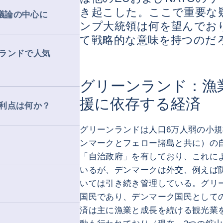
き起こした。ここで重要な
が議論の中心に
ンプ大統領は何を望んでお
て戦略的な意味を持つのだ
ランドで人気
グリーンランド：漁
援に依存する経済
利点は何か？
グリーンランドは人口6万人弱の小
ンマークとフェロー諸島と共に）の
「自治政府」を有しており、これに
いるが、デンマークは外交、例えば
いては引き続き管理している。グリ
国民であり、デンマーク国民として
済は主に漁業と成長を続ける観光業