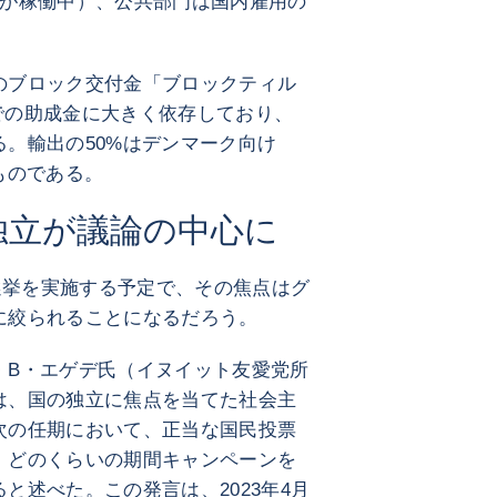
山が稼働中）、公共部門は国内雇用の
のブロック交付金「ブロックティル
いう形での助成金に大きく依存しており、
。輸出の50%はデンマーク向け
ものである。
：独立が議論の中心に
に選挙を実施する予定で、その焦点はグ
に絞られることになるだろう。
・B・エゲデ氏（イヌイット友愛党所
は、国の独立に焦点を当てた社会主
次の任期において、正当な国民投票
、どのくらいの期間キャンペーンを
と述べた。この発言は、2023年4月