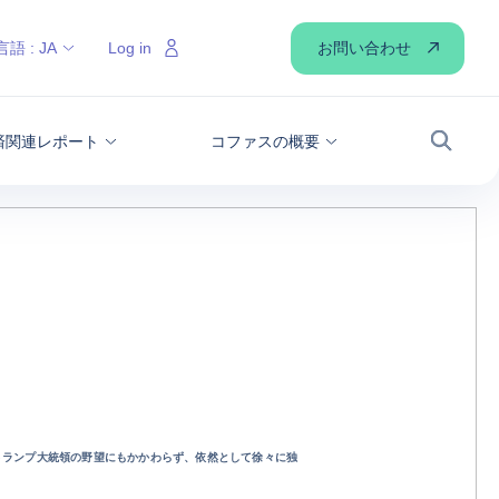
お問い合わせ
言語 :
JA
Log in
経済関連レポート
コファスの概要
検索
トランプ大統領の野望にもかかわらず、依然として徐々に独
。