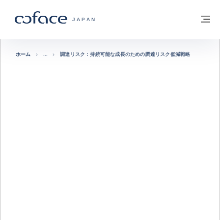
本文へ
ホームに戻る
メ
COFACE FOR TRADE - HOMEPAGE GRO
JAPAN
ホーム
調達リスク：持続可能な成長のための調達リスク低減戦略