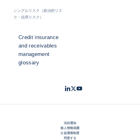
シングルリスク（政治的リス
ク・信用リスク）
Credit insurance
and receivables
management
glossary
LinkedIn
Twitter
Youtube
- コファス
- コファス
- コファス
法的通知
個人情報保護
公益通報制度
同意する