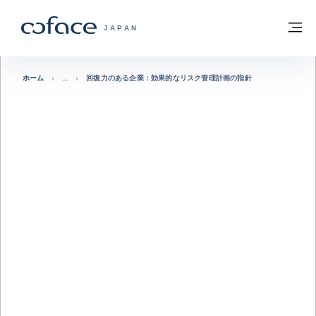
本文へ
ホームに戻る
メ
COFACE FOR TRADE - HOMEPAGE GRO
JAPAN
ホーム
回復力のある企業：効果的なリスク管理計画の指針