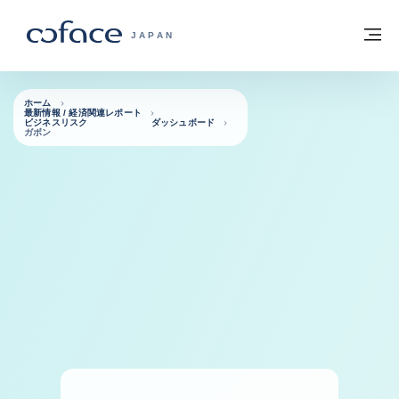
本文へ
ホームに戻る
メ
COFACE FOR TRADE - HOMEPAGE GRO
JAPAN
ホーム
最新情報 / 経済関連レポート
ビジネスリスク ダッシュボード
ガボン