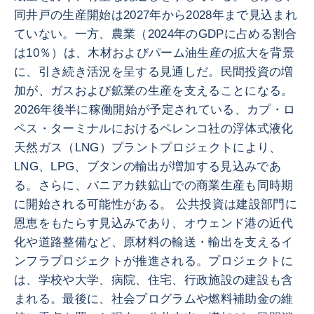
同井戸の生産開始は2027年から2028年まで見込まれ
ていない。一方、農業（2024年のGDPに占める割合
は10％）は、木材およびパーム油生産の拡大を背景
に、引き続き活況を呈する見通しだ。民間投資の増
加が、ガスおよび鉱業の生産を支えることになる。
2026年後半に稼働開始が予定されている、カプ・ロ
ペス・ターミナルにおけるペレンコ社の浮体式液化
天然ガス（LNG）プラントプロジェクトにより、
LNG、LPG、ブタンの輸出が増加する見込みであ
る。さらに、バニアカ鉄鉱山での商業生産も同時期
に開始される可能性がある。 公共投資は建設部門に
恩恵をもたらす見込みであり、オウェンド港の近代
化や道路整備など、原材料の輸送・輸出を支えるイ
ンフラプロジェクトが推進される。プロジェクトに
は、学校や大学、病院、住宅、行政施設の建設も含
まれる。最後に、社会プログラムや燃料補助金の維