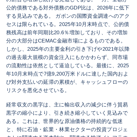
公的債務である対外債務のGDP比は、2026年に低下
する見込みである。 ガボンの国際資金調達へのアク
セスは限られている。2025年10月末時点で、公的債
務残高は前年同期比20.6％増加しており、その増加
分の大部分はCEMAC金融市場によるものである。
しかし、2025年の主要金利の引き下げや2021年以降
の過去最大規模の資金注入にもかかわらず、同市場
の流動性は依然として逼迫している。最後に、2025
年10月末時点で7億9,200万米ドルに達した国内およ
び対外支払いの延滞の累積が、キャッシュフローの
リスクを悪化させている。
経常収支の黒字は、主に輸出収入の減少に伴う貿易
黒字の縮小により、引き続き縮小していく見込みで
ある。これは、世界的な原油価格の持続的な低迷
と、特に石油・鉱業・林業セクターの投資プロジェ