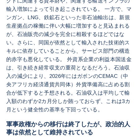
クトに関連する資本財や、関連する輸送インフラの
輸入増加によって引き起こされている。 一方で、マ
ンガン、LNG、鉄鉱石といった非石油輸出は、新規
生産拠点の稼働に伴い大幅に増加すると見込まれる
が、石油販売の減少を完全に相殺するほどではな
い。さらに、同国が依然として輸入された技術的ス
キルに依存していることから、サービス部門の構造
的赤字も悪化している。 外資系企業の利益本国送金
は、引き続き経常収支の重荷となるだろう。石油収
入の減少により、2026年にはガボンのCEMAC（中
央アフリカ経済通貨共同体）外貨準備高に占める割
合が低下すると予想される。石油収入は平均して輸
入額のわずか2カ月分しか賄っておらず、これは3カ
月という健全性の基準を下回っている。
軍事政権からの移行は終了したが、政治的人
事は依然として維持されている