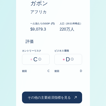
ガボン
アフリカ
一人当たりのGDP (円)
人口（2021年時点）
$9,079.3
220万人
評価
カントリーリスク
ビジネス環境
C
D
Help
Help
C
D
前回
前回
その他の主要経済指標を見る