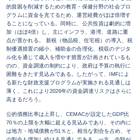
的貧困を削減するための教育・保健分野の社会プロ
グラムに資金を充てるため、運営経費がほぼ倍増す
ることになっている。同時に、公共投資は劇的に増
加（ほぼ4倍）し、主にインフラ、港湾、道路に重
点が置かれる。 新税（物品税、住宅税）の導入、税
制優遇措置の縮小、補助金の合理化、税収のデジタ
ル化を通じて歳入を増やす措置が計画されているも
のの、資金調達の制約により、政府は予算の執行に
困難をきたす見込みである。したがって、IMFによ
る新たな財政支援プログラムが実施される見通しは
薄く、これにより2026年の資金調達リスクはさらに
高まるだろう。
公的債務比率は上昇し、CEMACが設定したGDP比
70％の上限を大幅に超える見込みであり、その内に
は地方・地域債務が51％と、相当な割合を占め、そ
の割合も増加し続ける見通しである。一方、全額が