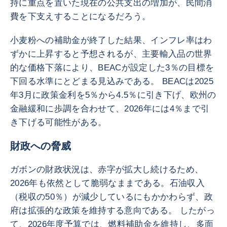
持に重点を置いた現在の公共支出の増加が、民間消
費を下支えすることになるだろう。
小麦粉への補助金が終了した結果、インフレ率はわ
ずかに上昇すると予想されるが、主要輸入品の世界
的な価格下落により、BEACが設定した3％の目標を
下回る水準にとどまる見込みである。 BEACは2025
年3月に政策金利を5％から4.5％に引き下げ、欧州の
金融緩和に歩調を合わせて、2026年には4％まで引
き下げる可能性がある。
財政への脅威
ガボンの財政状況は、赤字が拡大し続けるため、
2026年も依然として脆弱なままである。石油収入
（税収の50％）が減少しているにもかかわらず、政
府は拡張的な政策を維持する意向である。 したがっ
て、2026年度予算では、燃料補助金を維持し、多面