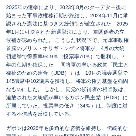
2025年の選挙により、2023年8月のクーデター後に
始まった軍事政権移行期が終結し、2024年11月に承
認された憲法に基づき大統領制が確立された。2025
年1月に可決された新選挙法により、軍関係者の立
候補が認められた。 こうした状況下で、元軍事政権
首脳のブリス・オリギ・ンゲマ将軍が、4月の大統
領選挙で得票率94.9％（投票率70％）で勝利し、7
年の任期を確保した。 同将軍の率いる政党「民主と
福祉のための連合（UDB）」は、10月の議会選挙で
145議席中102議席を獲得し、将軍の権力基盤を強固
なものにした。 しかし、同党の候補者の相当数は、
追放された大統領が率いるガボン民主党（PDG）に
所属していた。投票率の低さ（34％）は、制度に対
する不信感を反映している。
ガボンは2026年も多角的な姿勢を維持し、伝統的な