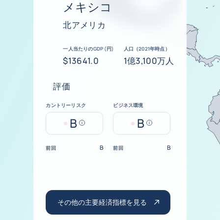
メキシコ
北アメリカ
一人当たりのGDP (円)
人口（2021年時点）
$13641.0
1億3,100万人
評価
カントリーリスク
ビジネス環境
B
B
Help
Help
B
B
前回
前回
その他の主要経済指標を見る