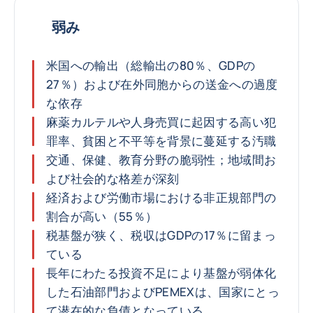
弱み
米国への輸出（総輸出の80％、GDPの
27％）および在外同胞からの送金への過度
な依存
麻薬カルテルや人身売買に起因する高い犯
罪率、貧困と不平等を背景に蔓延する汚職
交通、保健、教育分野の脆弱性；地域間お
よび社会的な格差が深刻
経済および労働市場における非正規部門の
割合が高い（55％）
税基盤が狭く、税収はGDPの17％に留まっ
ている
長年にわたる投資不足により基盤が弱体化
した石油部門およびPEMEXは、国家にとっ
て潜在的な負債となっている