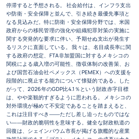
停滞すると予想される。 社会給付は、インフラ支出
や防衛・安全保障と並んで、引き続き最優先事項と
なる見込みだ。特に防衛・安全保障分野では、米国
政府からの移民管理の強化や組織犯罪対策の実施に
関する突発的な要求に伴い、予期せぬ支出が発生す
るリスクに直面している。 我々は、名目成長率に関
する政府の想定、FTA非加盟国に対するメキシコの
関税による歳入増の可能性、徴収体制の改善策、お
よび国営石油会社ペメックス（PEMEX）への支援を
段階的に廃止する能力について懐疑的である。した
がって、2026年のGDP比4.1％という財政赤字目標
は、やや楽観的すぎるように思われる。 メキシコの
対外環境が極めて不安定であることを踏まえると、
これは注目すべき――ただし差し迫ったものではな
い――財政的脆弱性を意味する。健全な財政軌道の
回復は、シェインバウム市長が掲げる旗艦的な産業