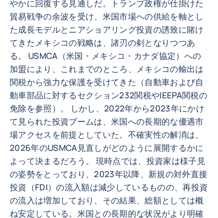
やかに回復する見通しだ。トランプ政権が仕掛けた
貿易戦争の余波を受け、米国市場への供給を軸とし
た成長モデルとニアショアリング投資の誘致に賭け
てきたメキシコの戦略は、諸刃の剣となりつつあ
る。 USMCA（米国・メキシコ・カナダ協定）への
加盟により、これまでのところ、メキシコの輸出は
関税から強力な保護を受けてきた（自動車および自
動車部品に対するセクション232関税やIEEPA関税の
免除を参照）。 しかし、2022年から2023年にかけ
て見られた投資ブームは、米国への長期的な優遇市
場アクセスを前提としていた。不確実性の解消は、
2026年のUSMCA見直しがどのように展開するかに
よって決まるだろう。 現時点では、投資家は様子見
の姿勢をとっており、2023年以降、新規の対外直接
投資（FDI）の流入額は減少しているものの、再投資
の流入は増加しており、その結果、総額としては概
ね安定している。米国との長期的な状況がより明確