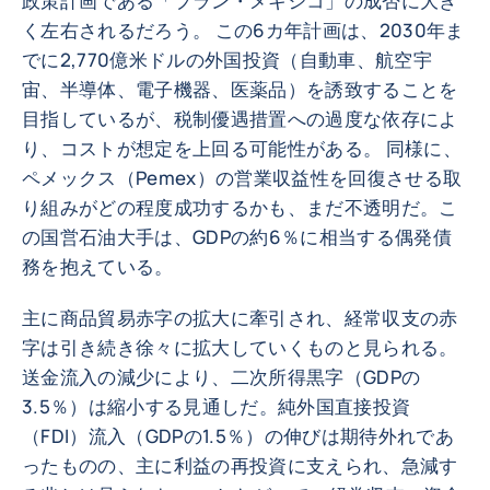
政策計画である「プラン・メキシコ」の成否に大き
く左右されるだろう。 この6カ年計画は、2030年ま
でに2,770億米ドルの外国投資（自動車、航空宇
宙、半導体、電子機器、医薬品）を誘致することを
目指しているが、税制優遇措置への過度な依存によ
り、コストが想定を上回る可能性がある。 同様に、
ペメックス（Pemex）の営業収益性を回復させる取
り組みがどの程度成功するかも、まだ不透明だ。こ
の国営石油大手は、GDPの約6％に相当する偶発債
務を抱えている。
主に商品貿易赤字の拡大に牽引され、経常収支の赤
字は引き続き徐々に拡大していくものと見られる。
送金流入の減少により、二次所得黒字（GDPの
3.5％）は縮小する見通しだ。純外国直接投資
（FDI）流入（GDPの1.5％）の伸びは期待外れであ
ったものの、主に利益の再投資に支えられ、急減す