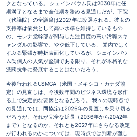
クとなっている。 シェインバウム氏は2030年に任
期満了となるまで全任期を務める見通しだが、下院
（代議院）の全議席は2027年に改選される。彼女の
支持率は依然として高い水準を維持しているもの
の、モレナ党幹部が関与した注目度の高い汚職スキ
ャンダルの影響で、やや低下している。 党内ではく
すぶる緊張が時折表面化しているが、シェインバウ
ム氏個人の人気が堅調である限り、それが本格的な
派閥抗争に発展することはないだろう。
今後行われるUSMCA（米国・メキシコ・カナダ協
定）の見直しは、今後数年間のビジネス環境を形作
る上で決定的な要因となるだろう。 我々の現時点で
の見通しでは、同協定は2026年の見直しを乗り切る
だろうが、それが完全な延長（2036年から2042年
まで）となるのか、それとも2027年にさらなる改定
が行われるのかについては、現時点では判断が難し