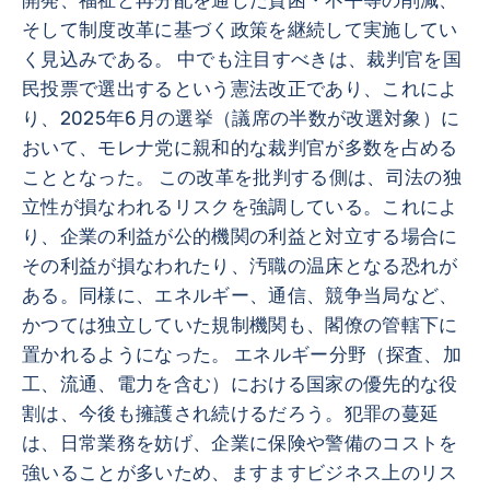
そして制度改革に基づく政策を継続して実施してい
く見込みである。 中でも注目すべきは、裁判官を国
民投票で選出するという憲法改正であり、これによ
り、2025年6月の選挙（議席の半数が改選対象）に
おいて、モレナ党に親和的な裁判官が多数を占める
こととなった。 この改革を批判する側は、司法の独
立性が損なわれるリスクを強調している。これによ
り、企業の利益が公的機関の利益と対立する場合に
その利益が損なわれたり、汚職の温床となる恐れが
ある。同様に、エネルギー、通信、競争当局など、
かつては独立していた規制機関も、閣僚の管轄下に
置かれるようになった。 エネルギー分野（探査、加
工、流通、電力を含む）における国家の優先的な役
割は、今後も擁護され続けるだろう。犯罪の蔓延
は、日常業務を妨げ、企業に保険や警備のコストを
強いることが多いため、ますますビジネス上のリス