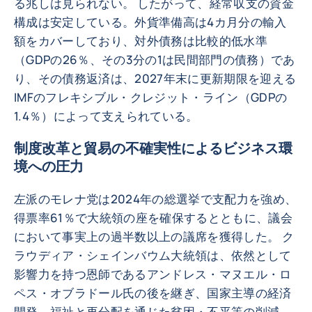
る兆しは見られない。 したがって、経常収支の資金
構成は安定している。外貨準備高は4カ月分の輸入
額をカバーしており、対外債務は比較的低水準
（GDPの26％、その3分の1は民間部門の債務）であ
り、その債務返済は、2027年末に更新期限を迎える
IMFのフレキシブル・クレジット・ライン（GDPの
1.4％）によって支えられている。
制度改革と貿易の不確実性によるビジネス環
境への圧力
左派のモレナ党は2024年の総選挙で支配力を強め、
得票率61％で大統領の座を確保するとともに、議会
において事実上の過半数以上の議席を獲得した。 ク
ラウディア・シェインバウム大統領は、依然として
影響力を持つ恩師であるアンドレス・マヌエル・ロ
ペス・オブラドール氏の後を継ぎ、国家主導の経済
開発、福祉と再分配を通じた貧困・不平等の削減、