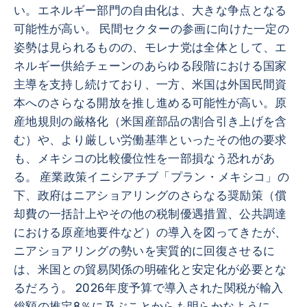
い。エネルギー部門の自由化は、大きな争点となる
可能性が高い。 民間セクターの参画に向けた一定の
姿勢は見られるものの、モレナ党は全体として、エ
ネルギー供給チェーンのあらゆる段階における国家
主導を支持し続けており、一方、米国は外国民間資
本へのさらなる開放を推し進める可能性が高い。原
産地規則の厳格化（米国産部品の割合引き上げを含
む）や、より厳しい労働基準といったその他の要求
も、メキシコの比較優位性を一部損なう恐れがあ
る。 産業政策イニシアチブ「プラン・メキシコ」の
下、政府はニアショアリングのさらなる奨励策（償
却費の一括計上やその他の税制優遇措置、公共調達
における原産地要件など）の導入を図ってきたが、
ニアショアリングの勢いを実質的に回復させるに
は、米国との貿易関係の明確化と安定化が必要とな
るだろう。 2026年度予算で導入された関税が輸入
総額の推定8％に及ぶことからも明らかなように、