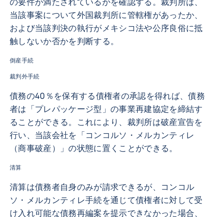
の要件が満たされているかを確認する。裁判所は、
当該事案について外国裁判所に管轄権があったか、
および当該判決の執行がメキシコ法や公序良俗に抵
触しないか否かを判断する。
倒産手続
裁判外手続
債務の40％を保有する債権者の承認を得れば、債務
者は「プレパッケージ型」の事業再建協定を締結す
ることができる。これにより、裁判所は破産宣告を
行い、当該会社を「コンコルソ・メルカンティレ
（商事破産）」の状態に置くことができる。
清算
清算は債務者自身のみが請求できるが、コンコル
ソ・メルカンティレ手続を通じて債権者に対して受
け入れ可能な債務再編案を提示できなかった場合、