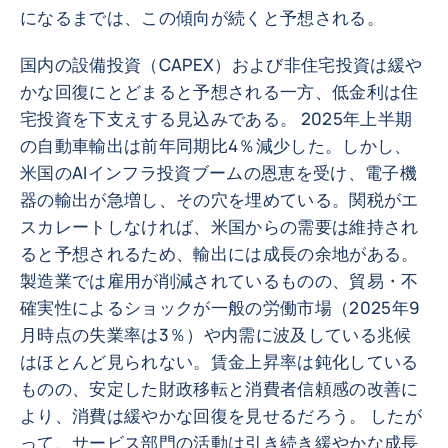
になるまでは、この傾向が続くと予想される。
国内の設備投資（CAPEX）および非住宅投資は緩や
かな回復にとどまると予想される一方、低金利は住
宅投資を下支えする見込みである。 2025年上半期
の自動車輸出は前年同期比4％減少した。しかし、
米国のAIインフラ投資ブームの恩恵を受け、電子機
器の輸出が急増し、その穴を埋めている。関税がエ
スカレートしなければ、米国からの需要は維持され
ると予想されるため、輸出には成長の余地がある。
製造業では雇用が削減されているものの、貿易・不
確実性によるショックが一般の労働市場（2025年9
月時点の失業率は3％）や内需に波及している兆候
はほとんど見られない。賃金上昇率は鈍化している
ものの、安定した財政移転と消費者信頼感の改善に
より、消費は緩やかな回復を見せるだろう。 したが
って、サービス部門の活動は引き続き緩やかな成長