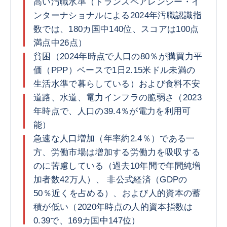
高い汚職水準（トランスペアレンシー・イ
ンターナショナルによる2024年汚職認識指
数では、180カ国中140位、スコアは100点
満点中26点）
貧困（2024年時点で人口の80％が購買力平
価（PPP）ベースで1日2.15米ドル未満の
生活水準で暮らしている）および食料不安
道路、水道、電力インフラの脆弱さ（2023
年時点で、人口の39.4％が電力を利用可
能）
急速な人口増加（年率約2.4％）である一
方、労働市場は増加する労働力を吸収する
のに苦慮している（過去10年間で年間純増
加者数42万人）、 非公式経済（GDPの
50％近くを占める）、および人的資本の蓄
積が低い（2020年時点の人的資本指数は
0.39で、169カ国中147位）