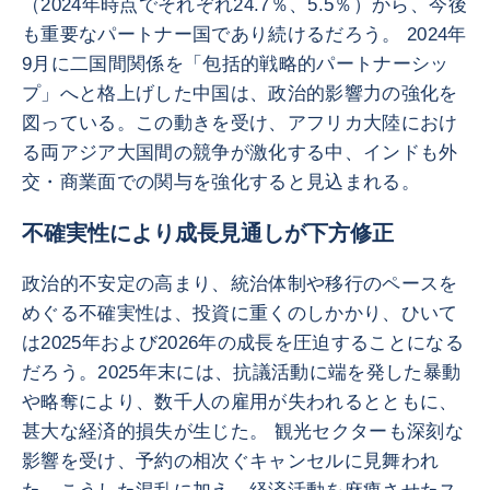
（2024年時点でそれぞれ24.7％、5.5％）から、今後
も重要なパートナー国であり続けるだろう。 2024年
9月に二国間関係を「包括的戦略的パートナーシッ
プ」へと格上げした中国は、政治的影響力の強化を
図っている。この動きを受け、アフリカ大陸におけ
る両アジア大国間の競争が激化する中、インドも外
交・商業面での関与を強化すると見込まれる。
不確実性により成長見通しが下方修正
政治的不安定の高まり、統治体制や移行のペースを
めぐる不確実性は、投資に重くのしかかり、ひいて
は2025年および2026年の成長を圧迫することになる
だろう。2025年末には、抗議活動に端を発した暴動
や略奪により、数千人の雇用が失われるとともに、
甚大な経済的損失が生じた。 観光セクターも深刻な
影響を受け、予約の相次ぐキャンセルに見舞われ