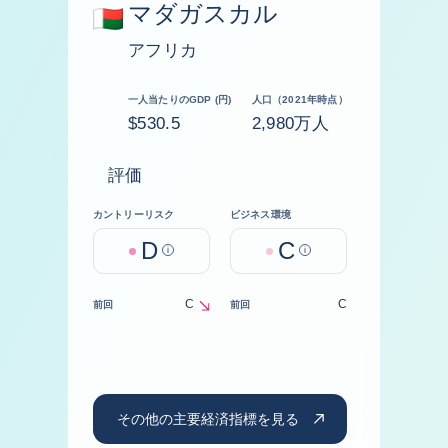
マダガスカル
アフリカ
一人当たりのGDP (円)
人口（2021年時点）
$530.5
2,980万人
評価
カントリーリスク
ビジネス環境
D
C
Help
Help
C
C
前回
前回
decrease
その他の主要経済指標を見る