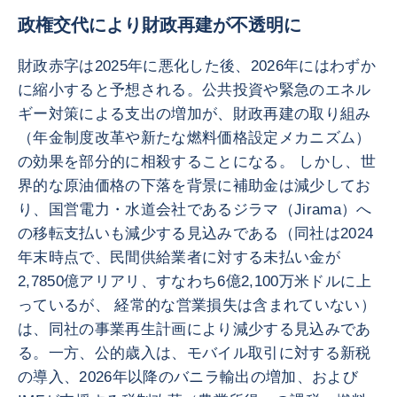
政権交代により財政再建が不透明に
財政赤字は2025年に悪化した後、2026年にはわずか
に縮小すると予想される。公共投資や緊急のエネル
ギー対策による支出の増加が、財政再建の取り組み
（年金制度改革や新たな燃料価格設定メカニズム）
の効果を部分的に相殺することになる。 しかし、世
界的な原油価格の下落を背景に補助金は減少してお
り、国営電力・水道会社であるジラマ（Jirama）へ
の移転支払いも減少する見込みである（同社は2024
年末時点で、民間供給業者に対する未払い金が
2,7850億アリアリ、すなわち6億2,100万米ドルに上
っているが、 経常的な営業損失は含まれていない）
は、同社の事業再生計画により減少する見込みであ
る。一方、公的歳入は、モバイル取引に対する新税
の導入、2026年以降のバニラ輸出の増加、および