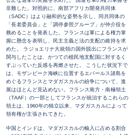
公正な選挙の実施を求めた。 国連も軍の権力掌握を
非難した。対照的に、南部アフリカ開発共同体
（SADC）はより融和的な姿勢を示し、同共同体の
「長老委員会」と「調停参照グループ」が仲介役を
務めることを発表した。フランスは軍による権力掌
握に懸念を表明し、民主主義と法の支配の維持を求
めた。 ラジョエリナ大統領の国外脱出にフランスが
関与したことは、かつての植民地支配国に対するく
すぶっていた反感を再燃させた。 こうした状況下で
は、モザンビーク海峡に位置するエパールス諸島を
めぐるフランスとマダガスカルの紛争について、進
展はほとんど見込めない。フランス南方・南極領土
（TAAF）の一部としてフランスが統治するこれらの
領土は、1960年の独立以来、マダガスカルによって
領有権が主張されてきた。
中国とインドは、マダガスカルの輸入に占める割合