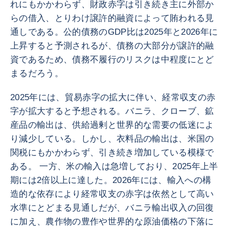
れにもかかわらず、財政赤字は引き続き主に外部か
らの借入、とりわけ譲許的融資によって賄われる見
通しである。公的債務のGDP比は2025年と2026年に
上昇すると予測されるが、債務の大部分が譲許的融
資であるため、債務不履行のリスクは中程度にとど
まるだろう。
2025年には、貿易赤字の拡大に伴い、経常収支の赤
字が拡大すると予想される。バニラ、クローブ、鉱
産品の輸出は、供給過剰と世界的な需要の低迷によ
り減少している。しかし、衣料品の輸出は、米国の
関税にもかかわらず、引き続き増加している模様で
ある。 一方、米の輸入は急増しており、2025年上半
期には2倍以上に達した。2026年には、輸入への構
造的な依存により経常収支の赤字は依然として高い
水準にとどまる見通しだが、バニラ輸出収入の回復
に加え、農作物の豊作や世界的な原油価格の下落に