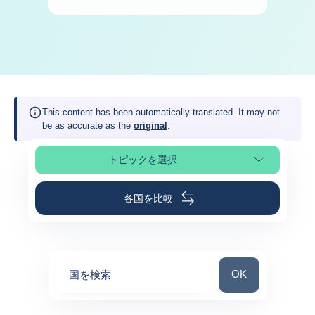
This content has been automatically translated. It may not
be as accurate as the
original
.
トピックを選択
ページの選択
各国を比較
国を検索
OK
国を検索
0
suggestions