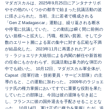
マダガスカルは、2025年9月25日にアンタナナリボ
やその他のいくつかの都市で始まった抗議活動の波
に揺さぶられた。当初、主に若者で構成される
「Gen Z Madagascar」運動は、繰り返される断水
や停電に抗議していた。 この動乱は瞬く間に前例の
ない規模へと拡大し、汚職、根深い貧困、そして少
数のエリート層による富の集中に対する広範な不満
が結晶化した。 2023年11月に再選されたアンド
リ・ラジョエリナ大統領による内閣の解任や新首相
の任命にもかかわらず、抗議活動は暴力的な弾圧の
中でも続いた。 10月12日、マダガスカル軍全体が、
Capsat（陸軍行政・技術要員・サービス部隊）の主
導のもと、この運動に加わった。 2009年のラジョエ
リナ氏の権力掌握においてすでに重要な役割を果た
していたこの部隊は、今回は彼の退陣を引き起こ
し、フランスに彼の国外退去を手配させることとな
った。 10月14日、軍は正式に権力を掌握したが、追