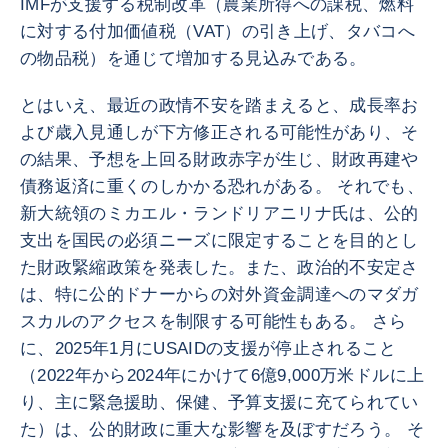
IMFが支援する税制改革（農業所得への課税、燃料
に対する付加価値税（VAT）の引き上げ、タバコへ
の物品税）を通じて増加する見込みである。
とはいえ、最近の政情不安を踏まえると、成長率お
よび歳入見通しが下方修正される可能性があり、そ
の結果、予想を上回る財政赤字が生じ、財政再建や
債務返済に重くのしかかる恐れがある。 それでも、
新大統領のミカエル・ランドリアニリナ氏は、公的
支出を国民の必須ニーズに限定することを目的とし
た財政緊縮政策を発表した。また、政治的不安定さ
は、特に公的ドナーからの対外資金調達へのマダガ
スカルのアクセスを制限する可能性もある。 さら
に、2025年1月にUSAIDの支援が停止されること
（2022年から2024年にかけて6億9,000万米ドルに上
り、主に緊急援助、保健、予算支援に充てられてい
た）は、公的財政に重大な影響を及ぼすだろう。 そ