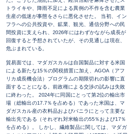
た。こうした混乱に加え、経済活動を麻痺させたス
トライキや、降雨不足による異例の不作を含む農業
生産の低迷が事態をさらに悪化させた。 当初、イン
フラへの公共投資や、鉱業、観光、通信分野への民
間投資に支えられ、2026年にはわずかながら成長が
回復すると予想されていたが、その見通しは現在、
危ぶまれている。
貿易面では、マダガスカルは自国製品に対する米国
による新たな15％の関税措置に加え、AGOA（アフ
リカ成長機会法）プログラムの期限切れの影響に直
面することになる。前政権による交渉の試みは失敗
に終わった。 2024年に同国にとって第2位の輸出市
場（総輸出の17.7％を占める）であった米国は、マ
ダガスカル産の衣料品およびバニラにとって主要な
輸出先である（それぞれ対米輸出の55％および17％
を占める）。 しかし、繊維製品に関しては、マダガ