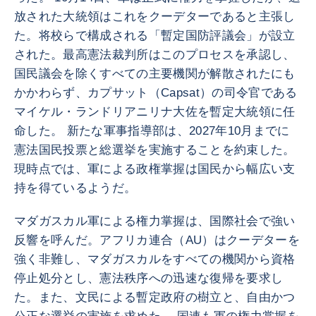
放された大統領はこれをクーデターであると主張し
た。将校らで構成される「暫定国防評議会」が設立
された。最高憲法裁判所はこのプロセスを承認し、
国民議会を除くすべての主要機関が解散されたにも
かかわらず、カプサット（Capsat）の司令官である
マイケル・ランドリアニリナ大佐を暫定大統領に任
命した。 新たな軍事指導部は、2027年10月までに
憲法国民投票と総選挙を実施することを約束した。
現時点では、軍による政権掌握は国民から幅広い支
持を得ているようだ。
マダガスカル軍による権力掌握は、国際社会で強い
反響を呼んだ。アフリカ連合（AU）はクーデターを
強く非難し、マダガスカルをすべての機関から資格
停止処分とし、憲法秩序への迅速な復帰を要求し
た。また、文民による暫定政府の樹立と、自由かつ