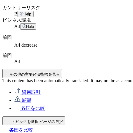
カントリーリスク
B
Help
ビジネス環境
A
3
Help
前回
A4
decrease
前回
A3
その他の主要経済指標を見る
This content has been automatically translated. It may not be as accur
貿易取引
展望
各国を比較
トピックを選択
ページの選択
各国を比較