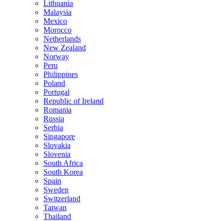
Lithuania
Malaysia
Mexico
Morocco
Netherlands
New Zealand
Norway
Peru
Philippines
Poland
Portugal
Republic of Ireland
Romania
Russia
Serbia
Singapore
Slovakia
Slovenia
South Africa
South Korea
Spain
Sweden
Switzerland
Taiwan
Thailand