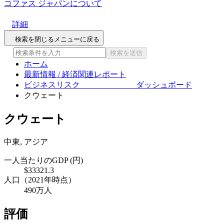
コファス ジャパンについて
詳細
検索を閉じる
メニューに戻る
検索を送信
ホーム
最新情報 / 経済関連レポート
ビジネスリスク ダッシュボード
クウェート
クウェート
中東, アジア
一人当たりのGDP (円)
$33321.3
人口（2021年時点）
490万人
評価