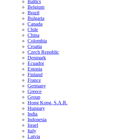
Baltics
Belgium
Brazil
Bulgaria
Canada
Chile
China
Colombia
Croatia
Czech Republic
Denmark
Ecuador
Estonia
Finland
France
Germany
Greece
Group
Hong Kong, S.A.R.
Hungary
India
Indonesia
Israel
Italy
Latvia