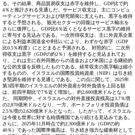
る。その結果、商品貿易収支は赤字を維持し、GDP比で約
4％と推計される見通しだ。サービス収支は、主にコンピュ
ーティングサービスおよび研究開発に支えられ、黒字を維持
すると予想される。 観光セクターの回復はサービス輸出を
さらに後押しし、GDP比6％近くとなるサービス黒字の維持
に寄与する見込みである。一次所得収支は、主に外資系企業
による利益本国送金や利払いにより、わずかな赤字（GDP
比0.5％程度）にとどまると予測される。 対照的に、二次所
得収支は黒字（GDPの約2％）を維持すると見込まれてお
り、これは主に在外同胞からの送金および米国による継続的
な公的支援を反映したものである。経常収支の黒字幅は縮小
するものの、イスラエルの国際投資純資産（NIIP）は引き続
き堅調を維持する見通しである。 この点に関して、2025年
第3四半期のイスラエルの対外資産が対外負債を上回る額
は、前四半期比で7％近く増加し、約2,600億米ドルとなっ
た。 同期間中、イスラエルへの対外直接投資残高は3.7％増
の2,870億米ドルとなり、一方、ポートフォリオ投資負債は
2.5％増の2,620億米ドルとなった。 したがって、イスラエル
は今後も世界に対する純債権国であり続ける見込みである。
さらに、2025年11月時点で約2,300億米ドル（GDPの約
40％）であった国際準備高は、引き続き強力な緩衝材として