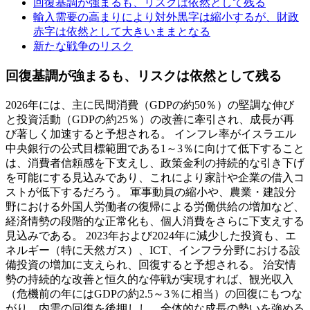
回復基調が強まるも、リスクは依然として残る
輸入需要の高まりにより対外黒字は縮小するが、財政
赤字は依然として大きいままとなる
新たな戦争のリスク
回復基調が強まるも、リスクは依然として残る
2026年には、主に民間消費（GDPの約50％）の堅調な伸び
と投資活動（GDPの約25％）の改善に牽引され、成長が再
び著しく加速すると予想される。 インフレ率がイスラエル
中央銀行の公式目標範囲である1～3％に向けて低下すること
は、消費者信頼感を下支えし、政策金利の持続的な引き下げ
を可能にする見込みであり、これにより家計や企業の借入コ
ストが低下するだろう。 軍事動員の縮小や、農業・建設分
野における外国人労働者の復帰による労働供給の増加など、
経済情勢の段階的な正常化も、個人消費をさらに下支えする
見込みである。 2023年および2024年に減少した投資も、エ
ネルギー（特に天然ガス）、ICT、インフラ分野における設
備投資の増加に支えられ、回復すると予想される。 治安情
勢の持続的な改善と恒久的な停戦が実現すれば、観光収入
（危機前の年にはGDPの約2.5～3％に相当）の回復にもつな
がり、内需の回復を後押しし、全体的な成長の勢いを強める