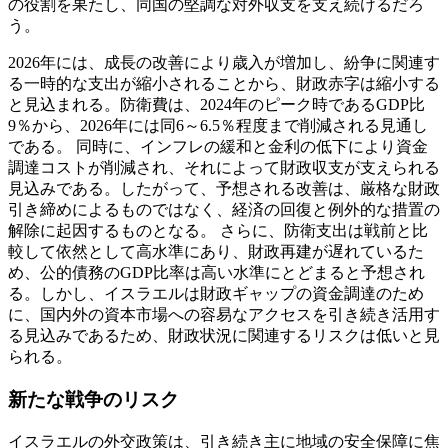
の役割を果たし、同国の堅調な対外収支を支え続けるだろ
う。
2026年には、成長の改善により歳入が増加し、紛争に関連す
る一時的な支出が縮小されることから、財政赤字は縮小する
と見込まれる。防衛費は、2024年のピーク時であるGDP比
9％から、2026年には同6～6.5％程度まで削減される見通し
である。 同時に、インフレの緩和と金利の低下により資金
調達コストが削減され、それによって財政収支が支えられる
見込みである。したがって、予想される改善は、厳格な財政
引き締めによるものではなく、経済の回復と例外的な措置の
解除に起因するものとなる。 さらに、防衛支出は戦前と比
較して依然として高水準にあり、財政再建が遅れているた
め、公的債務のGDP比率は高い水準にとどまると予想され
る。しかし、イスラエルは財政ギャップの資金調達のため
に、国内外の資本市場への容易なアクセスを引き続き活用す
る見込みであるため、財政状況に関連するリスクは低いと見
られる。
新たな戦争のリスク
イスラエルの外交政策は、引き続き主に地域の安全保障に焦