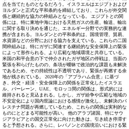
点を当てたものとなるだろう。イスラエルはエジプトおよび
ヨルダンと正式な平和条約を締結しており、これらが外交関
係と継続的な協力の枠組みとなっている。 エジプトとの関
係には、特に東地中海における天然ガスの生産、輸送、輸出
に関する取り決めを通じた、エネルギー分野での実務的な連
携が含まれる。ヨルダンとの平和条約は、国境管理、貿易、
水資源などの分野における協力を支えている。これらの二国
間枠組みは、特にガザに関連する継続的な安全保障上の緊張
によって形作られる、より広範な地域環境と共存している。
米国の和平合意の下で仲介されたガザ地区の停戦は、当面の
緊張を和らげたものの、条項が曖昧で政治的な課題も未解決
であるため、その持続性は不透明であり、緊張が再燃する余
地が残されている。 2020年の「アブラハム合意」に基づ
き、外交・経済・安全保障上の関係を正常化したイスラエ
ル、バーレーン、UAE、モロッコ間の関係は、形式的には
維持されると見込まれる。しかし、ガザ紛争や広範な地域の
不安定化により国内世論における感情が激化し、未解決のパ
レスチナ問題が再燃しているため、これらの関係は実利的な
ものにとどまる可能性が高い。 他のアラブ諸国、特にサウ
ジアラビアとの国交正常化に向けた動きは、引き続き停滞す
ると予想される。さらに、レバノンとの国境沿いにおける緊