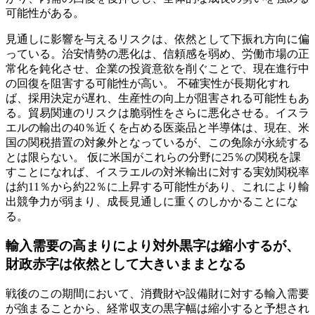
可能性がある。
見通しに影響を与えるリスクは、依然として下振れ方向に偏
っている。治安情勢の悪化は、信頼感を弱め、労働市場の正
常化を鈍化させ、企業の投資意欲を削ぐことで、現在進行中
の回復を阻害する可能性が高い。 不確実性が長期化すれ
ば、採用決定が遅れ、生産性の向上が阻害される可能性もあ
る。貿易関連のリスクは脆弱性をさらに悪化させる。イスラ
エルの輸出の40％近くを占める医薬品と半導体は、現在、米
国の関税措置の対象外となっているが、この免除が永続する
とは限らない。 仮に米国がこれらの分野に25％の関税を課
すことになれば、イスラエルの対米輸出に対する実効関税率
は約11％から約22％に上昇する可能性があり、これにより輸
出競争力が弱まり、成長見通しに重くのしかかることにな
る。
輸入需要の高まりにより対外黒字は縮小するが、
財政赤字は依然として大きいままとなる
戦後のこの期間において、消費財や設備財に対する輸入需要
が強まることから、経常収支の黒字幅は縮小すると予想され