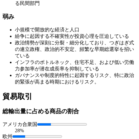
る民間部門
弱み
小規模で開放的な経済と人口
紛争に起因する不確実性が投資心理を圧迫している
政治情勢が深刻に分裂・細分化しており、つぎはぎ式
の連立政権、政治的不安定、頻繁な早期総選挙を招い
ている
インフラのボトルネック、住宅不足、および低い労働
力参加率が潜在成長率を抑制している
ガバナンスや制度的特性に起因するリスク、特に政治
的緊張が高まる時期におけるリスク。
貿易取引
総輸出量に占める
商品の割合
アメリカ合衆国
28%
欧州