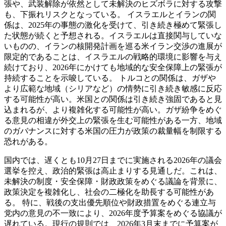
張や、武装解除が依然として未解決のヒズボラに対する攻撃
も、下振れリスクとなっている。 イスラエルとイランの関
係は、2025年の事態の激化を受けて、引き続き極めて緊張し
た状態が続くと予想される。イスラエルは直接関与していな
いものの、イランの核開発計画を巡る米イラン交渉の進展が
限定的であることは、イスラエルの戦略的環境に影響を与え
続けており、2026年にかけても地域的な安全保障上の緊張が
持続することを示唆している。 トルコとの関係は、ガザや
より広範な地域（シリアなど）の情勢に引き続き敏感に反応
する可能性が高い。米国との関係は引き続き強固であると見
込まれるが、より複雑化する可能性が高い。ガザ紛争をめぐ
る意見の相違が外交上の緊張を生む可能性がある一方、地域
のガバナンスに対する米国の圧力が政策の裁量幅を制限する
恐れがある。
国内では、遅くとも10月27日までに実施される2026年の議会
選挙を控え、政治的緊張は高止まりする見通しだ。これは、
未解決の制度・安全保障・財政政策をめぐる議論を背景に、
政策決定を複雑化し、社会の二極化を助長する可能性があ
る。 特に、戦後の支出優先順位や財政措置をめぐる連立与
党内の意見の不一致により、2026年度予算案をめぐる協議が
遅れている。現行の規則では、2026年3月末までに予算案が