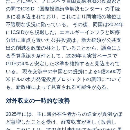
たことに伴い、プロスペラ自由貿易地域の投資家と
の間でICSID（国際投資紛争解決センター）の手続
きに巻き込まれており、これにより同地域の地位は
不透明な状況に陥っている。 その後、同国は2024年
にICSIDから脱退した。エネルギーインフラと医療
分野に重点を置いた公共投資は、新大統領が公共支
出の削減を政策の柱としていることから、議会によ
る予算承認を条件として、2026年も実質ベースで
GDPの4％と安定した水準を維持すると見込まれて
いる。 現在交渉中の中国との提携による5億2500万
米ドルの水力発電投資プロジェクトの調印について
も、新政権によって見直される可能性がある。
対外収支の一時的な改善
2025年には、主に海外在住者からの送金が異例なほ
ど急増したことを受け、経常収支が著しく改善し
た。これにより、2021年以来初めてわずかながら黒