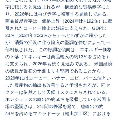
字に転じると見込まれるが、構造的な貿易赤字によ
り、2026年には再び赤字に転落する見通しである。
商品貿易赤字は、価格上昇（2024年比+192％）に牽
引されたコーヒー輸出の好調に支えられ、GDP比
20％（2024年の23％から）へとわずかに縮小した
が、消費の活況に伴う輸入の堅調な伸びによって一
部相殺された。 この好調な傾向は、エネルギー価格
の下落（エネルギーは商品輸入の約13％を占める）
に支えられ、2026年も続く見込みである。 米国経済
の成長が当初の予測よりも堅調であることから、
2026年にはコーヒー、バナナ、エビ、パーム油とい
った農産物の輸出も改善すると予想されるが、同セ
クターは依然として天候リスクにさらされている。
ホンジュラスの輸出の約50％を吸収している米国市
場の堅調さは、2年間の停滞を経て、総輸出の約
44％を占めるマキラドーラ（輸出加工区）における