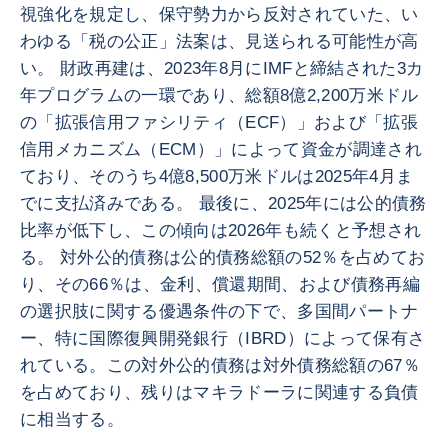
視強化を規定し、保守勢力から反対されていた、い
わゆる「税の公正」法案は、見送られる可能性が高
い。 財政再建は、2023年8月にIMFと締結された3カ
年プログラムの一環であり、総額8億2,200万米ドル
の「拡張信用ファシリティ（ECF）」および「拡張
信用メカニズム（ECM）」によって資金が調達され
ており、そのうち4億8,500万米ドルは2025年4月ま
でに支払済みである。 最後に、2025年には公的債務
比率が低下し、この傾向は2026年も続くと予想され
る。 対外公的債務は公的債務総額の52％を占めてお
り、その66％は、金利、償還期間、および債務再編
の選択肢に関する優遇条件の下で、多国間パートナ
ー、特に国際復興開発銀行（IBRD）によって保有さ
れている。この対外公的債務は対外債務総額の67％
を占めており、残りはマキラドーラに関連する負債
に相当する。