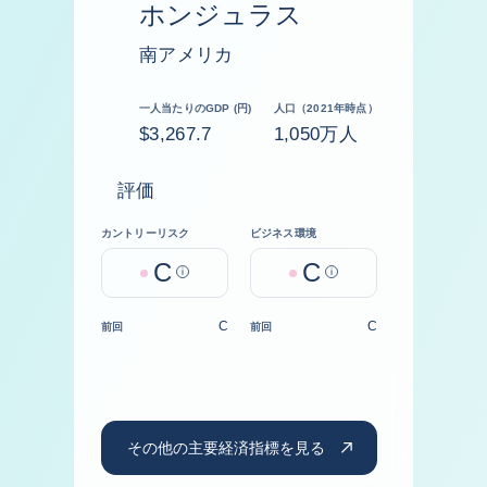
ホンジュラス
南アメリカ
一人当たりのGDP (円)
人口（2021年時点）
$3,267.7
1,050万人
評価
カントリーリスク
ビジネス環境
C
C
Help
Help
C
C
前回
前回
その他の主要経済指標を見る