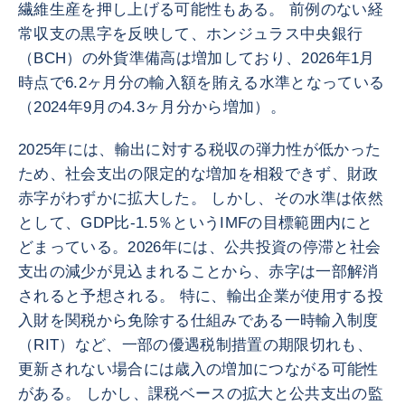
繊維生産を押し上げる可能性もある。 前例のない経
常収支の黒字を反映して、ホンジュラス中央銀行
（BCH）の外貨準備高は増加しており、2026年1月
時点で6.2ヶ月分の輸入額を賄える水準となっている
（2024年9月の4.3ヶ月分から増加）。
2025年には、輸出に対する税収の弾力性が低かった
ため、社会支出の限定的な増加を相殺できず、財政
赤字がわずかに拡大した。 しかし、その水準は依然
として、GDP比-1.5％というIMFの目標範囲内にと
どまっている。2026年には、公共投資の停滞と社会
支出の減少が見込まれることから、赤字は一部解消
されると予想される。 特に、輸出企業が使用する投
入財を関税から免除する仕組みである一時輸入制度
（RIT）など、一部の優遇税制措置の期限切れも、
更新されない場合には歳入の増加につながる可能性
がある。 しかし、課税ベースの拡大と公共支出の監