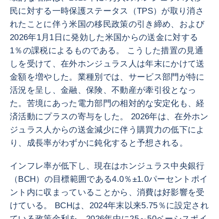
民に対する一時保護ステータス（TPS）が取り消さ
れたことに伴う米国の移民政策の引き締め、および
2026年1月1日に発効した米国からの送金に対する
1％の課税によるものである。 こうした措置の見通
しを受けて、在外ホンジュラス人は年末にかけて送
金額を増やした。業種別では、サービス部門が特に
活況を呈し、金融、保険、不動産が牽引役となっ
た。苦境にあった電力部門の相対的な安定化も、経
済活動にプラスの寄与をした。 2026年は、在外ホン
ジュラス人からの送金減少に伴う購買力の低下によ
り、成長率がわずかに鈍化すると予想される。
インフレ率が低下し、現在はホンジュラス中央銀行
（BCH）の目標範囲である4.0％±1.0パーセントポイ
ント内に収まっていることから、消費は好影響を受
けている。 BCHは、2024年末以来5.75％に設定され
ている政策金利を、2026年中に25～50ベーシスポイ