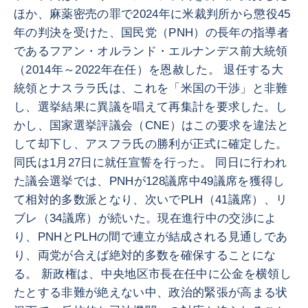
ほか、麻薬密売の罪で2024年に米裁判所から懲役45
年の判決を受けた、国民党（PNH）の長年の指導者
であるフアン・オルランド・エルナンデス前大統領
（2014年～2022年在任）を恩赦した。 退任する大
統領とナスララ氏は、これを「米国の干渉」と非難
し、選挙結果に異議を唱えて再集計を要求した。し
かし、国家選挙評議会（CNE）はこの要求を違法と
して却下し、アスフラ氏の勝利が正式に確定した。
同氏は1月27日に就任宣誓を行った。 同日に行われ
た議会選挙では、PNHが128議席中49議席を獲得し
て相対的多数派となり、次いでPLH（41議席）、リ
ブレ（34議席）が続いた。現在進行中の交渉によ
り、PNHとPLHの間で連立が結成される見通しであ
り、両党が合えば絶対的多数を確保することにな
る。 新政権は、中央地区市長在任中に公金を横領し
たとする非難が絶えない中、政治的緊張が高まる状