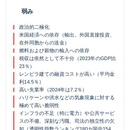
弱み
政治的二極化
米国経済への依存（輸出、外国直接投資、
在外同胞からの送金）
燃料および穀物の輸入への依存
税収は依然として不十分（2023年のGDP比
23％）
レンピラ建ての融資コストが高い（平均金
利14.5％）
高い失業率（2024年は7.2％）
ハリケーンや洪水などの気象現象に対する
極めて高い脆弱性
インフラの不足（特に電力）や公共サービ
スの不備、深刻な汚職、司法の独立性の欠
如（透明性指数ランキング180カ国中154