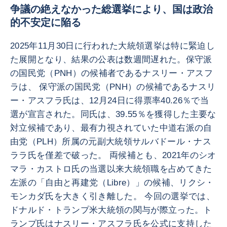
争議の絶えなかった総選挙により、国は政治
的不安定に陥る
2025年11月30日に行われた大統領選挙は特に緊迫し
た展開となり、結果の公表は数週間遅れた。保守派
の国民党（PNH）の候補者であるナスリー・アスフ
ラは、 保守派の国民党（PNH）の候補であるナスリ
ー・アスフラ氏は、12月24日に得票率40.26％で当
選が宣言された。同氏は、39.55％を獲得した主要な
対立候補であり、最有力視されていた中道右派の自
由党（PLH）所属の元副大統領サルバドール・ナス
ララ氏を僅差で破った。 両候補とも、2021年のシオ
マラ・カストロ氏の当選以来大統領職を占めてきた
左派の「自由と再建党（Libre）」の候補、リクシ・
モンカダ氏を大きく引き離した。 今回の選挙では、
ドナルド・トランプ米大統領の関与が際立った。ト
ランプ氏はナスリー・アスフラ氏を公式に支持した