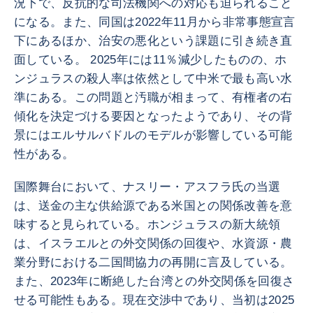
況下で、反抗的な司法機関への対応も迫られること
になる。また、同国は2022年11月から非常事態宣言
下にあるほか、治安の悪化という課題に引き続き直
面している。 2025年には11％減少したものの、ホ
ンジュラスの殺人率は依然として中米で最も高い水
準にある。この問題と汚職が相まって、有権者の右
傾化を決定づける要因となったようであり、その背
景にはエルサルバドルのモデルが影響している可能
性がある。
国際舞台において、ナスリー・アスフラ氏の当選
は、送金の主な供給源である米国との関係改善を意
味すると見られている。ホンジュラスの新大統領
は、イスラエルとの外交関係の回復や、水資源・農
業分野における二国間協力の再開に言及している。
また、2023年に断絶した台湾との外交関係を回復さ
せる可能性もある。現在交渉中であり、当初は2025