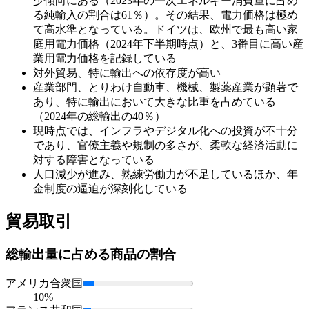
少傾向にある（2023年の一次エネルギー消費量に占め
る純輸入の割合は61％）。その結果、電力価格は極め
て高水準となっている。ドイツは、欧州で最も高い家
庭用電力価格（2024年下半期時点）と、3番目に高い産
業用電力価格を記録している
対外貿易、特に輸出への依存度が高い
産業部門、とりわけ自動車、機械、製薬産業が顕著で
あり、特に輸出において大きな比重を占めている
（2024年の総輸出の40％）
現時点では、インフラやデジタル化への投資が不十分
であり、官僚主義や規制の多さが、柔軟な経済活動に
対する障害となっている
人口減少が進み、熟練労働力が不足しているほか、年
金制度の逼迫が深刻化している
貿易取引
総輸出量に占める
商品の割合
アメリカ合衆国
10%