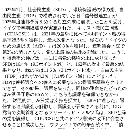
2025年2月、社会民主党（SPD）、環境保護派の緑の党、自
由民主党（FDP）で構成されていた旧「信号機連立」が、
2025年度連邦予算をめぐる対立の末に崩壊したことを受け、
ドイツで早期総選挙が実施された。 キリスト教民主同盟
（CDU-CSU）は、2021年の選挙に比べて4.4ポイント増の得
票率28.5％を獲得し、最大政党となった。 極右の「ドイツの
ための選択肢（AfD）」は20.8％を獲得し、連邦議会下院で
第2位の勢力となり、党史上最高の結果を記録した。 こうし
た得票率の伸びは、主に旧与党の犠牲の上に成り立った。
SPDは16.4％（9.3ポイント減）と、162年の歴史で最悪の結
果となり、緑の党は11.6％（3.1ポイント減）、 自由民主党
（FDP）はわずか4.3％（7.1ポイント減）にとどまった。
FDPは連邦議会への参入に必要な5％の得票率基準をクリア
できず、その結果、議席を失った。同様の運命をたどったの
は左派保守系のBSWで、こちらも議席を確保できなかっ
た。 対照的に、左翼党は支持を拡大し、8.8％に達した。退
任する連邦議会が解散し、新議会が召集される前に、CDU
党首で次期首相となるフリードリヒ・メルツ氏は、SPDと緑
の党を説得し、CDU/CSUと共にドイツ憲法の改正に合意さ
せることに成功した。 ウクライナでの戦争が続く中、「債