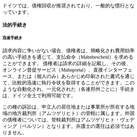
ドイツでは、債権回収が推奨されており、一般的な慣行とな
っています。
法的手続き
迅速手続き
請求内容に争いがない場合、債権者は、簡略化され費用効率
の高い手続きを通じて、支払命令（Mahnbescheid）を求める
ことができます。 債権者は請求の詳細を記載し、その後、
オンライン督促サービス（Mahnportal）、直接インターフェ
ース、または（個人のみ）あらかじめ印刷された書式を通じ
て、比較的迅速に執行令状を取得することができます。この
ような自動化され、一元化された（各連邦州ごとに）手続き
は、ドイツ全土で利用可能です。
この種の訴訟は、申立人の居住地または事業所が所在する地
域の地方裁判所（アムツゲリヒト）の管轄に属します。外国
の債権者については、管轄裁判所はアムツゲリヒト・ヴェデ
ィング（ベルリン）となります。弁護士の選任は必須ではあ
りません。