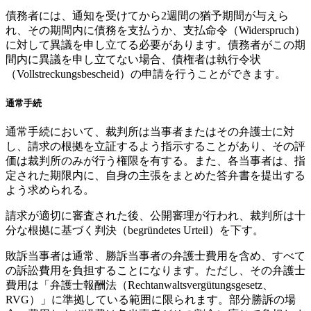
債務者には、通知を受けてから2週間の猶予期間が与えら
れ、その期間内に債務を支払うか、支払命令（Widerspruch）
に対して異議を申し立てる必要があります。債務者がこの期
間内に異議を申し立てない場合、債権者は執行令状
（Vollstreckungsbescheid）の申請を行うことができます。
通常手続
通常手続において、裁判所は当事者またはその弁護士に対
し、請求の根拠を立証するよう指示することがあり、その評
価は裁判所のみが行う権限を有する。また、各当事者は、指
定された期限内に、自身の主張をまとめた答弁書を提出する
よう求められる。
請求が適切に審査された後、公開審理が行われ、裁判所は十
分な根拠に基づく判決（begründetes Urteil）を下す。
敗訴当事者は通常、勝訴当事者の弁護士費用を含め、すべて
の訴訟費用を負担することになります。ただし、その弁護士
費用は「弁護士報酬法（Rechtanwaltsvergütungsgesetz、
RVG）」に準拠している範囲に限られます。部分勝訴の場