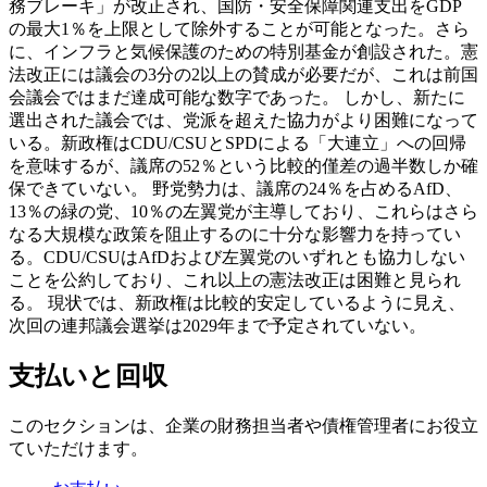
務ブレーキ」が改正され、国防・安全保障関連支出をGDP
の最大1％を上限として除外することが可能となった。さら
に、インフラと気候保護のための特別基金が創設された。憲
法改正には議会の3分の2以上の賛成が必要だが、これは前国
会議会ではまだ達成可能な数字であった。 しかし、新たに
選出された議会では、党派を超えた協力がより困難になって
いる。新政権はCDU/CSUとSPDによる「大連立」への回帰
を意味するが、議席の52％という比較的僅差の過半数しか確
保できていない。 野党勢力は、議席の24％を占めるAfD、
13％の緑の党、10％の左翼党が主導しており、これらはさら
なる大規模な政策を阻止するのに十分な影響力を持ってい
る。CDU/CSUはAfDおよび左翼党のいずれとも協力しない
ことを公約しており、これ以上の憲法改正は困難と見られ
る。 現状では、新政権は比較的安定しているように見え、
次回の連邦議会選挙は2029年まで予定されていない。
支払いと回収
このセクションは、企業の財務担当者や債権管理者にお役立
ていただけます。