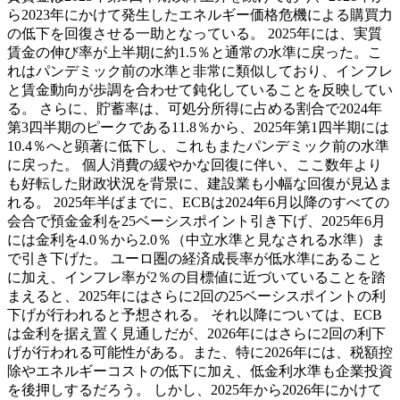
ら2023年にかけて発生したエネルギー価格危機による購買力
の低下を回復させる一助となっている。 2025年には、実質
賃金の伸び率が上半期に約1.5％と通常の水準に戻った。こ
れはパンデミック前の水準と非常に類似しており、インフレ
と賃金動向が歩調を合わせて鈍化していることを反映してい
る。 さらに、貯蓄率は、可処分所得に占める割合で2024年
第3四半期のピークである11.8％から、2025年第1四半期には
10.4％へと顕著に低下し、これもまたパンデミック前の水準
に戻った。 個人消費の緩やかな回復に伴い、ここ数年より
も好転した財政状況を背景に、建設業も小幅な回復が見込ま
れる。 2025年半ばまでに、ECBは2024年6月以降のすべての
会合で預金金利を25ベーシスポイント引き下げ、2025年6月
には金利を4.0％から2.0％（中立水準と見なされる水準）ま
で引き下げた。 ユーロ圏の経済成長率が低水準にあること
に加え、インフレ率が2％の目標値に近づいていることを踏
まえると、2025年にはさらに2回の25ベーシスポイントの利
下げが行われると予想される。 それ以降については、ECB
は金利を据え置く見通しだが、2026年にはさらに2回の利下
げが行われる可能性がある。また、特に2026年には、税額控
除やエネルギーコストの低下に加え、低金利水準も企業投資
を後押しするだろう。 しかし、2025年から2026年にかけて