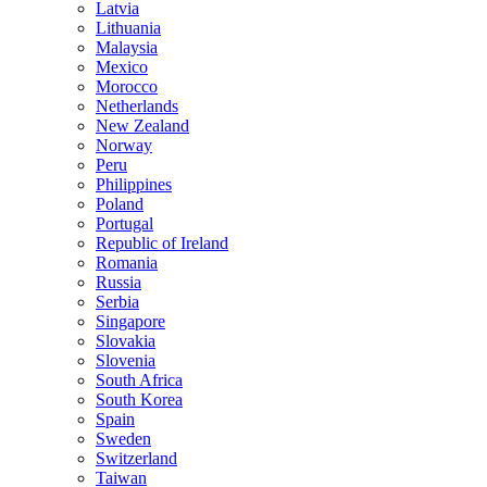
Latvia
Lithuania
Malaysia
Mexico
Morocco
Netherlands
New Zealand
Norway
Peru
Philippines
Poland
Portugal
Republic of Ireland
Romania
Russia
Serbia
Singapore
Slovakia
Slovenia
South Africa
South Korea
Spain
Sweden
Switzerland
Taiwan