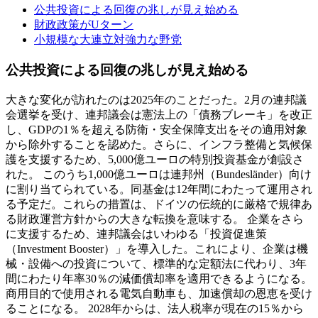
公共投資による回復の兆しが見え始める
財政政策がUターン
小規模な大連立対強力な野党
公共投資による回復の兆しが見え始める
大きな変化が訪れたのは2025年のことだった。2月の連邦議
会選挙を受け、連邦議会は憲法上の「債務ブレーキ」を改正
し、GDPの1％を超える防衛・安全保障支出をその適用対象
から除外することを認めた。さらに、インフラ整備と気候保
護を支援するため、5,000億ユーロの特別投資基金が創設さ
れた。 このうち1,000億ユーロは連邦州（Bundesländer）向け
に割り当てられている。同基金は12年間にわたって運用され
る予定だ。これらの措置は、ドイツの伝統的に厳格で規律あ
る財政運営方針からの大きな転換を意味する。 企業をさら
に支援するため、連邦議会はいわゆる「投資促進策
（Investment Booster）」を導入した。これにより、企業は機
械・設備への投資について、標準的な定額法に代わり、3年
間にわたり年率30％の減価償却率を適用できるようになる。
商用目的で使用される電気自動車も、加速償却の恩恵を受け
ることになる。 2028年からは、法人税率が現在の15％から