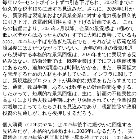
毎年1パーセントポイントずつ引き下げられ、2032年までに
恒久的な税率10％に達する見込みだ。さらに、2026年1月か
ら、新政権は製造業および農業企業に対する電力税を恒久的
に引き下げ、送電網利用料も引き下げる計画である。 これ
らの措置により、2025年2月以降、企業の景況感は（極めて
低い水準からはあったものの）すでに大幅に改善しているも
のの、2025年が半ばを過ぎた現在でも、それがより広範な経
済回復にはまだつながっていない。 近年の軽度の景気後退
から脱却する本格的な景気回復は、2026年までに実現する見
込みはない。防衛分野では、既存企業はすでにフル稼働状態
にあるため、追加の調達には時間がかかる。また、事業拡大
を管理するための人材も不足している。 インフラに関して
は、新規建設プロジェクトが具体的な効果をもたらすまでに
は、通常、数四半期、あるいは数年もの計画期間を要する。
したがって、短期的な景気回復は、主に、計画の不確実性の
高まりにより過去数四半期にわたり保留されていた企業投資
の増加によってもたらされる見込みであり、税額控除や政府
投資の見通しがこれを後押しするだろう。
個人消費（GDPの52％）は2025年後半に緩やかに回復する
見込みだが、本格的な回復は主に2026年になるだろう。 実
質賃金は2023年第3四半期以降上昇を続けており、2021年か