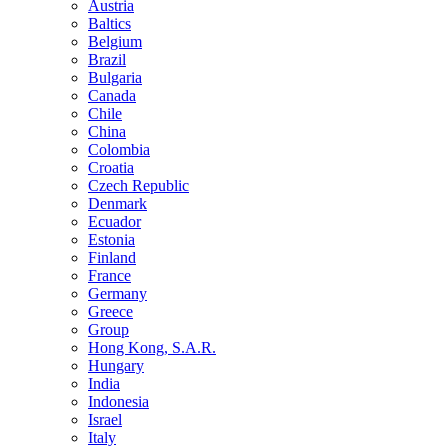
Austria
Baltics
Belgium
Brazil
Bulgaria
Canada
Chile
China
Colombia
Croatia
Czech Republic
Denmark
Ecuador
Estonia
Finland
France
Germany
Greece
Group
Hong Kong, S.A.R.
Hungary
India
Indonesia
Israel
Italy