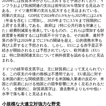
2026年には投資水準がさらに上昇すると予測されており、イ
ンフラおよび気候関連の支出は前年比56％増加する見込みで
ある。 ドイツ連邦軍の支出も拡大すると見込まれている。
同軍の支出は、GDP比で2024年の1.9％から2025年には2.4％
（年金を含む）に増加し、2029年までに3.5％まで段階的に
上昇する見通しである。 政府は（特に公共行政を対象とし
た）経費削減策を発表しているものの、これらは増加する財
政需要を相殺するには到底不十分である。その結果、連邦予
算の赤字は2026年までに3％の閾値を超え、公的債務水準も
再び上昇すると予想される。 しかし、EUによる赤字是正手
続きが開始されるとは予想されていない。欧州連合（EU）
は、特に防衛関連支出について例外措置を認めるものと見込
まれる。
ドイツの経常収支黒字は、主に財貿易によって支えられてい
る。この収支の今後の推移は不透明であり、EU産品に対す
る米国の新たな関税措置に対する米国輸入業者の反応や、米
国との貿易における他国との競争影響に大きく左右されるだ
ろう。 全般的に、財貿易黒字は、過去数年よりもやや低い
水準で落ち着くと見込まれる。
小規模な大連立対強力な野党