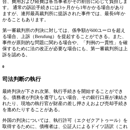
合、費用および経費は各当事者がその割合に応じて負担しま
す。 通常の訴訟手続きには3ヶ月から1年かかる場合があり
ますが、連邦最高裁判所に提訴された事件では、最長6年か
かることもあります。
第一審裁判所の判決に対しては、係争額が600ユーロを超え
る場合、上訴（Berufung）を提起することができる。また、
事件が原則的な問題に関わる場合や、「判例の一貫性」を確
保するために法の改正が必要な場合にも、第一審裁判所は上
訴を認める。
0
司法判断の執行
最終判決が下され次第、執行手続きを開始することができ
る。債務者が判決を遵守しない場合、その銀行口座が凍結さ
れたり、現地の執行官が財産の差し押さえおよび売却手続き
を進めたりすることがある。
外国の判決については、執行許可（エクゼクアトゥール）を
取得するために、債権者は、公証人によるドイツ語訳（これ