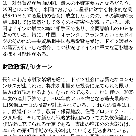
は、対外貿易が当面の間、最大の不確定要素となるだろう。
米国とEUの間で、米国におけるEU産品に対する将来的な関
税を15％とする最初の合意は成立したものの、その詳細や実
施に関しては依然として多くの不確実性が残っている。 米
国はドイツの最大の輸出相手国であり、全商品輸出の10％を
占めている。特に、中国、オランダ、フランスといったドイ
ツのその他の主要貿易相手国も悪影響を受け、ドイツ製品へ
の需要が低下した場合、この状況はドイツに重大な悪影響を
及ぼす可能性がある。
財政政策がUターン
長年にわたる財政緊縮を経て、ドイツ社会には新たなコンセ
ンサスが生まれた。将来を見据えた投資に充てられる限り、
借入は容認されるようになったのである。これに伴い、2025
年度の連邦予算では、2024年度比55％増となる過去最高の
1,150億ユーロの投資が計上されている。 これらの資金は主
に、鉄道インフラ、教育・保育施設、住宅プロジェクト、デ
ジタル化、そして新たな戦略的枠組みの下での気候保護およ
び防衛に充てられる予定である。支出の増加分の大部分は、
2025年の第4四半期から具体化していくと見込まれている。