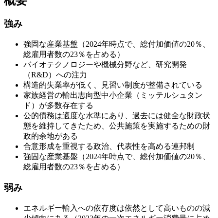
概要
強み
強固な産業基盤（2024年時点で、総付加価値の20％、
総雇用者数の23％を占める）
バイオテクノロジーや機械分野など、研究開発
（R&D）への注力
構造的失業率が低く、見習い制度が整備されている
家族経営の輸出志向型中小企業（ミッテルシュタン
ド）が多数存在する
公的債務は適度な水準にあり、過去には健全な財政状
態を維持してきたため、公共施策を実施するための財
政的余地がある
合意形成を重視する政治、代表性を高める連邦制
強固な産業基盤（2024年時点で、総付加価値の20％、
総雇用者数の23％を占める）
弱み
エネルギー輸入への依存度は依然として高いものの減