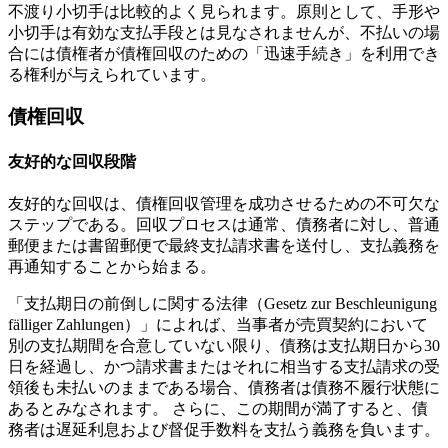
不渡り小切手は比較的よく見られます。原則として、手形や
小切手は有効な支払手段とは見なされませんが、不払いの場
合には債権者が債権回収のための「迅速手続き」を利用でき
る権利が与えられています。
債権回収
友好的な回収段階
友好的な回収は、債権回収管理を成功させるための不可欠な
ステップである。回収プロセスは通常、債務者に対し、普通
郵便または書留郵便で最終支払請求書を送付し、支払義務を
再通知することから始まる。
「支払期日の前倒しに関する法律（Gesetz zur Beschleunigung
fälliger Zahlungen）」によれば、当事者が売買契約において
別の支払期間を合意していない限り、債務は支払期日から30
日を経過し、かつ請求書またはそれに相当する支払請求の受
領後も未払いのままである場合、債務者は債務不履行状態に
あるとみなされます。 さらに、この期間が満了すると、債
務者は遅延利息および督促手数料を支払う義務を負います。