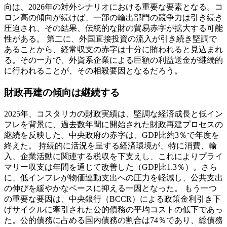
向は、2026年の対外シナリオにおける重要な要素となる。コ
ロン高の傾向が続けば、一部の輸出部門の競争力は引き続き
圧迫され、その結果、伝統的な財の貿易赤字が拡大する可能
性がある。 第二に、外国直接投資の流入が引き続き堅調で
あることから、経常収支の赤字は十分に賄われると見込まれ
る。その一方で、外資系企業による巨額の利益送金が継続的
に行われることが、その相殺要因となるだろう。
財政再建の傾向は継続する
2025年、コスタリカの財政実績は、堅調な経済成長と低イン
フレを背景に、過去数年間に開始された財政再建プロセスの
継続を反映した。中央政府の赤字は、GDP比約3％で年度を
終えた。 持続的に活況を呈する経済環境が、特に消費、輸
入、企業活動に関連する税収を下支えし、これによりプライ
マリー収支は年間を通じて改善した（GDP比1.3％）。さら
に、低インフレが物価連動支出への圧力を軽減し、公共支出
の伸びを緩やかなペースに抑える一因となった。 もう一つ
の重要な要因は、中央銀行（BCCR）による政策金利引き下
げサイクルに牽引された公的債務の平均コストの低下であっ
た。公的債務に占める国内債務の割合は74％であり、総債務