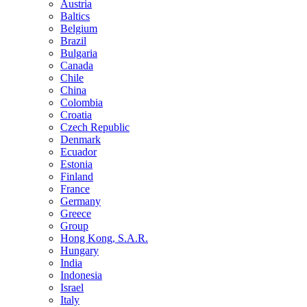
Austria
Baltics
Belgium
Brazil
Bulgaria
Canada
Chile
China
Colombia
Croatia
Czech Republic
Denmark
Ecuador
Estonia
Finland
France
Germany
Greece
Group
Hong Kong, S.A.R.
Hungary
India
Indonesia
Israel
Italy