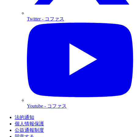
Twitter
- コファス
Youtube
- コファス
法的通知
個人情報保護
公益通報制度
同意する