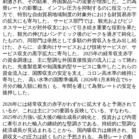
刺激され、その結果、外国製品への需要が増加した。この為
替レートの影響は、インフレ圧力を抑制するのに役立った一
方で、特別な自由貿易地域制度の対象外における財貿易赤字
の拡大にも寄与した。 サービス部門では、観光およびビジ
ネスサービスが対外収支において引き続き重要な役割を果た
した。観光の伸びはパンデミック後のピークを過ぎて鈍化し
たものの、同部門は依然として多額の外貨収入を生み出し続
けた。さらに、企業向けサービスおよび技術サービスが、サ
ービス収支の黒字拡大に寄与した。 2025年の経常収支赤字
の資金調達は、主に堅調な外国直接投資の流入によって賄わ
れた。先進製造業や知識集約型サービスに集中したこれらの
資金流入は、国際収支の安定を支え、コロン高水準の維持に
寄与した。 高い水準の国際準備高（2026年1月末時点で6ヶ
月分の輸入額に相当）も、年間を通じて為替レートの安定を
後押しした。
2026年には経常収支の赤字がわずかに拡大すると予測されて
いるが、これは主に2つの要因を反映している。すなわち、
2025年の力強い拡大後の輸出成長の鈍化と、投資および内需
に牽引された輸入の継続的な堅調さである。持続的に堅調な
経済成長が見込まれることから、国内吸収力は維持され、貿
易収支への圧力は続くものと予想される。 為替レートの動