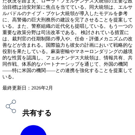
た状況を踏まえ、ローラ・フェルナンデス大統領の主要な政
治目標は治安対策に焦点を当てている。同大統領は、エルサ
ルバドルのナイブ・ブケレ大統領が導入したモデルを参考
に、高警備の巨大刑務所の建設を完了させることを提案して
いる。また、警察組織の近代化も提唱している。もう一つの
重要な政策分野は司法改革である。 検討されている措置に
は、裁判官の任期制限の導入や、任命・評価メカニズムの改
善などが含まれる。国際協力も彼女の計画において戦略的な
役割を果たしている。麻薬密輸やマネーロンダリングの越境
的な性質を認識し、フェルナンデス大統領は、情報共有、共
同作戦、体系的なパートナーシップを通じて、外国の機関
――特に米国の機関――との連携を強化することを提案して
いる。
最終更新日：2026年2月
共有する