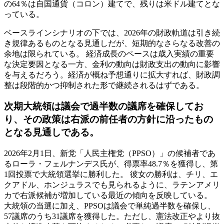
の64％は自国通貨（コロン）建てで、残りは米ドル建てとな
っている。
ベースラインシナリオの下では、2026年の財政軌道は引き続
き規律あるものとなる見通しだが、短期的なさらなる改善の
余地は限られている。 経済成長のペースは歳入実績の重要
な決定要因となる一方、金利の動向は財政支出の動向に影響
を与えるだろう。経済が概ね予想通りに拡大すれば、財政調
整は段階的かつ抑制された形で継続されるはずである。
次期大統領は議会で過半数の議席を確保してお
り、その政策は右派の前任者の方針に沿ったもの
となる見通しである。
2026年2月1日、新党「人民主権党（PPSO）」の候補者であ
るローラ・フェルナンデス氏が、得票率48.7％を獲得し、第
1回投票で大統領選挙に勝利した。 彼女の勝利は、チリ、エ
クアドル、ホンジュラスでも見られるように、ラテンアメリ
カで右派候補が増加している最近の傾向を反映している。
大統領の当選に加え、PPSOは議会で単純過半数を確保し、
57議席のうち31議席を獲得した。ただし、憲法改正やより抜