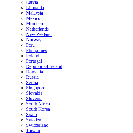
Latvia
Lithuania
Malaysia
Mexico
Morocco
Netherlands
New Zealand
Norway
Peru
Philippines
Poland
Portugal
Republic of Ireland
Romania
Russia
Serbia
Singapore
Slovakia
Slovenia
South Africa
South Korea
Spain
Sweden
Switzerland
Taiwan