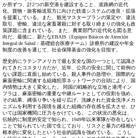
か所ずつ、計2つの新空港を建設すること、道路網の近代
化、貨物・旅客輸送双方に向けた鉄道システムの改良・拡張
を提案している。また、観光マスタープランの策定や、違法
取引、密輸、違法な家畜屠殺に対する取り締まりの強化も政
策課題に含まれている。 また、農業部門の近代化も図る意
向だ。最後に、新たなEBAIS（Equipos Básicos de Atención
Integral de Salud：基礎総合医療チーム）診療所の建設や年金
制度の改善を通じて、社会保障基金の強化を目指す。
歴史的にラテンアメリカで最も安全な国の一つとして認識さ
れてきたコスタリカだが、近年、公共の安全に関して前例の
ない課題に直面し始めている。殺人事件の急増や、国際的な
麻薬密輸に関連する組織犯罪ネットワークの台頭により、国
内情勢は大きく変化した。 同国の戦略的な立地と港湾イン
フラは、麻薬密輸の重要な中継ルートとしての役割を強め、
その結果、縄張り争いを繰り広げ、洗練された資金洗浄メカ
ニズムを利用する国境を越えた組織の存在感を拡大させ、ひ
いては国家機関に圧力をかけている。 この状況の悪化は、
伝統的に制度的安定で知られ、1949年以来軍隊が存在しない
ことで知られていた国で生じており、リスクと暴力の様相が
根本的に変化したという社会的認識を強めている。 こうし