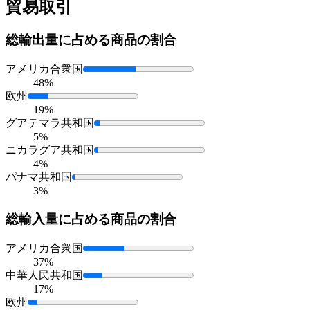
貿易取引
総輸出量に占める
商品の割合
アメリカ合衆国
48%
欧州
19%
グアテマラ共和国
5%
ニカラグア共和国
4%
パナマ共和国
3%
総輸入量に占める
商品の割合
アメリカ合衆国
37%
中華人民共和国
17%
欧州