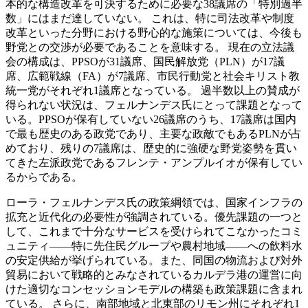
本的な構造改革を可決するために必要な38議席の「特別過半
数」にはまだ達していない。 これは、特に司法改革や制度
改革といった分野における野心的な施策については、今後も
野党との交渉が必要であることを意味する。 現在の立法議
会の構成は、PPSOが31議席、国民解放党（PLN）が17議
席、広範戦線（FA）が7議席、市民行動党と社会キリスト教
統一党がそれぞれ1議席となっている。 過半数以上の賛成が
得られない状況は、フェルナンデス氏にとって課題となって
いる。PPSOが保有していない26議席のうち、17議席は国内
で最も歴史のある政党であり、主要な政敵でもあるPLNが占
めており、残りの7議席は、歴史的に強硬な野党姿勢を貫い
てきた左派政党であるフレンテ・アンプルイオが保有してい
るからである。
ローラ・フェルナンデス氏の政策綱領では、国家インフラの
拡充と近代化の必要性が強調されている。優先課題の一つと
して、これまで十分なサービスを受けられてこなかったコミ
ュニティ――特に先住民グループや農村地域――への飲料水
の安定供給が挙げられている。また、同国の物流および対外
貿易において戦略的とみなされているカルデラ港の運営に向
けた適切なコンセッションモデルの構築も政策課題に含まれ
ている。 さらに、南部地域と北東部のリモン州にそれぞれ1