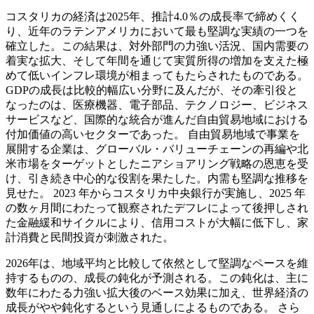
コスタリカの経済は2025年、推計4.0％の成長率で締めくく
り、近年のラテンアメリカにおいて最も堅調な実績の一つを
確立した。この結果は、対外部門の力強い活況、国内需要の
着実な拡大、そして年間を通じて実質所得の増加を支えた極
めて低いインフレ環境が相まってもたらされたものである。
GDPの成長は比較的幅広い分野に及んだが、その牽引役と
なったのは、医療機器、電子部品、テクノロジー、ビジネス
サービスなど、国際的な統合が進んだ自由貿易地域における
付加価値の高いセクターであった。 自由貿易地域で事業を
展開する企業は、グローバル・バリューチェーンの再編や北
米市場をターゲットとしたニアショアリング戦略の恩恵を受
け、引き続き中心的な役割を果たした。内需も堅調な推移を
見せた。 2023 年からコスタリカ中央銀行が実施し、2025 年
の数ヶ月間にわたって観察されたデフレによって後押しされ
た金融緩和サイクルにより、信用コストが大幅に低下し、家
計消費と民間投資が刺激された。
2026年は、地域平均と比較して依然として堅調なペースを維
持するものの、成長の鈍化が予測される。この鈍化は、主に
数年にわたる力強い拡大後のベース効果に加え、世界経済の
成長がやや鈍化するという見通しによるものである。 さら