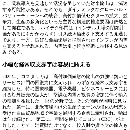
に、関税導入を見越して活況を呈していた対米輸出は、減速
する可能性がある。それでも、ダイナミックなグローバル・
バリューチェーンへの統合、高付加価値セクターの拡大、競
争力、生産の多角化といった主要な構造的推進要因は依然と
して健在である。 ハイテク部門は（インテル工場の閉鎖計
画があるにもかかわらず）引き続き輸出を下支えする見通し
であり、一方、良好な金融環境と抑制されたインフレが内需
を支えると予想される。内需は引き続き堅調に推移する見込
みである。
小幅な経常収支赤字は容易に賄える
2025年、コスタリカは、高付加価値財の輸出の力強い勢いと
サービス部門の回復力に支えられ、わずかな経常収支赤字を
維持した。特に医療機器、電子機器、ビジネスサービスにお
ける対外販売の拡大が、堅調な内需と投資の増加に伴う輸入
の増加を相殺した。 財の分野では、2つの傾向が同時に見ら
れた。第一に、北米市場向けの生産チェーンの強化の恩恵を
受けた自由貿易地域で事業を展開する企業に牽引され、輸出
は伸び続けた。 第二に、年間を通じてコロン（CRC）が上
昇したことで、消費財だけでなく、投入財や資本財の輸入も