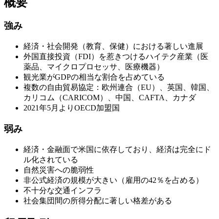
概要
強み
経済・社会開発（教育、保健）における著しい進展
外国直接投資（FDI）を惹きつけるハイテク産業（医
薬品、マイクロプロセッサ、医療機器）
観光業がGDPの相当な割合を占めている
複数の自由貿易協定：欧州連合（EU）、英国、韓国、
カリコム（CARICOM）、中国、CAFTA、カナダ
2021年5月よりOECD加盟国
弱み
経済・金融面で米国に依存しており、経済は完全にド
ル化されている
自然災害への脆弱性
非公式経済の規模が大きい（雇用の42％を占める）
不十分な交通インフラ
社会集団間の所得分配に著しい格差がある