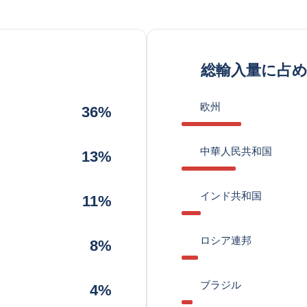
総輸入量に占
欧州
36%
中華人民共和国
13%
インド共和国
11%
ロシア連邦
8%
ブラジル
4%