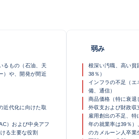
弱み
いるもの（石油、天
根深い汚職、高い貧困
ー）や、開発が間近
38％）
インフラの不足（エ
備、通信）
商品価格（特に衰退
の近代化に向けた取
外収支および財政収
雇用創出の不足、特に
AC）および中央アフ
年の就業率は39％）、
おける主要な役割
のカメルーン人卒業