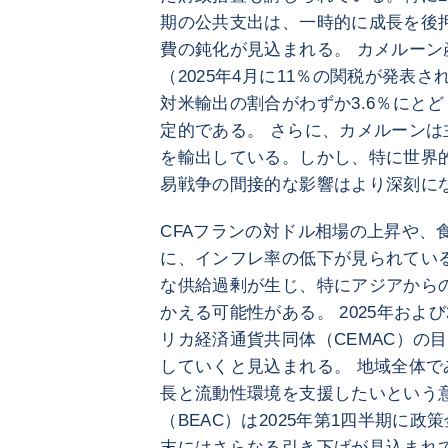
期の公共支出は、一時的に成長を後
費の鈍化が見込まれる。 カメルー
（2025年4月に11％の関税が発表さ
対米輸出の割合がわずか3.6％にと
定的である。 さらに、カメルーン
を輸出している。しかし、特に世界
易戦争の間接的な影響はより深刻に
CFAフランの対ドル相場の上昇や、
に、インフレ率の低下が見られてい
な供給過剰が生じ、特にアジアから
かえる可能性がある。 2025年およ
リカ経済通貨共同体（CEMAC）の
していくと見込まれる。 地域全体
長と流動性環境を支援したいという
（BEAC）は2025年第1四半期に政策
末にはさらなる引き下げが見込まれ