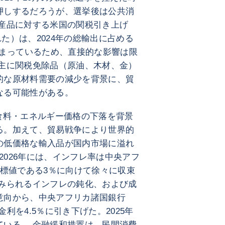
押しするだろうが、選挙後は公共消
ン産品に対する米国の関税引き上げ
れた）は、2024年の総輸出に占める
どまっているため、直接的な影響は限
は主に関税免除品（原油、木材、金）
的な原材料需要の減少を背景に、貿
なる可能性がある。
食料・エネルギー価格の下落を背景
る。加えて、貿易戦争により世界的
の低価格な輸入品が国内市場に溢れ
び2026年には、インフレ率は中央アフ
目標値である3％に向けて徐々に収束
でみられるインフレの鈍化、および成
意向から、中央アフリカ諸国銀行
金利を4.5％に引き下げた。2025年
ている。 金融緩和措置は、民間消費