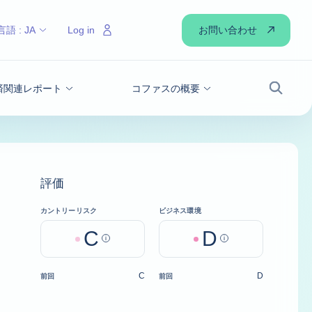
お問い合わせ
言語 :
JA
Log in
経済関連レポート
コファスの概要
検索
評価
カントリーリスク
ビジネス環境
C
D
Help
Help
C
D
前回
前回