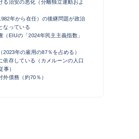
ける治安の悪化（分離独立運動およ
1982年から在任）の後継問題が政治
となっている
（EIUの「2024年民主主義指数」
2023年の雇用の87％を占める）
に依存している（カメルーンの人口
従事）
対外債務（約70％）