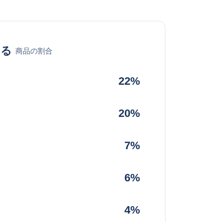
める
商品の割合
22%
20%
7%
6%
4%