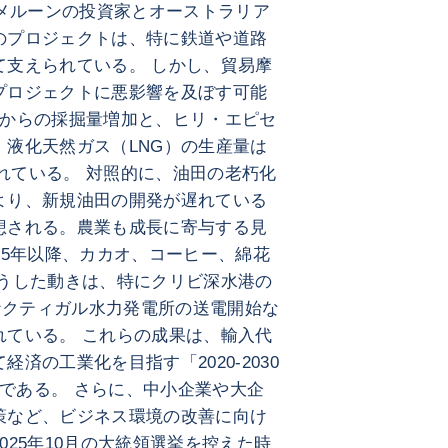
カメルーンの投資家とオーストラリア
のプロジェクトは、特に鉄道や道路
て支えられている。 しかし、貿易摩
プロジェクトに悪影響を及ぼす可能
ムからの採掘量増加と、ヒリ・エピセ
液化天然ガス（LNG）の生産量は
まれている。 対照的に、油田の老朽化
より、新規油田の開発が遅れている
想される。農業も成長に寄与する見
25年以降、カカオ、コーヒー、綿花
こうした動きは、特にクリビ深水港の
のナクティガル水力発電所の送電開始な
れている。 これらの成果は、輸入代
済の工業化を目指す「2020-2030
環である。 さらに、中小企業や大企
策など、ビジネス環境の改善に向け
25年10月の大統領選挙を控えた時