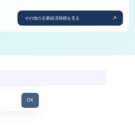
その他の主要経済指標を見る
国を検索
OK