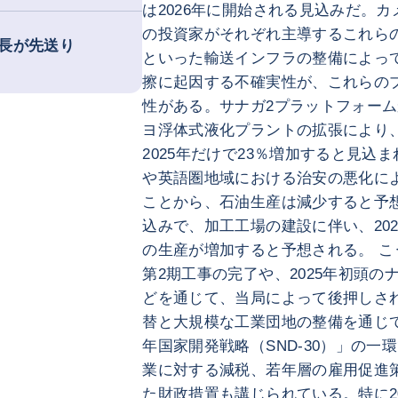
は2026年に開始される見込みだ。
の投資家がそれぞれ主導するこれら
長が先送り
といった輸送インフラの整備によっ
擦に起因する不確実性が、これらの
性がある。サナガ2プラットフォー
ヨ浮体式液化プラントの拡張により、
2025年だけで23％増加すると見込
や英語圏地域における治安の悪化に
ことから、石油生産は減少すると予
込みで、加工工場の建設に伴い、20
の生産が増加すると予想される。 
第2期工事の完了や、2025年初頭
どを通じて、当局によって後押しさ
替と大規模な工業団地の整備を通じて経
年国家開発戦略（SND-30）」の一
業に対する減税、若年層の雇用促進
た財政措置も講じられている。特に20