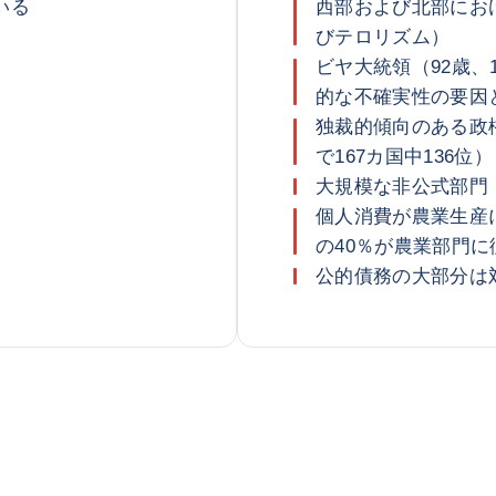
いる
西部および北部にお
びテロリズム）
ビヤ大統領（92歳、
的な不確実性の要因
独裁的傾向のある政権
で167カ国中136位）
大規模な非公式部門（
個人消費が農業生産
の40％が農業部門に
公的債務の大部分は