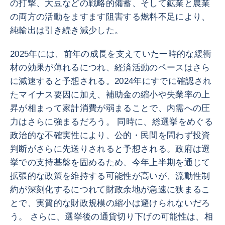
の打撃、大豆などの戦略的備蓄、そして鉱業と農業
の両方の活動をますます阻害する燃料不足により、
純輸出は引き続き減少した。
2025年には、前年の成長を支えていた一時的な緩衝
材の効果が薄れるにつれ、経済活動のペースはさら
に減速すると予想される。2024年にすでに確認され
たマイナス要因に加え、補助金の縮小や失業率の上
昇が相まって家計消費が弱まることで、内需への圧
力はさらに強まるだろう。 同時に、総選挙をめぐる
政治的な不確実性により、公的・民間を問わず投資
判断がさらに先送りされると予想される。政府は選
挙での支持基盤を固めるため、今年上半期を通じて
拡張的な政策を維持する可能性が高いが、流動性制
約が深刻化するにつれて財政余地が急速に狭まるこ
とで、実質的な財政規模の縮小は避けられないだろ
う。 さらに、選挙後の通貨切り下げの可能性は、相