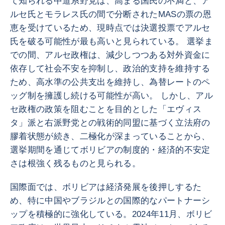
て知られる中道系野党は、高まる国民の不満と、ア
ルセ氏とモラレス氏の間で分断されたMASの票の恩
恵を受けているため、現時点では決選投票でアルセ
氏を破る可能性が最も高いと見られている。 選挙ま
での間、アルセ政権は、減少しつつある対外資金に
依存して社会不安を抑制し、政治的支持を維持する
ため、高水準の公共支出を維持し、為替レートのペ
ッグ制を擁護し続ける可能性が高い。 しかし、アル
セ政権の政策を阻むことを目的とした「エヴィス
タ」派と右派野党との戦術的同盟に基づく立法府の
膠着状態が続き、二極化が深まっていることから、
選挙期間を通じてボリビアの制度的・経済的不安定
さは根強く残るものと見られる。
国際面では、ボリビアは経済発展を後押しするた
め、特に中国やブラジルとの国際的なパートナーシ
ップを積極的に強化している。2024年11月、ボリビ