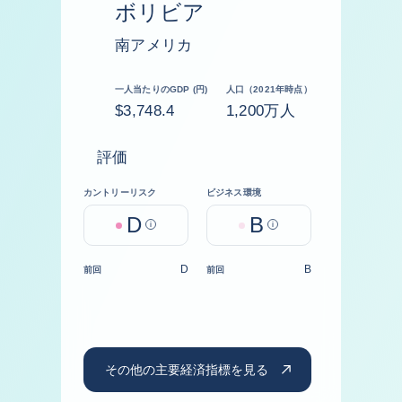
ボリビア
南アメリカ
一人当たりのGDP (円)
人口（2021年時点）
$3,748.4
1,200万人
評価
カントリーリスク
ビジネス環境
D
B
Help
Help
D
B
前回
前回
その他の主要経済指標を見る