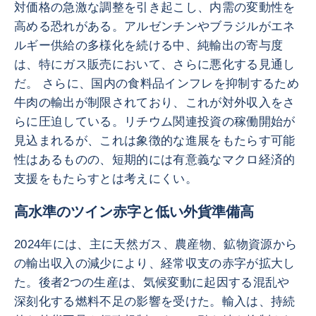
対価格の急激な調整を引き起こし、内需の変動性を
高める恐れがある。アルゼンチンやブラジルがエネ
ルギー供給の多様化を続ける中、純輸出の寄与度
は、特にガス販売において、さらに悪化する見通し
だ。 さらに、国内の食料品インフレを抑制するため
牛肉の輸出が制限されており、これが対外収入をさ
らに圧迫している。リチウム関連投資の稼働開始が
見込まれるが、これは象徴的な進展をもたらす可能
性はあるものの、短期的には有意義なマクロ経済的
支援をもたらすとは考えにくい。
高水準のツイン赤字と低い外貨準備高
2024年には、主に天然ガス、農産物、鉱物資源から
の輸出収入の減少により、経常収支の赤字が拡大し
た。後者2つの生産は、気候変動に起因する混乱や
深刻化する燃料不足の影響を受けた。輸入は、持続