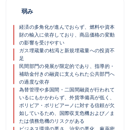
弱み
経済の多角化が進んでおらず、燃料や資本
財の輸入に依存しており、商品価格の変動
の影響を受けやすい
ガス埋蔵量の枯渇と新規埋蔵量への投資不
足
民間部門の発展が限定的であり、指導的・
補助金付きの融資に支えられた公共部門へ
の過度な依存
為替管理や多国間・二国間融資が行われて
いるにもかかわらず、外貨準備高が低く、
ボリビア・ボリビアーノに対する信頼が欠
如しているため、国際収支危機および／ま
たは債務危機のリスクがある
ビジネス環境の悪さ、治安の悪化、麻薬密