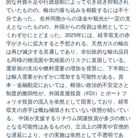
的な外貨不足や行政規制によって引き続き抑制され
ていたものの、輸出の落ち込みを相殺するには不十
分であった。 在外同胞からの送金や観光が一定の支
えとなったものの、外国からの投資は依然としてご
くわずかにとどまった。2025年には、経常収支の赤
字がさらに拡大すると予想される。天然ガスの輸出
は再び減少する見通しであり、非伝統的な輸出品目
も同様の物流面や気候面のリスクに直面している。
選挙前の支出や燃料需要の増加を背景に、下半期に
は輸入需要がわずかに増加する可能性がある。資
本・金融勘定においては、根強い政治的不安定さと
制度的脆弱性が、外国直接投資（FDI）とポートフ
ォリオ投資の流入を依然として阻害しており、経常
収支の赤字は概ね補填されていない状態が続いてい
る。 中国が支援するリチウム関連投資が多少の救い
となる可能性はあるものの、立法上の障害や官僚的
な遅延により、その実施は依然として不透明であ