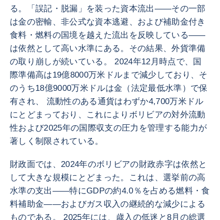
る。「誤記・脱漏」を装った資本流出――その一部
は金の密輸、非公式な資本逃避、および補助金付き
食料・燃料の国境を越えた流出を反映している――
は依然として高い水準にある。その結果、外貨準備
の取り崩しが続いている。 2024年12月時点で、国
際準備高は19億8000万米ドルまで減少しており、そ
のうち18億9000万米ドルは金（法定最低水準）で保
有され、 流動性のある通貨はわずか4,700万米ドル
にとどまっており、これによりボリビアの対外流動
性および2025年の国際収支の圧力を管理する能力が
著しく制限されている。
財政面では、2024年のボリビアの財政赤字は依然と
して大きな規模にとどまった。これは、選挙前の高
水準の支出――特にGDPの約4.0％を占める燃料・食
料補助金――およびガス収入の継続的な減少による
ものである。 2025年には、歳入の低迷と8月の総選