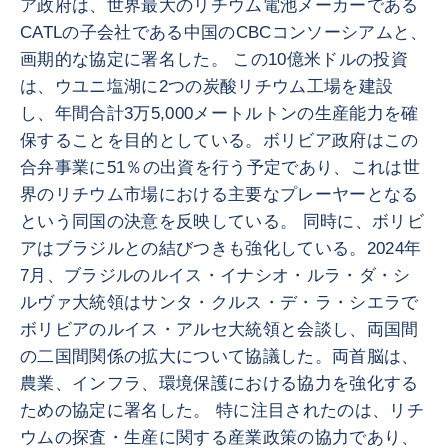
ア政府は、世界最大のリチウム電池メーカーである
CATLの子会社である中国のCBCコンソーシアムと、
画期的な協定に署名した。 この10億米ドルの投資
は、ウユニ塩湖に2つの炭酸リチウム工場を建設
し、年間合計3万5,000メートルトンの生産能力を確
保することを目的としている。ボリビア政府はこの
合弁事業に51％の出資を行う予定であり、これは世
界のリチウム市場における主要なプレーヤーとなる
という同国の決意を反映している。 同時に、ボリビ
アはブラジルとの結びつきも強化している。2024年
7月、ブラジルのルイス・イナシオ・ルラ・ダ・シ
ルヴァ大統領はサンタ・クルス・デ・ラ・シエラで
ボリビアのルイス・アルセ大統領と会談し、両国間
の二国間関係の拡大について協議した。両首脳は、
農業、インフラ、環境保護における協力を強化する
ための協定に署名した。 特に注目されたのは、リチ
ウムの探査・生産に関する産業政策の協力であり、