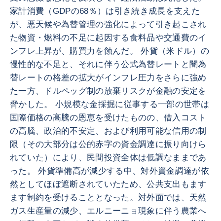
家計消費（GDPの68％）は引き続き成長を支えた
が、悪天候や為替管理の強化によって引き起こされ
た物資・燃料の不足に起因する食料品や交通費のイ
ンフレ上昇が、購買力を蝕んだ。 外貨（米ドル）の
慢性的な不足と、それに伴う公式為替レートと闇為
替レートの格差の拡大がインフレ圧力をさらに強め
た一方、ドルペッグ制の放棄リスクが金融の安定を
脅かした。 小規模な金採掘に従事する一部の世帯は
国際価格の高騰の恩恵を受けたものの、借入コスト
の高騰、政治的不安定、および利用可能な信用の制
限（その大部分は公的赤字の資金調達に振り向けら
れていた）により、民間投資全体は低調なままであ
った。 外貨準備高が減少する中、対外資金調達が依
然としてほぼ遮断されていたため、公共支出もます
ます制約を受けることとなった。対外面では、天然
ガス生産量の減少、エルニーニョ現象に伴う農業へ