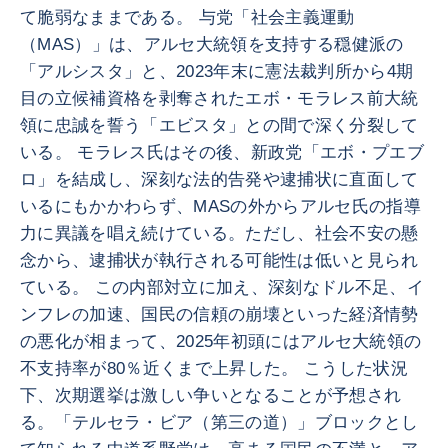
て脆弱なままである。 与党「社会主義運動
（MAS）」は、アルセ大統領を支持する穏健派の
「アルシスタ」と、2023年末に憲法裁判所から4期
目の立候補資格を剥奪されたエボ・モラレス前大統
領に忠誠を誓う「エビスタ」との間で深く分裂して
いる。 モラレス氏はその後、新政党「エボ・プエブ
ロ」を結成し、深刻な法的告発や逮捕状に直面して
いるにもかかわらず、MASの外からアルセ氏の指導
力に異議を唱え続けている。ただし、社会不安の懸
念から、逮捕状が執行される可能性は低いと見られ
ている。 この内部対立に加え、深刻なドル不足、イ
ンフレの加速、国民の信頼の崩壊といった経済情勢
の悪化が相まって、2025年初頭にはアルセ大統領の
不支持率が80％近くまで上昇した。 こうした状況
下、次期選挙は激しい争いとなることが予想され
る。「テルセラ・ビア（第三の道）」ブロックとし