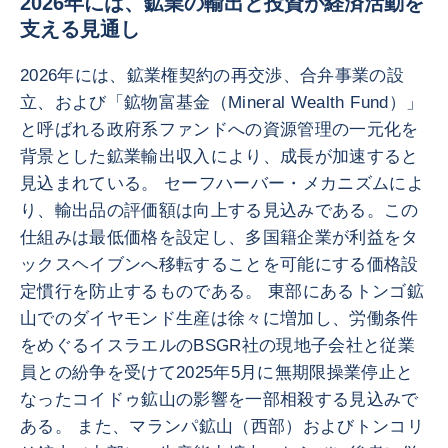
2026年には、鉱業の輸出と投資が経済活動を
支える見通し
2026年には、鉱業権契約の再交渉、合弁事業の設
立、および「鉱物富基金（Mineral Wealth Fund）」
と呼ばれる政府系ファンドへの資源管理の一元化を
背景とした鉱業輸出収入により、成長が加速すると
見込まれている。 セーフハーバー・メカニズムによ
り、輸出品の評価額は向上する見込みである。この
仕組みは最低価格を設定し、多国籍企業が利益をタ
ックスヘイブンへ移転することを可能にする価格設
定慣行を防止するものである。 東部にあるトンゴ鉱
山でのダイヤモンド生産は徐々に増加し、労働条件
をめぐるイスラエルのBSGR社の現地子会社と従業
員との紛争を受けて2025年5月に無期限操業停止と
なったコイドゥ鉱山の影響を一部相殺する見込みで
ある。 また、マランパ鉱山（西部）およびトンコリ