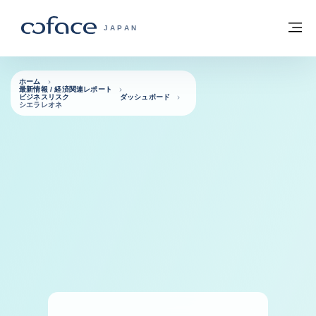
本文へ
ホームに戻る
メ
COFACE FOR TRADE - HOMEPAGE GRO
JAPAN
ホーム
最新情報 / 経済関連レポート
ビジネスリスク ダッシュボード
シエラレオネ