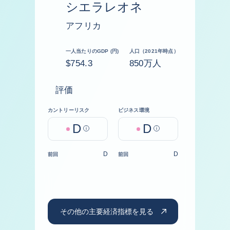
シエラレオネ
アフリカ
一人当たりのGDP (円)
人口（2021年時点）
$754.3
850万人
評価
カントリーリスク
ビジネス環境
D
D
Help
Help
D
D
前回
前回
その他の主要経済指標を見る