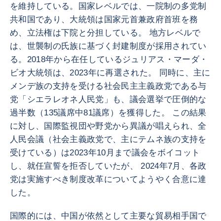
を維持している。国家レベルでは、一院制の多党制
共和国であり、大統領は国家元首兼政府首班を務
め、立法権は下院と分担している。 地方レベルで
は、世襲制の氏族に基づく封建制度が採用されてい
る。2018年から在任しているジュリアス・マーダ・
ビオ大統領は、2023年に再選された。 同時に、主に
メンデ族の支持を受ける社会民主主義政党である与
党「シエラレオネ人民党」も、議会選挙で圧倒的な
過半数（135議席中81議席）を獲得した。 この結果
に対し、国際監視団や野党から異議が唱えられ、全
人民会議（社会主義政党で、主にテムネ族の支持を
受けている）は2023年10月まで議会をボイコット
し、就任宣誓を拒否していたが、 2024年7月、各政
党は実施すべき制度改革についてようやく合意に達
した。
国際的には、中国が依然として主要な貿易相手国で