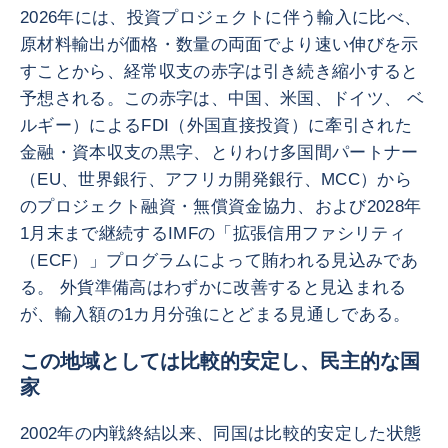
2026年には、投資プロジェクトに伴う輸入に比べ、
原材料輸出が価格・数量の両面でより速い伸びを示
すことから、経常収支の赤字は引き続き縮小すると
予想される。この赤字は、中国、米国、ドイツ、 ベ
ルギー）によるFDI（外国直接投資）に牽引された
金融・資本収支の黒字、とりわけ多国間パートナー
（EU、世界銀行、アフリカ開発銀行、MCC）から
のプロジェクト融資・無償資金協力、および2028年
1月末まで継続するIMFの「拡張信用ファシリティ
（ECF）」プログラムによって賄われる見込みであ
る。 外貨準備高はわずかに改善すると見込まれる
が、輸入額の1カ月分強にとどまる見通しである。
この地域としては比較的安定し、民主的な国
家
2002年の内戦終結以来、同国は比較的安定した状態