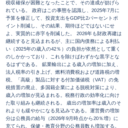
税収確保が困難となったことで、その達成が妨げら
れている。 政府はこの事態を認識し、2025年7月に
予算を修正して、投資支出をGDP比2パーセントポ
イント削減し、その結果、期待ほどではないにせ
よ、実質的に赤字を削減した。 2026年も財政再建は
継続すると見込まれるが、主に国内債務による利払
い（2025年の歳入の42％）の負担が依然として重く
のしかかっており、これを除けばわずかな黒字とな
るはずである。 鉱業輸出による歳入の増加に加え、
法人税率の引き上げ、燃料消費税および道路税の増
税、「高級」製品に対する付加価値税（VAT）の免
税措置の廃止、多国籍企業による脱税対策により、
歳入の増加が見込まれる。税務行政の効率化に向け
た取り組みも継続される。 歳出の増加率は歳入のそ
れよりも緩やかになる見込みである。運営費の増加
分は公務員の給与（2026年9月時点から20％増）に
充てられ、保健・教育分野の公務員数も増加する。