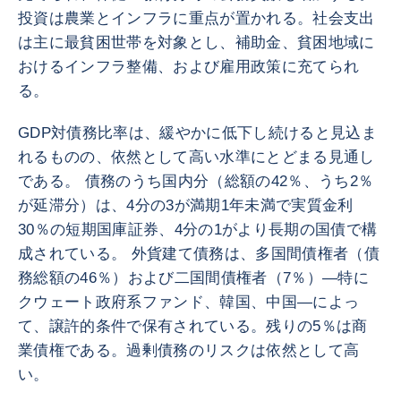
投資は農業とインフラに重点が置かれる。社会支出
は主に最貧困世帯を対象とし、補助金、貧困地域に
おけるインフラ整備、および雇用政策に充てられ
る。
GDP対債務比率は、緩やかに低下し続けると見込ま
れるものの、依然として高い水準にとどまる見通し
である。 債務のうち国内分（総額の42％、うち2％
が延滞分）は、4分の3が満期1年未満で実質金利
30％の短期国庫証券、4分の1がより長期の国債で構
成されている。 外貨建て債務は、多国間債権者（債
務総額の46％）および二国間債権者（7％）—特に
クウェート政府系ファンド、韓国、中国—によっ
て、譲許的条件で保有されている。残りの5％は商
業債権である。過剰債務のリスクは依然として高
い。