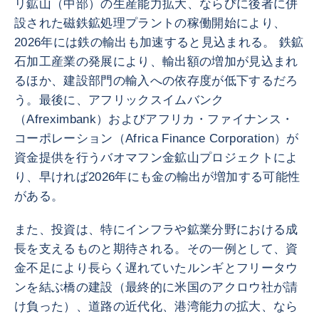
リ鉱山（中部）の生産能力拡大、ならびに後者に併
設された磁鉄鉱処理プラントの稼働開始により、
2026年には鉄の輸出も加速すると見込まれる。 鉄鉱
石加工産業の発展により、輸出額の増加が見込まれ
るほか、建設部門の輸入への依存度が低下するだろ
う。最後に、アフリックスイムバンク
（Afreximbank）およびアフリカ・ファイナンス・
コーポレーション（Africa Finance Corporation）が
資金提供を行うバオマフン金鉱山プロジェクトによ
り、早ければ2026年にも金の輸出が増加する可能性
がある。
また、投資は、特にインフラや鉱業分野における成
長を支えるものと期待される。その一例として、資
金不足により長らく遅れていたルンギとフリータウ
ンを結ぶ橋の建設（最終的に米国のアクロウ社が請
け負った）、道路の近代化、港湾能力の拡大、なら