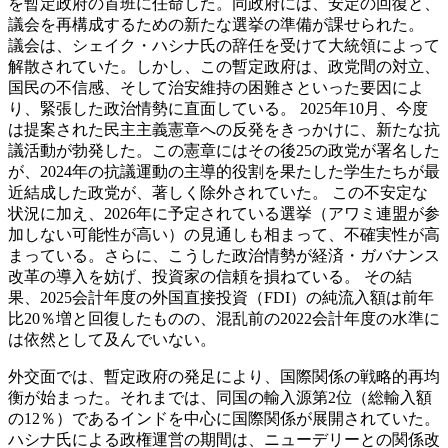
を暫定政府の首班に任命した。同政府には、安定の回復と、
議会を再構成するための新たな選挙の準備が課せられた。
議会は、シェイク・ハシナ氏の辞任を受けて大統領によって
解散されていた。しかし、この暫定政府は、政党間の対立、
国民の不信感、そして治安維持の困難さといった要因によ
り、緊張した政治情勢に直面している。 2025年10月、今度
は提案された民主主義憲章への反発をきっかけに、新たな抗
議活動が勃発した。この憲章にはその後25の政党が署名した
が、2024年の抗議運動の主導的役割を果たした学生たちが最
近結成した政党が、著しく除外されていた。 この不安定な
状況に加え、2026年に予定されている選挙（アワミ連盟が参
加しない可能性が高い）の見通しも相まって、不確実性が高
まっている。さらに、こうした政治情勢が経済・ガバナンス
改革の導入を妨げ、投資家の信頼を損ねている。 その結
果、2025会計年度の外国直接投資（FDI）の純流入額は前年
比20％増と回復したものの、混乱前の2022会計年度の水準に
は依然として及んでいない。
外交面では、暫定政府の発足により、国際関係の戦略的再均
衡が始まった。それまでは、同国の輸入源第2位（総輸入額
の12％）であるインドを中心に国際関係が展開されていた。
ハシナ氏による政権運営の期間は、ニューデリーとの関係改