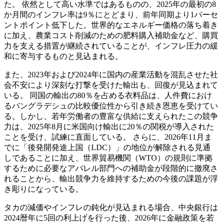
た。 依然として高い水準ではあるものの、2025年の最初の8
か月間のインフレ率は9％にとどまり、前年同期より1パーセ
ントポイント低下した。世界的なエネルギー価格の落ち着き
に加え、農業コスト削減のための肥料購入補助金など、購買
力を支える措置が継続されていることが、インフレ圧力の緩
和に寄与するものと見込まれる。
また、2023年および2024年に国内の産業活動を混乱させた社
会不安により深刻な打撃を受けた輸出も、回復が見込まれて
いる。 同国の輸出の80％を占める衣料品は、人件費におけ
るバングラデシュの比較優位性から引き続き恩恵を受けてい
る。しかし、若年労働者の豊富な供給に支えられたこの競争
力は、2025年8月に米国向け輸出に20％の関税が導入された
ことを受け、試練に直面している。 さらに、2026年11月ま
でに「後発開発途上国（LDC）」の地位が解除される見通
しであることに加え、世界貿易機関（WTO）の規則に準拠
するために必要なアパレル部門への補助金が段階的に撤廃さ
れることから、輸出競争力を維持するための今後の課題が浮
き彫りになっている。
タカの減価やインフレの鈍化が見込まれる場合、中央銀行は
2024暦年に5回の利上げを行った後、2026年に金融政策を若