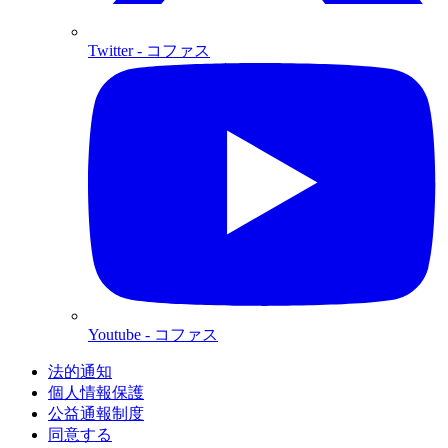
Twitter
- コファス
Youtube
- コファス
法的通知
個人情報保護
公益通報制度
同意する