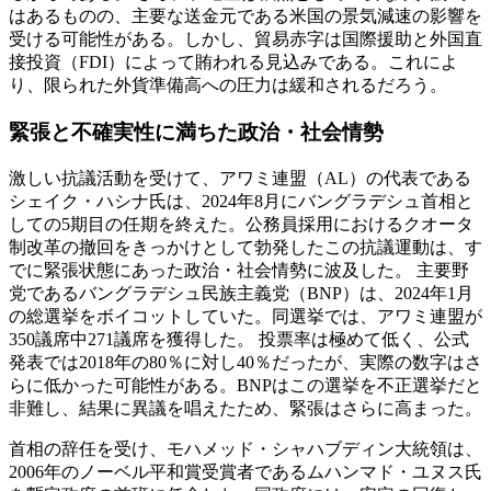
はあるものの、主要な送金元である米国の景気減速の影響を
受ける可能性がある。しかし、貿易赤字は国際援助と外国直
接投資（FDI）によって賄われる見込みである。これによ
り、限られた外貨準備高への圧力は緩和されるだろう。
緊張と不確実性に満ちた政治・社会情勢
激しい抗議活動を受けて、アワミ連盟（AL）の代表である
シェイク・ハシナ氏は、2024年8月にバングラデシュ首相と
しての5期目の任期を終えた。公務員採用におけるクオータ
制改革の撤回をきっかけとして勃発したこの抗議運動は、す
でに緊張状態にあった政治・社会情勢に波及した。 主要野
党であるバングラデシュ民族主義党（BNP）は、2024年1月
の総選挙をボイコットしていた。同選挙では、アワミ連盟が
350議席中271議席を獲得した。 投票率は極めて低く、公式
発表では2018年の80％に対し40％だったが、実際の数字はさ
らに低かった可能性がある。BNPはこの選挙を不正選挙だと
非難し、結果に異議を唱えたため、緊張はさらに高まった。
首相の辞任を受け、モハメッド・シャハブディン大統領は、
2006年のノーベル平和賞受賞者であるムハンマド・ユヌス氏