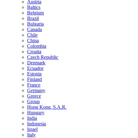
Austria
Baltics
Belgium
Brazil
Bulgaria
Canada
Chile
China
Colombia
Croatia
Czech Republic
Denmark
Ecuador
Estonia
Finland
France
Germany
Greece
Group
Hong Kong, S.A.R.
Hungary
India
Indonesia
Israel
Italy