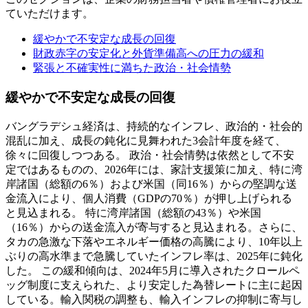
ていただけます。
緩やかで不安定な成長の回復
財政赤字の安定化と外貨準備高への圧力の緩和
緊張と不確実性に満ちた政治・社会情勢
緩やかで不安定な成長の回復
バングラデシュ経済は、持続的なインフレ、政治的・社会的
混乱に加え、成長の鈍化に見舞われた3会計年度を経て、
徐々に回復しつつある。 政治・社会情勢は依然として不安
定ではあるものの、2026年には、家計支援策に加え、特に湾
岸諸国（総額の6％）および米国（同16％）からの堅調な送
金流入により、個人消費（GDPの70％）が押し上げられる
と見込まれる。 特に湾岸諸国（総額の43％）や米国
（16％）からの送金流入が寄与すると見込まれる。さらに、
タカの急激な下落やエネルギー価格の高騰により、10年以上
ぶりの高水準まで急騰していたインフレ率は、2025年に鈍化
した。 この緩和傾向は、2024年5月に導入されたクロールペ
ッグ制度に支えられた、より安定した為替レートに主に起因
している。輸入関税の調整も、輸入インフレの抑制に寄与し