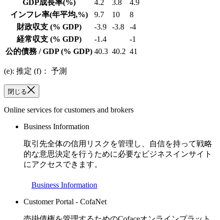
GDP成長率
(%)
4.2
3.8
4.9
インフレ率
(年平均,%)
9.7
10
8
財政収支
(% GDP)
-3.9
-3.8
-4
経常収支
(% GDP)
-1.4
-1
公的債務 / GDP
(% GDP)
40.3
40.2
41
(e): 推定 (f)： 予測
閉じる
Online services for customers and brokers
Business Information
取引先全体の信用リスクを管理し、自信を持って戦略
的な意思決定を行うために必要なビジネスインサイト
にアクセスできます。
Business Information
Customer Portal - CofaNet
売掛債権を管理するためのCofaceオンラインプラット