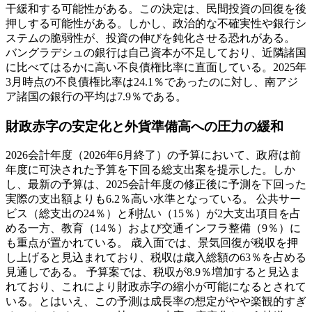
干緩和する可能性がある。この決定は、民間投資の回復を後
押しする可能性がある。しかし、政治的な不確実性や銀行シ
ステムの脆弱性が、投資の伸びを鈍化させる恐れがある。
バングラデシュの銀行は自己資本が不足しており、近隣諸国
に比べてはるかに高い不良債権比率に直面している。2025年
3月時点の不良債権比率は24.1％であったのに対し、南アジ
ア諸国の銀行の平均は7.9％である。
財政赤字の安定化と外貨準備高への圧力の緩和
2026会計年度（2026年6月終了）の予算において、政府は前
年度に可決された予算を下回る総支出案を提示した。しか
し、最新の予算は、2025会計年度の修正後に予測を下回った
実際の支出額よりも6.2％高い水準となっている。 公共サー
ビス（総支出の24％）と利払い（15％）が2大支出項目を占
める一方、教育（14％）および交通インフラ整備（9％）に
も重点が置かれている。 歳入面では、景気回復が税収を押
し上げると見込まれており、税収は歳入総額の63％を占める
見通しである。 予算案では、税収が8.9％増加すると見込ま
れており、これにより財政赤字の縮小が可能になるとされて
いる。とはいえ、この予測は成長率の想定がやや楽観的すぎ