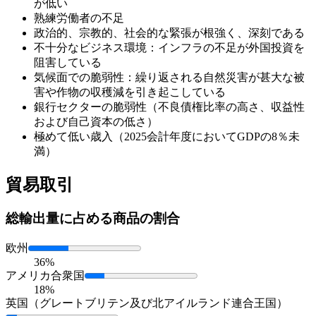
が低い
熟練労働者の不足
政治的、宗教的、社会的な緊張が根強く、深刻である
不十分なビジネス環境：インフラの不足が外国投資を
阻害している
気候面での脆弱性：繰り返される自然災害が甚大な被
害や作物の収穫減を引き起こしている
銀行セクターの脆弱性（不良債権比率の高さ、収益性
および自己資本の低さ）
極めて低い歳入（2025会計年度においてGDPの8％未
満）
貿易取引
総輸出量に占める
商品の割合
欧州
36%
アメリカ合衆国
18%
英国（グレートブリテン及び北アイルランド連合王国）