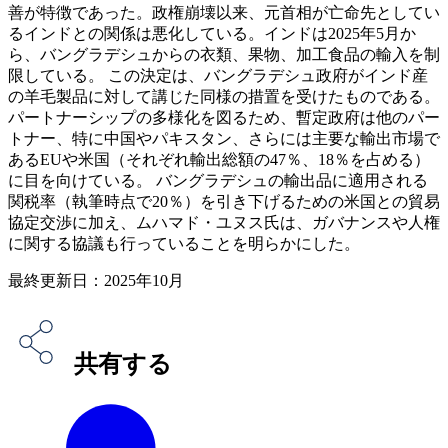
善が特徴であった。政権崩壊以来、元首相が亡命先としてい
るインドとの関係は悪化している。インドは2025年5月か
ら、バングラデシュからの衣類、果物、加工食品の輸入を制
限している。 この決定は、バングラデシュ政府がインド産
の羊毛製品に対して講じた同様の措置を受けたものである。
パートナーシップの多様化を図るため、暫定政府は他のパー
トナー、特に中国やパキスタン、さらには主要な輸出市場で
あるEUや米国（それぞれ輸出総額の47％、18％を占める）
に目を向けている。 バングラデシュの輸出品に適用される
関税率（執筆時点で20％）を引き下げるための米国との貿易
協定交渉に加え、ムハマド・ユヌス氏は、ガバナンスや人権
に関する協議も行っていることを明らかにした。
最終更新日：2025年10月
共有する