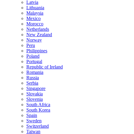
Latvia
Lithuania
Malaysia
Mexico
Morocco
Netherlands
New Zealand
Norway
Peru
Philippines
Poland
Portugal
Republic of Ireland
Romania
Russia
Serbia
Singapore
Slovakia
Slovenia
South Africa
South Korea
Spain
Sweden
Switzerland
Taiwan