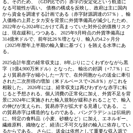
る。そのため、（GDP比での）赤字の安定化という軌道に
なる可能性が高い。 債務の構成を反映し、政府は主に国内
から資金を調達する計画である（赤字財源調達の57％）。輸
入価格の上昇とタカ安を背景に外貨準備高が減少したため、
2022年から2024年にかけて高まっていた対外公的債務リスク
は、現在緩和しつつある。 2025年9月時点の外貨準備高は
314億米ドルで、前年比26％増となり、輸入の4.2ヶ月分
（2025年暦年上半期の輸入量に基づく）を賄える水準にあ
る。
2025会計年度の経常収支は、8年ぶりにごくわずかながら黒
字（1億4,900万米ドル）となった。 輸出の好調（+7.7％）に
より貿易赤字が縮小した一方で、在外同胞からの送金に牽引
された二次所得の増加（米ドルベースで+26.8％）がこれを
相殺した。 2026年には、経常収支は再びわずかな赤字に転
じると予想される。個人消費の正常化に加え、外貨不足を背
景に2024年に実施された輸入規制が緩和されることで、輸入
の伸びが支えられ、貿易赤字が拡大する見通しである。 こ
の貿易赤字は構造的なものである。バングラデシュは伝統的
に、特定の食料品（小麦、砂糖など）に加え、エネルギー、
繊維原料、織物など、経済に不可欠な財の輸入に依存してい
るからである。 さらに、送金は依然として重要な収入源で