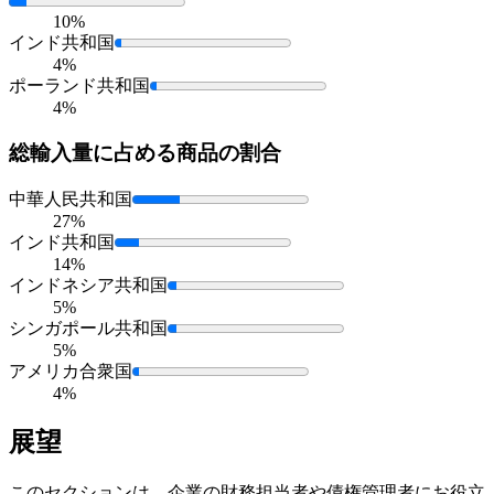
10%
インド共和国
4%
ポーランド共和国
4%
総輸入量に占める
商品の割合
中華人民共和国
27%
インド共和国
14%
インドネシア共和国
5%
シンガポール共和国
5%
アメリカ合衆国
4%
展望
このセクションは、企業の財務担当者や債権管理者にお役立