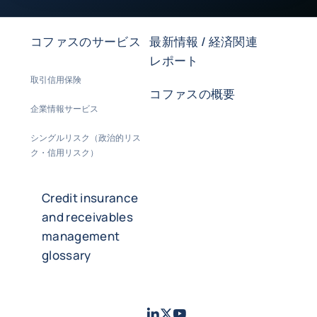
コファスのサービス
最新情報 / 経済関連
レポート
取引信用保険
コファスの概要
企業情報サービス
シングルリスク（政治的リス
ク・信用リスク）
Credit insurance
and receivables
management
glossary
LinkedIn
Twitter
Youtube
- コファス
- コファス
- コファス