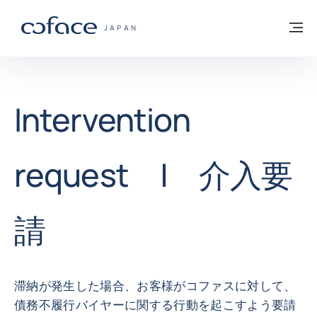
本文へ
ホームに戻る
メ
COFACE FOR TRADE - HOMEPAGE GROUP
JAPAN
Intervention
request | 介入要
請
滞納が発生した場合、お客様がコファスに対して、
債務不履行バイヤーに関する行動を起こすよう要請