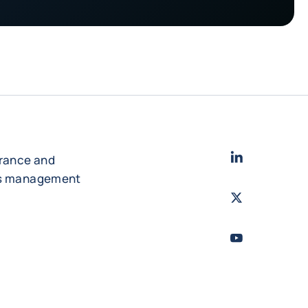
LinkedIn
- コフ
urance and
es management
Twitter
- コファ
Youtube
- コフ