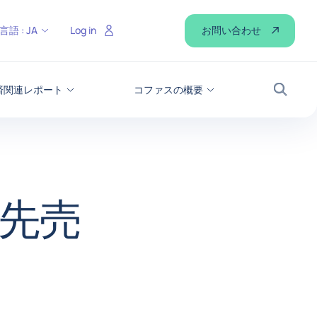
お問い合わせ
言語 :
JA
Log in
経済関連レポート
コファスの概要
検索
| 先売