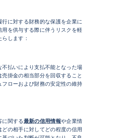
履行に対する財務的な保護を企業に
信用を供与する際に伴うリスクを軽
たらします：
対する保護
な不払いにより支払不能となった場
は売掛金の相当部分を回収すること
ュフローおよび財務の安定性の維持
度化
客に関する
最新の信用情報
や企業情
はどの相手に対してどの程度の信用
に基づいた判断が可能となり、不良