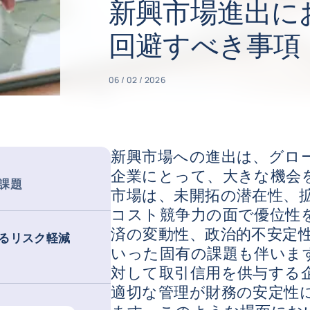
新興市場進出に
回避すべき事項
06 / 02 / 2026
新興市場への進出は、グロ
企業にとって、大きな機会
ス課題
市場は、未開拓の潜在性、
コスト競争力の面で優位性
済の変動性、政治的不安定
るリスク軽減
いった固有の課題も伴いま
対して取引信用を供与する
適切な管理が財務の安定性