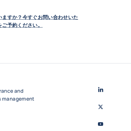
いますか？今すぐお問い合わせいた
をご予約ください。
LinkedIn
- コフ
urance and
es management
Twitter
- コファ
Youtube
- コフ